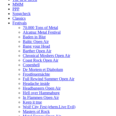
MMM
PPP
Songcheck
Classics
Festivals
70.000 Tons of Metal
Alcatraz Metal Festival
Baden in Blut
Baltic Open Air
Bang your Head
Barther Open Air
Chronical Moshers Open Air
Coast Rock Open Air
Copenhell
De Mortem et Diabolum
Frostfeuernächte
Full Rewind Summer Open Air
Headache inside
Headbangers Open Air
Hell over Hammaburg
In Flammen Open Air
Keep it true
Wolf City Fest (ehem.Live Evil)
Masters of Rock