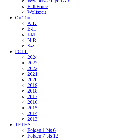
Weichelsee Open Air
Full Force
Wolfszeit
On Tour
A-D
E-H
I-M
N-R
S-Z
POLL
2024
2023
2022
2021
2020
2019
2018
2017
2016
2015
2014
2013
TFTHS
Folgen 1 bis 6
Folgen 7 bis 12