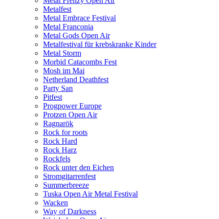
Metal Frenzy Open Air
Metalfest
Metal Embrace Festival
Metal Franconia
Metal Gods Open Air
Metalfestival für krebskranke Kinder
Metal Storm
Morbid Catacombs Fest
Mosh im Mai
Netherland Deathfest
Party San
Pitfest
Progpower Europe
Protzen Open Air
Ragnarök
Rock for roots
Rock Hard
Rock Harz
Rockfels
Rock unter den Eichen
Stromgitarrenfest
Summerbreeze
Tuska Open Air Metal Festival
Wacken
Way of Darkness