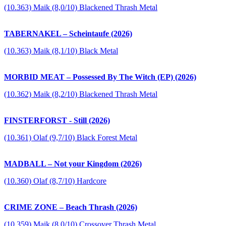
(10.363) Maik (8,0/10) Blackened Thrash Metal
TABERNAKEL – Scheintaufe (2026)
(10.363) Maik (8,1/10) Black Metal
MORBID MEAT – Possessed By The Witch (EP) (2026)
(10.362) Maik (8,2/10) Blackened Thrash Metal
FINSTERFORST - Still (2026)
(10.361) Olaf (9,7/10) Black Forest Metal
MADBALL – Not your Kingdom (2026)
(10.360) Olaf (8,7/10) Hardcore
CRIME ZONE – Beach Thrash (2026)
(10.359) Maik (8,0/10) Crossover Thrash Metal