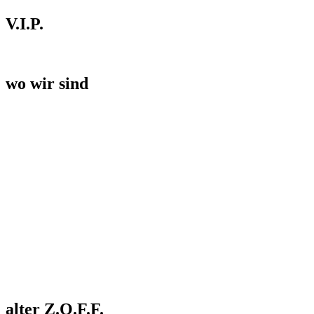
V.I.P.
wo wir sind
alter Z.O.F.F.