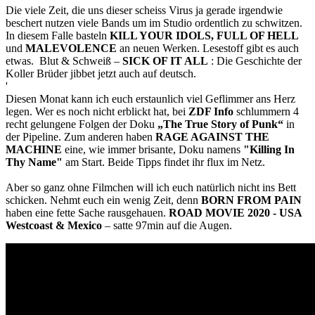
Die viele Zeit, die uns dieser scheiss Virus ja gerade irgendwie
beschert nutzen viele Bands um im Studio ordentlich zu schwitzen.
In diesem Falle basteln
KILL YOUR IDOLS, FULL OF HELL
und
MALEVOLENCE
an neuen Werken. Lesestoff gibt es auch
etwas. Blut & Schweiß –
SICK OF IT ALL
: Die Geschichte der
Koller Brüder jibbet jetzt auch auf deutsch.
'
Diesen Monat kann ich euch erstaunlich viel Geflimmer ans Herz
legen. Wer es noch nicht erblickt hat, bei
ZDF Info
schlummern 4
recht gelungene Folgen der Doku
„The True Story of Punk“
in
der Pipeline. Zum anderen haben
RAGE AGAINST THE
MACHINE
eine, wie immer brisante, Doku namens
"Killing In
Thy Name"
am Start. Beide Tipps findet ihr flux im Netz.
Aber so ganz ohne Filmchen will ich euch natürlich nicht ins Bett
schicken. Nehmt euch ein wenig Zeit, denn
BORN FROM PAIN
haben eine fette Sache rausgehauen.
ROAD MOVIE 2020 - USA
Westcoast & Mexico
– satte 97min auf die Augen.