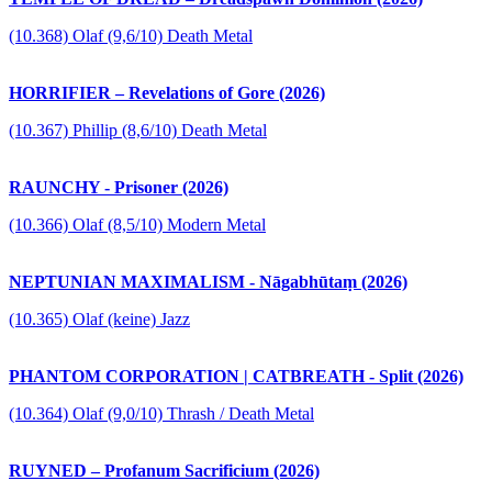
(10.368) Olaf (9,6/10) Death Metal
HORRIFIER – Revelations of Gore (2026)
(10.367) Phillip (8,6/10) Death Metal
RAUNCHY - Prisoner (2026)
(10.366) Olaf (8,5/10) Modern Metal
NEPTUNIAN MAXIMALISM - Nāgabhūtaṃ (2026)
(10.365) Olaf (keine) Jazz
PHANTOM CORPORATION | CATBREATH - Split (2026)
(10.364) Olaf (9,0/10) Thrash / Death Metal
RUYNED – Profanum Sacrificium (2026)