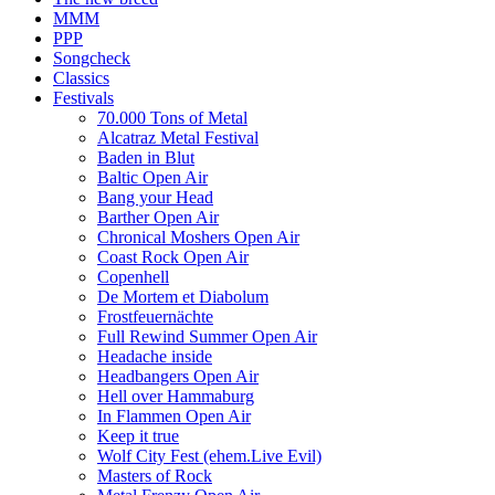
MMM
PPP
Songcheck
Classics
Festivals
70.000 Tons of Metal
Alcatraz Metal Festival
Baden in Blut
Baltic Open Air
Bang your Head
Barther Open Air
Chronical Moshers Open Air
Coast Rock Open Air
Copenhell
De Mortem et Diabolum
Frostfeuernächte
Full Rewind Summer Open Air
Headache inside
Headbangers Open Air
Hell over Hammaburg
In Flammen Open Air
Keep it true
Wolf City Fest (ehem.Live Evil)
Masters of Rock