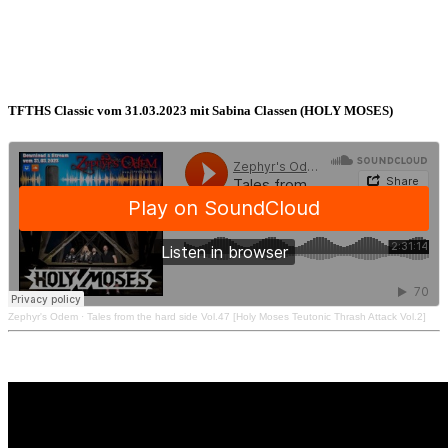
TFTHS Classic vom 31.03.2023 mit Sabina Classen (HOLY MOSES)
Zephyr's Odem
·
Tales from the hard side Vol.47 [Holy Moses Teutonic Thrash Attack Vol.2]