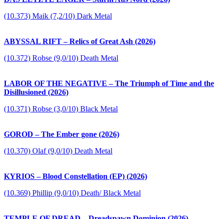
(10.373) Maik (7,2/10) Dark Metal
ABYSSAL RIFT – Relics of Great Ash (2026)
(10.372) Robse (9,0/10) Death Metal
LABOR OF THE NEGATIVE – The Triumph of Time and the
Disillusioned (2026)
(10.371) Robse (3,0/10) Black Metal
GOROD – The Ember gone (2026)
(10.370) Olaf (9,0/10) Death Metal
KYRIOS – Blood Constellation (EP) (2026)
(10.369) Phillip (9,0/10) Death/ Black Metal
TEMPLE OF DREAD – Dreadspawn Dominion (2026)