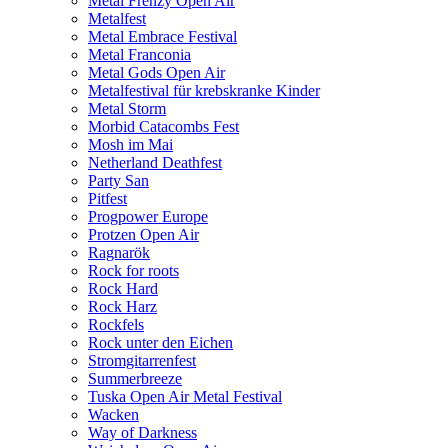
Metal Frenzy Open Air
Metalfest
Metal Embrace Festival
Metal Franconia
Metal Gods Open Air
Metalfestival für krebskranke Kinder
Metal Storm
Morbid Catacombs Fest
Mosh im Mai
Netherland Deathfest
Party San
Pitfest
Progpower Europe
Protzen Open Air
Ragnarök
Rock for roots
Rock Hard
Rock Harz
Rockfels
Rock unter den Eichen
Stromgitarrenfest
Summerbreeze
Tuska Open Air Metal Festival
Wacken
Way of Darkness