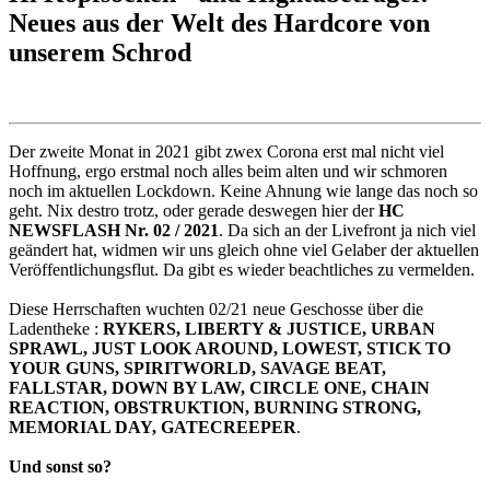
Neues aus der Welt des Hardcore von
unserem Schrod
Der zweite Monat in 2021 gibt zwex Corona erst mal nicht viel
Hoffnung, ergo erstmal noch alles beim alten und wir schmoren
noch im aktuellen Lockdown. Keine Ahnung wie lange das noch so
geht. Nix destro trotz, oder gerade deswegen hier der
HC
NEWSFLASH Nr. 02 / 2021
. Da sich an der Livefront ja nich viel
geändert hat, widmen wir uns gleich ohne viel Gelaber der aktuellen
Veröffentlichungsflut. Da gibt es wieder beachtliches zu vermelden.
Diese Herrschaften wuchten 02/21 neue Geschosse über die
Ladentheke :
RYKERS, LIBERTY & JUSTICE, URBAN
SPRAWL, JUST LOOK AROUND, LOWEST, STICK TO
YOUR GUNS, SPIRITWORLD, SAVAGE BEAT,
FALLSTAR, DOWN BY LAW, CIRCLE ONE, CHAIN
REACTION, OBSTRUKTION, BURNING STRONG,
MEMORIAL DAY, GATECREEPER
.
Und sonst so?