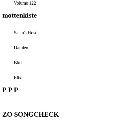
Volume 122
mottenkiste
Satan's Host
Damien
Bitch
Elixir
P P P
ZO SONGCHECK