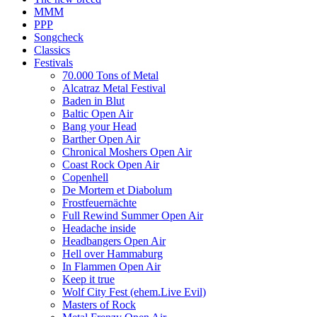
MMM
PPP
Songcheck
Classics
Festivals
70.000 Tons of Metal
Alcatraz Metal Festival
Baden in Blut
Baltic Open Air
Bang your Head
Barther Open Air
Chronical Moshers Open Air
Coast Rock Open Air
Copenhell
De Mortem et Diabolum
Frostfeuernächte
Full Rewind Summer Open Air
Headache inside
Headbangers Open Air
Hell over Hammaburg
In Flammen Open Air
Keep it true
Wolf City Fest (ehem.Live Evil)
Masters of Rock