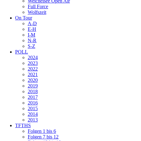
Weichelsee Open Air
Full Force
Wolfszeit
On Tour
A-D
E-H
I-M
N-R
S-Z
POLL
2024
2023
2022
2021
2020
2019
2018
2017
2016
2015
2014
2013
TFTHS
Folgen 1 bis 6
Folgen 7 bis 12