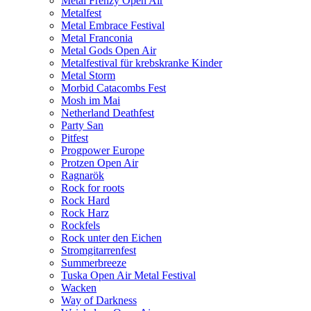
Metal Frenzy Open Air
Metalfest
Metal Embrace Festival
Metal Franconia
Metal Gods Open Air
Metalfestival für krebskranke Kinder
Metal Storm
Morbid Catacombs Fest
Mosh im Mai
Netherland Deathfest
Party San
Pitfest
Progpower Europe
Protzen Open Air
Ragnarök
Rock for roots
Rock Hard
Rock Harz
Rockfels
Rock unter den Eichen
Stromgitarrenfest
Summerbreeze
Tuska Open Air Metal Festival
Wacken
Way of Darkness