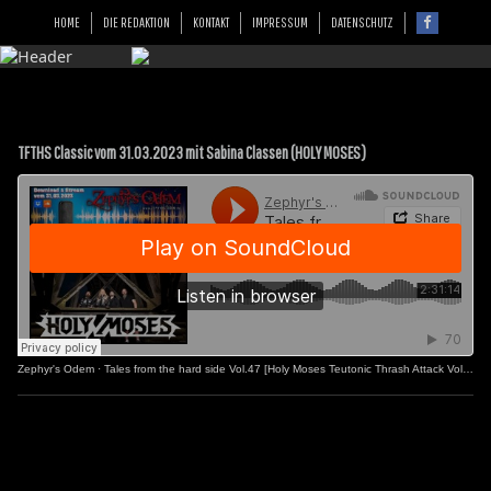
HOME
DIE REDAKTION
KONTAKT
IMPRESSUM
DATENSCHUTZ
TFTHS Classic vom 31.03.2023 mit Sabina Classen (HOLY MOSES)
Zephyr's Odem
·
Tales from the hard side Vol.47 [Holy Moses Teutonic Thrash Attack Vol.2]