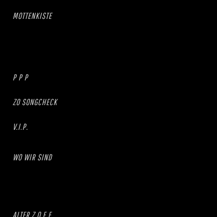
MOTTENKISTE
P P P
ZO SONGCHECK
V.I.P.
WO WIR SIND
ALTER Z.O.F.F.