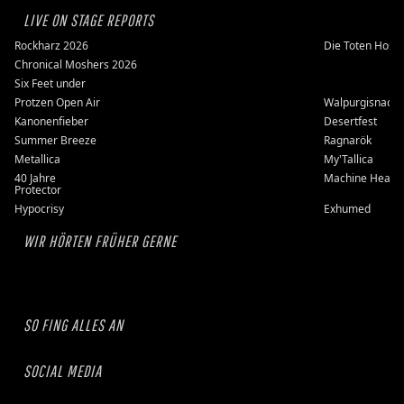
LIVE ON STAGE REPORTS
Rockharz 2026
Die Toten Hose
Chronical Moshers 2026
Six Feet under
Protzen Open Air
Walpurgisnacht
Kanonenfieber
Desertfest
Summer Breeze
Ragnarök
Metallica
My'Tallica
40 Jahre
Machine Head
Protector
Hypocrisy
Exhumed
WIR HÖRTEN FRÜHER GERNE
SO FING ALLES AN
SOCIAL MEDIA