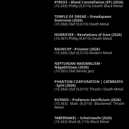
KYRIOS – Blood Constellation (EP) (2026)
(10.369) Phillip (9,0/10) Death/ Black Metal
TEMPLE OF DREAD – Dreadspawn
Dominion (2026)
(10.368) Olaf (9,6/10) Death Metal
HORRIFIER – Revelations of Gore (2026)
(10.367) Phillip (8,6/10) Death Metal
RAUNCHY - Prisoner (2026)
(10.366) Olaf (8,5/10) Modern Metal
NEPTUNIAN MAXIMALISM -
Nāgabhūtaṃ (2026)
(10.365) Olaf (keine) Jazz
PHANTOM CORPORATION | CATBREATH
- Split (2026)
(10.364) Olaf (9,0/10) Thrash / Death Metal
RUYNED – Profanum Sacrificium (2026)
(10.363) Maik (8,0/10) Blackened Thrash
Metal
TABERNAKEL – Scheintaufe (2026)
(10.363) Maik (8,1/10) Black Metal