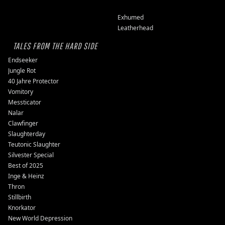
Exhumed
Leatherhead
TALES FROM THE HARD SIDE
Endseeker
Jungle Rot
40 Jahre Protector
Vomitory
Messticator
Nalar
Clawfinger
Slaughterday
Teutonic Slaughter
Silvester Special
Best of 2025
Inge & Heinz
Thron
Stillbirth
Knorkator
New World Depression