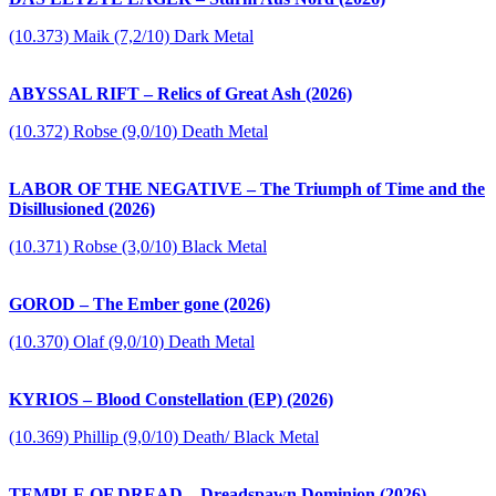
(10.373) Maik (7,2/10) Dark Metal
ABYSSAL RIFT – Relics of Great Ash (2026)
(10.372) Robse (9,0/10) Death Metal
LABOR OF THE NEGATIVE – The Triumph of Time and the
Disillusioned (2026)
(10.371) Robse (3,0/10) Black Metal
GOROD – The Ember gone (2026)
(10.370) Olaf (9,0/10) Death Metal
KYRIOS – Blood Constellation (EP) (2026)
(10.369) Phillip (9,0/10) Death/ Black Metal
TEMPLE OF DREAD – Dreadspawn Dominion (2026)