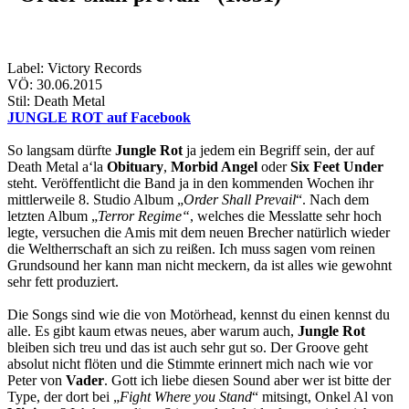
Label: Victory Records
VÖ: 30.06.2015
Stil: Death Metal
JUNGLE ROT auf Facebook
So langsam dürfte
Jungle Rot
ja jedem ein Begriff sein, der auf
Death Metal a‘la
Obituary
,
Morbid Angel
oder
Six Feet Under
steht. Veröffentlicht die Band ja in den kommenden Wochen ihr
mittlerweile 8. Studio Album „
Order Shall Prevail
“. Nach dem
letzten Album „
Terror Regime“
, welches die Messlatte sehr hoch
legte, versuchen die Amis mit dem neuen Brecher natürlich wieder
die Weltherrschaft an sich zu reißen. Ich muss sagen vom reinen
Grundsound her kann man nicht meckern, da ist alles wie gewohnt
sehr fett produziert.
Die Songs sind wie die von Motörhead, kennst du einen kennst du
alle. Es gibt kaum etwas neues, aber warum auch,
Jungle Rot
bleiben sich treu und das ist auch sehr gut so. Der Groove geht
absolut nicht flöten und die Stimmte erinnert mich nach wie vor
Peter von
Vader
. Gott ich liebe diesen Sound aber wer ist bitte der
Type, der dort bei „
Fight Where you Stand
“ mitsingt, Onkel Al von