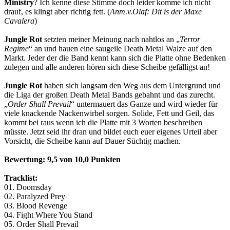
Ministry
? Ich kenne diese Stimme doch leider komme ich nicht
drauf, es klingt aber richtig fett. (
Anm.v.Olaf: Dit is der Maxe
Cavalera
)
Jungle Rot
setzten meiner Meinung nach nahtlos an „
Terror
Regime
“ an und hauen eine saugeile Death Metal Walze auf den
Markt. Jeder der die Band kennt kann sich die Platte ohne Bedenken
zulegen und alle anderen hören sich diese Scheibe gefälligst an!
Jungle Rot
haben sich langsam den Weg aus dem Untergrund und
die Liga der großen Death Metal Bands gebahnt und das zurecht.
„
Order Shall Prevail
“ untermauert das Ganze und wird wieder für
viele knackende Nackenwirbel sorgen. Solide, Fett und Geil, das
kommt bei raus wenn ich die Platte mit 3 Worten beschreiben
müsste. Jetzt seid ihr dran und bildet euch euer eigenes Urteil aber
Vorsicht, die Scheibe kann auf Dauer Süchtig machen.
Bewertung
: 9,5 von 10,0 Punkten
Tracklist:
01. Doomsday
02. Paralyzed Prey
03. Blood Revenge
04. Fight Where You Stand
05. Order Shall Prevail