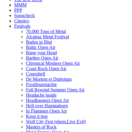
MMM
PPP
Songcheck
Classics
Festivals
70.000 Tons of Metal
Alcatraz Metal Festival
Baden in Blut
Baltic Open Air
Bang your Head
Barther Open Air
Chronical Moshers Open Air
Coast Rock Open Air
Copenhell
De Mortem et Diabolum
Frostfeuernächte
Full Rewind Summer Open Air
Headache inside
Headbangers Open Air
Hell over Hammaburg
In Flammen Open Air
Keep it true
Wolf City Fest (ehem.Live Evil)
Masters of Rock