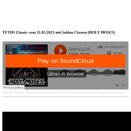
TFTHS Classic vom 31.03.2023 mit Sabina Classen (HOLY MOSES)
Zephyr's Odem
·
Tales from the hard side Vol.47 [Holy Moses Teutonic Thrash Attack Vol.2]