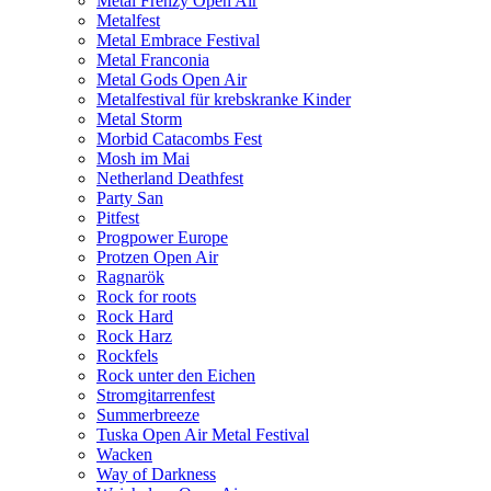
Metal Frenzy Open Air
Metalfest
Metal Embrace Festival
Metal Franconia
Metal Gods Open Air
Metalfestival für krebskranke Kinder
Metal Storm
Morbid Catacombs Fest
Mosh im Mai
Netherland Deathfest
Party San
Pitfest
Progpower Europe
Protzen Open Air
Ragnarök
Rock for roots
Rock Hard
Rock Harz
Rockfels
Rock unter den Eichen
Stromgitarrenfest
Summerbreeze
Tuska Open Air Metal Festival
Wacken
Way of Darkness