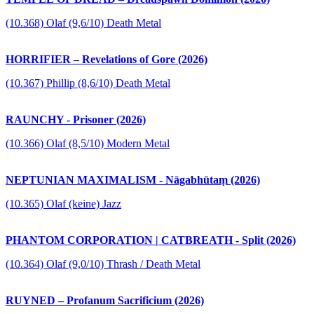
(10.368) Olaf (9,6/10) Death Metal
HORRIFIER – Revelations of Gore (2026)
(10.367) Phillip (8,6/10) Death Metal
RAUNCHY - Prisoner (2026)
(10.366) Olaf (8,5/10) Modern Metal
NEPTUNIAN MAXIMALISM - Nāgabhūtaṃ (2026)
(10.365) Olaf (keine) Jazz
PHANTOM CORPORATION | CATBREATH - Split (2026)
(10.364) Olaf (9,0/10) Thrash / Death Metal
RUYNED – Profanum Sacrificium (2026)