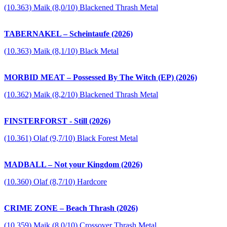
(10.363) Maik (8,0/10) Blackened Thrash Metal
TABERNAKEL – Scheintaufe (2026)
(10.363) Maik (8,1/10) Black Metal
MORBID MEAT – Possessed By The Witch (EP) (2026)
(10.362) Maik (8,2/10) Blackened Thrash Metal
FINSTERFORST - Still (2026)
(10.361) Olaf (9,7/10) Black Forest Metal
MADBALL – Not your Kingdom (2026)
(10.360) Olaf (8,7/10) Hardcore
CRIME ZONE – Beach Thrash (2026)
(10.359) Maik (8,0/10) Crossover Thrash Metal