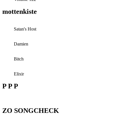
mottenkiste
Satan's Host
Damien
Bitch
Elixir
P P P
ZO SONGCHECK