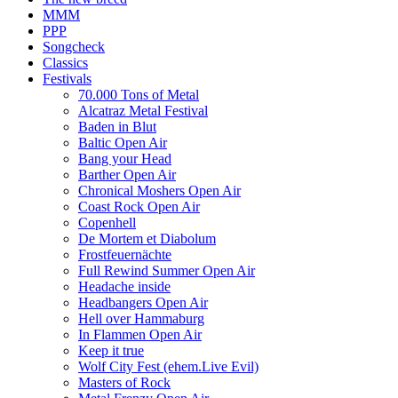
MMM
PPP
Songcheck
Classics
Festivals
70.000 Tons of Metal
Alcatraz Metal Festival
Baden in Blut
Baltic Open Air
Bang your Head
Barther Open Air
Chronical Moshers Open Air
Coast Rock Open Air
Copenhell
De Mortem et Diabolum
Frostfeuernächte
Full Rewind Summer Open Air
Headache inside
Headbangers Open Air
Hell over Hammaburg
In Flammen Open Air
Keep it true
Wolf City Fest (ehem.Live Evil)
Masters of Rock