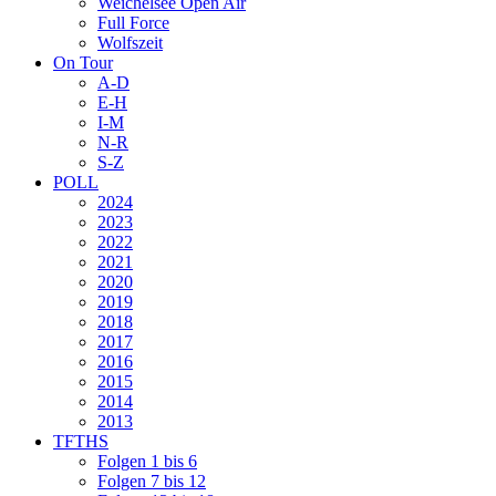
Weichelsee Open Air
Full Force
Wolfszeit
On Tour
A-D
E-H
I-M
N-R
S-Z
POLL
2024
2023
2022
2021
2020
2019
2018
2017
2016
2015
2014
2013
TFTHS
Folgen 1 bis 6
Folgen 7 bis 12