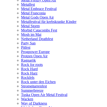
Metal Frenzy Open Air
Metalfest
Metal Embrace Festival
Metal Franconia
Metal Gods Open Air
Metalfestival für krebskranke Kinder
Metal Storm
Morbid Catacombs Fest
Mosh im Mai
Netherland Deathfest
Party San
Pitfest
Progpower Europe
Protzen Open Air
Ragnarök
Rock for roots
Rock Hard
Rock Harz
Rockfels
Rock unter den Eichen
Stromgitarrenfest
Summerbreeze
Tuska Open Air Metal Festival
Wacken
Way of Darkness