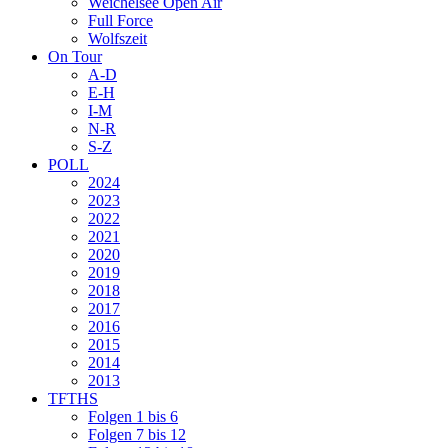
Weichelsee Open Air
Full Force
Wolfszeit
On Tour
A-D
E-H
I-M
N-R
S-Z
POLL
2024
2023
2022
2021
2020
2019
2018
2017
2016
2015
2014
2013
TFTHS
Folgen 1 bis 6
Folgen 7 bis 12