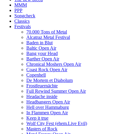
MMM
PPP
Songcheck
Classics
Festivals
70.000 Tons of Metal
Alcatraz Metal Festival
Baden in Blut
Baltic Open Air
Bang your Head
Barther Open Air
Chronical Moshers Open Air
Coast Rock Open Air
Copenhell
De Mortem et Diabolum
Frostfeuernächte
Full Rewind Summer Open Air
Headache inside
Headbangers Open Air
Hell over Hammaburg
In Flammen Open Air
Keep it true
Wolf City Fest (ehem.Live Evil)
Masters of Rock