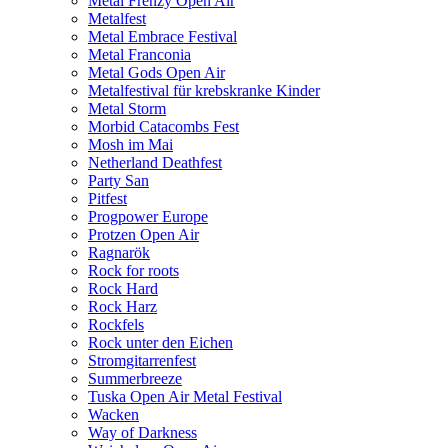
Metal Frenzy Open Air
Metalfest
Metal Embrace Festival
Metal Franconia
Metal Gods Open Air
Metalfestival für krebskranke Kinder
Metal Storm
Morbid Catacombs Fest
Mosh im Mai
Netherland Deathfest
Party San
Pitfest
Progpower Europe
Protzen Open Air
Ragnarök
Rock for roots
Rock Hard
Rock Harz
Rockfels
Rock unter den Eichen
Stromgitarrenfest
Summerbreeze
Tuska Open Air Metal Festival
Wacken
Way of Darkness