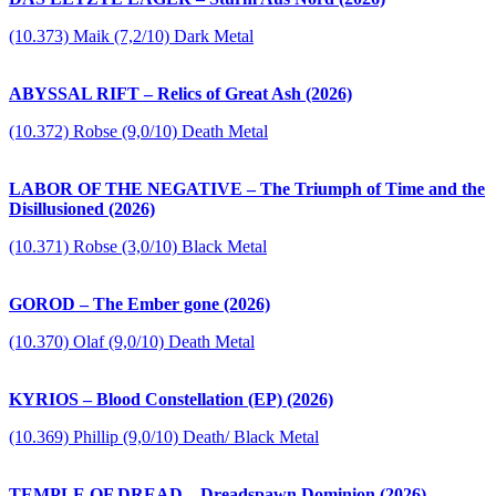
(10.373) Maik (7,2/10) Dark Metal
ABYSSAL RIFT – Relics of Great Ash (2026)
(10.372) Robse (9,0/10) Death Metal
LABOR OF THE NEGATIVE – The Triumph of Time and the
Disillusioned (2026)
(10.371) Robse (3,0/10) Black Metal
GOROD – The Ember gone (2026)
(10.370) Olaf (9,0/10) Death Metal
KYRIOS – Blood Constellation (EP) (2026)
(10.369) Phillip (9,0/10) Death/ Black Metal
TEMPLE OF DREAD – Dreadspawn Dominion (2026)