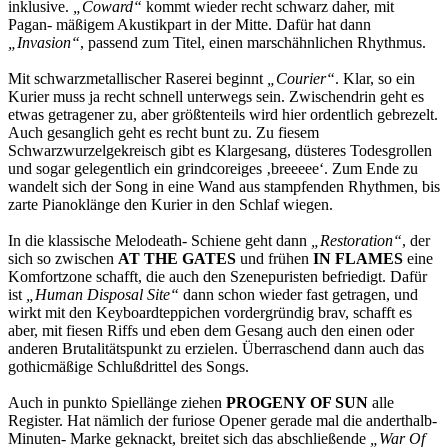
inklusive.
„Coward“
kommt wieder recht schwarz daher, mit
Pagan- mäßigem Akustikpart in der Mitte. Dafür hat dann
„Invasion“
, passend zum Titel, einen marschähnlichen Rhythmus.
Mit schwarzmetallischer Raserei beginnt
„Courier“
. Klar, so ein
Kurier muss ja recht schnell unterwegs sein. Zwischendrin geht es
etwas getragener zu, aber größtenteils wird hier ordentlich gebrezelt.
Auch gesanglich geht es recht bunt zu. Zu fiesem
Schwarzwurzelgekreisch gibt es Klargesang, düsteres Todesgrollen
und sogar gelegentlich ein grindcoreiges ‚breeeee‘. Zum Ende zu
wandelt sich der Song in eine Wand aus stampfenden Rhythmen, bis
zarte Pianoklänge den Kurier in den Schlaf wiegen.
In die klassische Melodeath- Schiene geht dann
„Restoration“
, der
sich so zwischen
AT THE GATES
und frühen
IN FLAMES
eine
Komfortzone schafft, die auch den Szenepuristen befriedigt. Dafür
ist
„Human Disposal Site“
dann schon wieder fast getragen, und
wirkt mit den Keyboardteppichen vordergründig brav, schafft es
aber, mit fiesen Riffs und eben dem Gesang auch den einen oder
anderen Brutalitätspunkt zu erzielen. Überraschend dann auch das
gothicmäßige Schlußdrittel des Songs.
Auch in punkto Spiellänge ziehen
PROGENY OF SUN
alle
Register. Hat nämlich der furiose Opener gerade mal die anderthalb-
Minuten- Marke geknackt, breitet sich das abschließende
„War Of