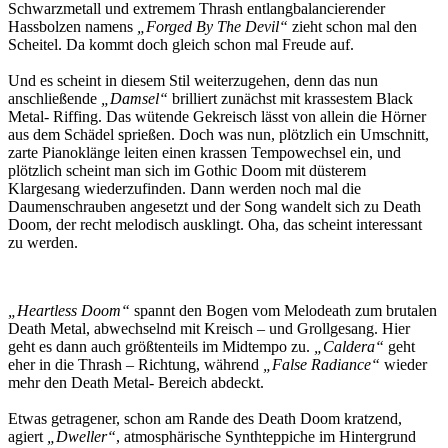
Schwarzmetall und extremem Thrash entlangbalancierender
Hassbolzen namens
„Forged By The Devil“
zieht schon mal den
Scheitel. Da kommt doch gleich schon mal Freude auf.
Und es scheint in diesem Stil weiterzugehen, denn das nun
anschließende
„Damsel“
brilliert zunächst mit krassestem Black
Metal- Riffing. Das wütende Gekreisch lässt von allein die Hörner
aus dem Schädel sprießen. Doch was nun, plötzlich ein Umschnitt,
zarte Pianoklänge leiten einen krassen Tempowechsel ein, und
plötzlich scheint man sich im Gothic Doom mit düsterem
Klargesang wiederzufinden. Dann werden noch mal die
Daumenschrauben angesetzt und der Song wandelt sich zu Death
Doom, der recht melodisch ausklingt. Oha, das scheint interessant
zu werden.
„Heartless Doom“
spannt den Bogen vom Melodeath zum brutalen
Death Metal, abwechselnd mit Kreisch – und Grollgesang. Hier
geht es dann auch größtenteils im Midtempo zu.
„Caldera“
geht
eher in die Thrash – Richtung, während
„False Radiance“
wieder
mehr den Death Metal- Bereich abdeckt.
Etwas getragener, schon am Rande des Death Doom kratzend,
agiert
„Dweller“
, atmosphärische Synthteppiche im Hintergrund