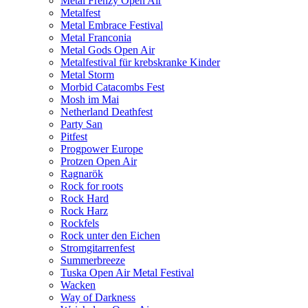
Metal Frenzy Open Air
Metalfest
Metal Embrace Festival
Metal Franconia
Metal Gods Open Air
Metalfestival für krebskranke Kinder
Metal Storm
Morbid Catacombs Fest
Mosh im Mai
Netherland Deathfest
Party San
Pitfest
Progpower Europe
Protzen Open Air
Ragnarök
Rock for roots
Rock Hard
Rock Harz
Rockfels
Rock unter den Eichen
Stromgitarrenfest
Summerbreeze
Tuska Open Air Metal Festival
Wacken
Way of Darkness