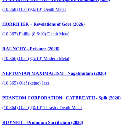
(10.368) Olaf (9,6/10) Death Metal
HORRIFIER – Revelations of Gore (2026)
(10.367) Phillip (8,6/10) Death Metal
RAUNCHY - Prisoner (2026)
(10.366) Olaf (8,5/10) Modern Metal
NEPTUNIAN MAXIMALISM - Nāgabhūtaṃ (2026)
(10.365) Olaf (keine) Jazz
PHANTOM CORPORATION | CATBREATH - Split (2026)
(10.364) Olaf (9,0/10) Thrash / Death Metal
RUYNED – Profanum Sacrificium (2026)