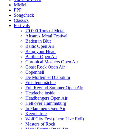
MMM
PPP
Songcheck
Classics
Festivals
70.000 Tons of Metal
Alcatraz Metal Festival
Baden in Blut
Baltic Open Air
Bang your Head
Barther Open Air
Chronical Moshers Open Air
Coast Rock Open Air
Copenhell
De Mortem et Diabolum
Frostfeuernächte
Full Rewind Summer Open Air
Headache inside
Headbangers Open Air
Hell over Hammaburg
In Flammen Open Air
Keep it true
Wolf City Fest (ehem.Live Evil)
Masters of Rock