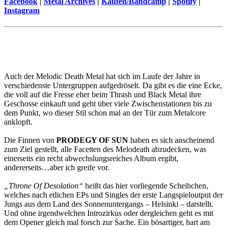
Facebook
|
Metal Archives
|
Kaufen/Bandcamp
|
Spotify
|
Instagram
Auch der Melodic Death Metal hat sich im Laufe der Jahre in
verschiedenste Untergruppen aufgedröselt. Da gibt es die eine Ecke,
die voll auf die Fresse eher beim Thrash und Black Metal ihre
Geschosse einkauft und geht über viele Zwischenstationen bis zu
dem Punkt, wo dieser Stil schon mal an der Tür zum Metalcore
anklopft.
Die Finnen von
PRODEGY OF SUN
haben es sich anscheinend
zum Ziel gestellt, alle Facetten des Melodeath abzudecken, was
einerseits ein recht abwechslungsreiches Album ergibt,
andererseits…aber ich greife vor.
„Throne Of Desolation“
heißt das hier vorliegende Scheibchen,
welches nach etlichen EPs und Singles der erste Langspieloutput der
Jungs aus dem Land des Sonnenuntergangs – Helsinki – darstellt.
Und ohne irgendwelchen Introzirkus oder dergleichen geht es mit
dem Opener gleich mal forsch zur Sache. Ein bösartiger, hart am