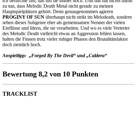
ich befürchte fast, das tun sie immer noch. Und das hat nichts damit
zu tun, dass Melodic Death Metal nicht gerade zu meinen
Hauptspielplätzen gehört. Denn genaugenommen agieren
PROGINY OF SUN
überhaupt nicht strikt im Melodeath, sondern
sehen dieses Subgenre eher als gemeinsamen Nenner der vielen
Einflüsse und Ideen, die sie verarbeiten. Und wo es viele Vertreter
des Melodic Death vielleicht etwas an Aggression fehlen lassen,
halten die Finnen trotz vieler ruhiger Phasen den Brutalitätsfaktor
doch ziemlich hoch.
Anspieltipp: „Forged By The Devil“ und „Caldera“
Bewertung 8,2 von 10 Punkten
TRACKLIST