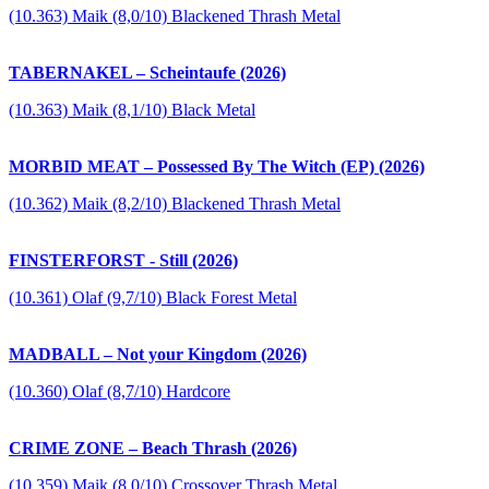
(10.363) Maik (8,0/10) Blackened Thrash Metal
TABERNAKEL – Scheintaufe (2026)
(10.363) Maik (8,1/10) Black Metal
MORBID MEAT – Possessed By The Witch (EP) (2026)
(10.362) Maik (8,2/10) Blackened Thrash Metal
FINSTERFORST - Still (2026)
(10.361) Olaf (9,7/10) Black Forest Metal
MADBALL – Not your Kingdom (2026)
(10.360) Olaf (8,7/10) Hardcore
CRIME ZONE – Beach Thrash (2026)
(10.359) Maik (8,0/10) Crossover Thrash Metal