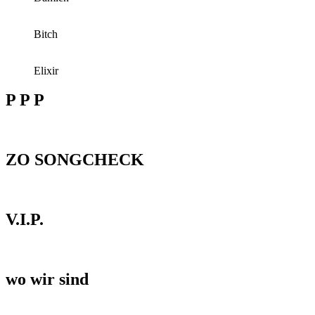
Bitch
Elixir
P P P
ZO SONGCHECK
V.I.P.
wo wir sind