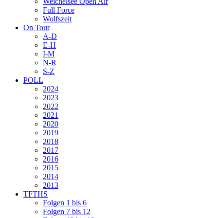
Weichelsee Open Air
Full Force
Wolfszeit
On Tour
A-D
E-H
I-M
N-R
S-Z
POLL
2024
2023
2022
2021
2020
2019
2018
2017
2016
2015
2014
2013
TFTHS
Folgen 1 bis 6
Folgen 7 bis 12