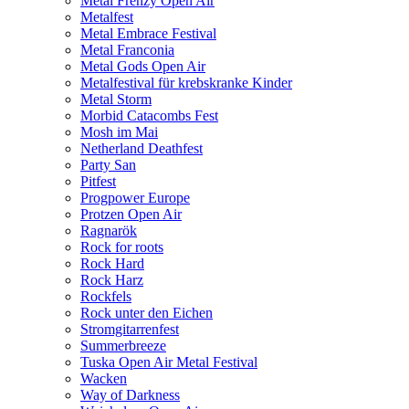
Metal Frenzy Open Air
Metalfest
Metal Embrace Festival
Metal Franconia
Metal Gods Open Air
Metalfestival für krebskranke Kinder
Metal Storm
Morbid Catacombs Fest
Mosh im Mai
Netherland Deathfest
Party San
Pitfest
Progpower Europe
Protzen Open Air
Ragnarök
Rock for roots
Rock Hard
Rock Harz
Rockfels
Rock unter den Eichen
Stromgitarrenfest
Summerbreeze
Tuska Open Air Metal Festival
Wacken
Way of Darkness