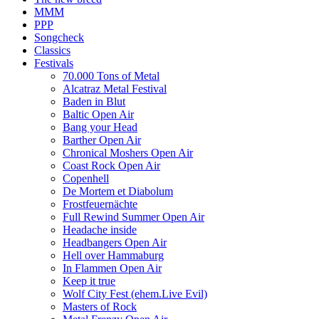
MMM
PPP
Songcheck
Classics
Festivals
70.000 Tons of Metal
Alcatraz Metal Festival
Baden in Blut
Baltic Open Air
Bang your Head
Barther Open Air
Chronical Moshers Open Air
Coast Rock Open Air
Copenhell
De Mortem et Diabolum
Frostfeuernächte
Full Rewind Summer Open Air
Headache inside
Headbangers Open Air
Hell over Hammaburg
In Flammen Open Air
Keep it true
Wolf City Fest (ehem.Live Evil)
Masters of Rock