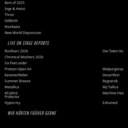
Best of 2025
Inge & Heinz
Thron
Stillbirth
Knorkator
New World Depression
LIVE ON STAGE REPORTS
Rockharz 2026
Die Toten Hose
Chronical Moshers 2026
Six Feet under
Protzen Open Air
Walpurgisnacht
Kanonenfieber
Desertfest
Summer Breeze
Ragnarök
Metallica
My'Tallica
40 Jahre
Machine Head
Protector
Hypocrisy
Exhumed
WIR HÖRTEN FRÜHER GERNE