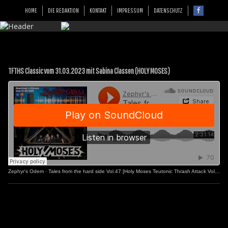
HOME
DIE REDAKTION
KONTAKT
IMPRESSUM
DATENSCHUTZ
TFTHS Classic vom 31.03.2023 mit Sabina Classen (HOLY MOSES)
Zephyr's Odem
·
Tales from the hard side Vol.47 [Holy Moses Teutonic Thrash Attack Vol.2]