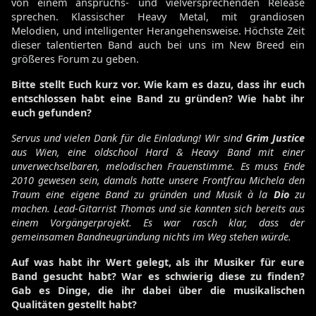
von einem anspruchs- und vielversprechenden Release
sprechen. Klassischer Heavy Metal, mit grandiosen
Melodien, und intelligenter Herangehensweise. Höchste Zeit
dieser talentierten Band auch bei uns im New Breed ein
größeres Forum zu geben.
Bitte stellt Euch kurz vor. Wie kam es dazu, dass ihr euch
entschlossen habt eine Band zu gründen? Wie habt ihr
euch gefunden?
Servus und vielen Dank für die Einladung! Wir sind
Grim Justice
aus Wien, eine oldschool Hard & Heavy Band mit einer
unverwechselbaren, melodischen Frauenstimme. Es muss Ende
2010 gewesen sein, damals hatte unsere Frontfrau Michela den
Traum eine eigene Band zu gründen und Musik à la
Dio
zu
machen. Lead-Gitarrist Thomas und sie kannten sich bereits aus
einem Vorgängerprojekt. Es war rasch klar, dass der
gemeinsamen Bandneugründung nichts im Weg stehen würde.
Auf was habt ihr Wert gelegt, als ihr Musiker für eure
Band gesucht habt? War es schwierig diese zu finden?
Gab es Dinge, die ihr dabei über die musikalischen
Qualitäten gestellt habt?