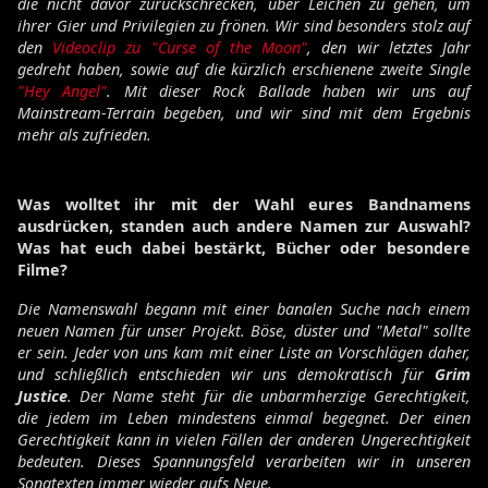
die nicht davor zurückschrecken, über Leichen zu gehen, um
ihrer Gier und Privilegien zu frönen. Wir sind besonders stolz auf
den
Videoclip zu "Curse of the Moon"
, den wir letztes Jahr
gedreht haben, sowie auf die kürzlich erschienene zweite Single
"Hey Angel"
. Mit dieser Rock Ballade haben wir uns auf
Mainstream-Terrain begeben, und wir sind mit dem Ergebnis
mehr als zufrieden.
Was wolltet ihr mit der Wahl eures Bandnamens
ausdrücken, standen auch andere Namen zur Auswahl?
Was hat euch dabei bestärkt, Bücher oder besondere
Filme?
Die Namenswahl begann mit einer banalen Suche nach einem
neuen Namen für unser Projekt. Böse, düster und "Metal" sollte
er sein. Jeder von uns kam mit einer Liste an Vorschlägen daher,
und schließlich entschieden wir uns demokratisch für
Grim
Justice
. Der Name steht für die unbarmherzige Gerechtigkeit,
die jedem im Leben mindestens einmal begegnet. Der einen
Gerechtigkeit kann in vielen Fällen der anderen Ungerechtigkeit
bedeuten. Dieses Spannungsfeld verarbeiten wir in unseren
Songtexten immer wieder aufs Neue.