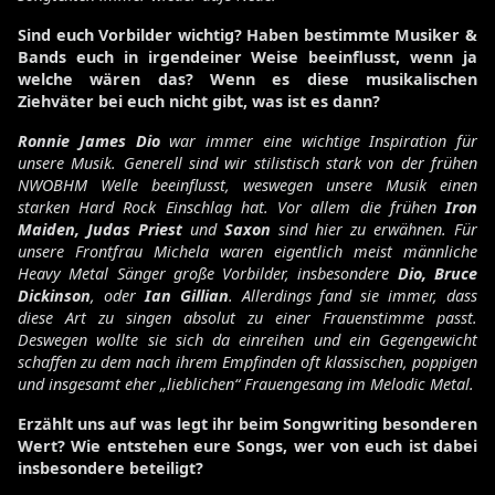
Sind euch Vorbilder wichtig? Haben bestimmte Musiker &
Bands euch in irgendeiner Weise beeinflusst, wenn ja
welche wären das? Wenn es diese musikalischen
Ziehväter bei euch nicht gibt, was ist es dann?
Ronnie James Dio
war immer eine wichtige Inspiration für
unsere Musik. Generell sind wir stilistisch stark von der frühen
NWOBHM Welle beeinflusst, weswegen unsere Musik einen
starken Hard Rock Einschlag hat. Vor allem die frühen
Iron
Maiden, Judas Priest
und
Saxon
sind hier zu erwähnen. Für
unsere Frontfrau Michela waren eigentlich meist männliche
Heavy Metal Sänger große Vorbilder, insbesondere
Dio, Bruce
Dickinson
, oder
Ian Gillian
. Allerdings fand sie immer, dass
diese Art zu singen absolut zu einer Frauenstimme passt.
Deswegen wollte sie sich da einreihen und ein Gegengewicht
schaffen zu dem nach ihrem Empfinden oft klassischen, poppigen
und insgesamt eher „lieblichen“ Frauengesang im Melodic Metal.
Erzählt uns auf was legt ihr beim Songwriting besonderen
Wert? Wie entstehen eure Songs, wer von euch ist dabei
insbesondere beteiligt?