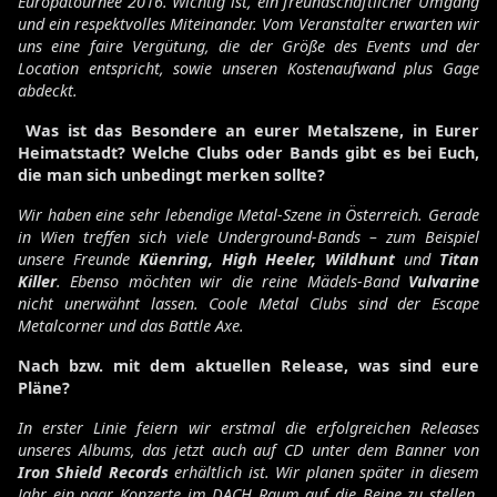
Europatournee 2016. Wichtig ist, ein freundschaftlicher Umgang
und ein respektvolles Miteinander. Vom Veranstalter erwarten wir
uns eine faire Vergütung, die der Größe des Events und der
Location entspricht, sowie unseren Kostenaufwand plus Gage
abdeckt.
Was ist das Besondere an eurer Metalszene, in Eurer
Heimatstadt? Welche Clubs oder Bands gibt es bei Euch,
die man sich unbedingt merken sollte?
Wir haben eine sehr lebendige Metal-Szene in Österreich. Gerade
in Wien treffen sich viele Underground-Bands – zum Beispiel
unsere Freunde
Küenring, High Heeler, Wildhunt
und
Titan
Killer
. Ebenso möchten wir die reine Mädels-Band
Vulvarine
nicht unerwähnt lassen. Coole Metal Clubs sind der Escape
Metalcorner und das Battle Axe.
Nach bzw. mit dem aktuellen Release, was sind eure
Pläne?
In erster Linie feiern wir erstmal die erfolgreichen Releases
unseres Albums, das jetzt auch auf CD unter dem Banner von
Iron Shield Records
erhältlich ist. Wir planen später in diesem
Jahr ein paar Konzerte im DACH Raum auf die Beine zu stellen,