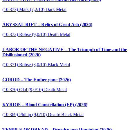
(10.373) Maik (7,2/10) Dark Metal
ABYSSAL RIFT – Relics of Great Ash (2026)
(10.372) Robse (9,0/10) Death Metal
LABOR OF THE NEGATIVE – The Triumph of Time and the
Disillusioned (2026)
(10.371) Robse (3,0/10) Black Metal
GOROD – The Ember gone (2026)
(10.370) Olaf (9,0/10) Death Metal
KYRIOS – Blood Constellation (EP) (2026)
(10.369) Phillip (9,0/10) Death/ Black Metal
TEMPLE OF DREAD – Dreadspawn Dominion (2026)