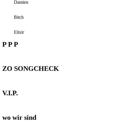
Damien
Bitch
Elixir
P P P
ZO SONGCHECK
V.I.P.
wo wir sind