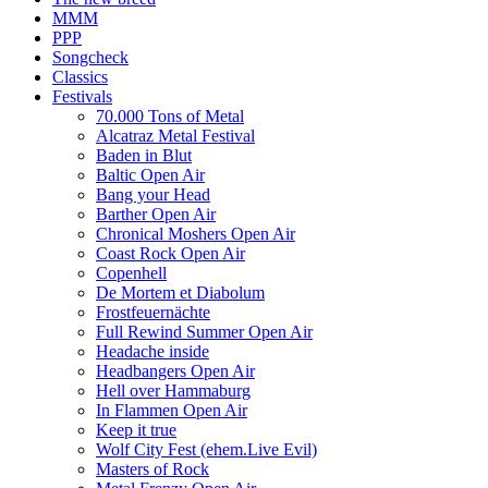
MMM
PPP
Songcheck
Classics
Festivals
70.000 Tons of Metal
Alcatraz Metal Festival
Baden in Blut
Baltic Open Air
Bang your Head
Barther Open Air
Chronical Moshers Open Air
Coast Rock Open Air
Copenhell
De Mortem et Diabolum
Frostfeuernächte
Full Rewind Summer Open Air
Headache inside
Headbangers Open Air
Hell over Hammaburg
In Flammen Open Air
Keep it true
Wolf City Fest (ehem.Live Evil)
Masters of Rock