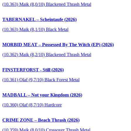
(10.363) Maik (8,0/10) Blackened Thrash Metal
TABERNAKEL – Scheintaufe (2026)
(10.363) Maik (8,1/10) Black Metal
MORBID MEAT – Possessed By The Witch (EP) (2026)
(10.362) Maik (8,2/10) Blackened Thrash Metal
FINSTERFORST - Still (2026)
(10.361) Olaf (9,7/10) Black Forest Metal
MADBALL – Not your Kingdom (2026)
(10.360) Olaf (8,7/10) Hardcore
CRIME ZONE – Beach Thrash (2026)
(10.359) Maik (8,0/10) Crossover Thrash Metal