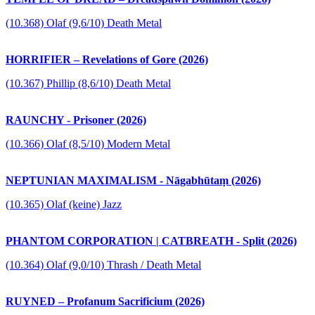
(10.368) Olaf (9,6/10) Death Metal
HORRIFIER – Revelations of Gore (2026)
(10.367) Phillip (8,6/10) Death Metal
RAUNCHY - Prisoner (2026)
(10.366) Olaf (8,5/10) Modern Metal
NEPTUNIAN MAXIMALISM - Nāgabhūtaṃ (2026)
(10.365) Olaf (keine) Jazz
PHANTOM CORPORATION | CATBREATH - Split (2026)
(10.364) Olaf (9,0/10) Thrash / Death Metal
RUYNED – Profanum Sacrificium (2026)