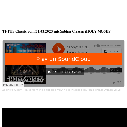
TFTHS Classic vom 31.03.2023 mit Sabina Classen (HOLY MOSES)
Zephyr's Odem
·
Tales from the hard side Vol.47 [Holy Moses Teutonic Thrash Attack Vol.2]