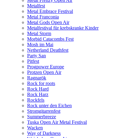
Metal Frenzy Open Air
Metalfest
Metal Embrace Festival
Metal Franconia
Metal Gods Open Air
Metalfestival für krebskranke Kinder
Metal Storm
Morbid Catacombs Fest
Mosh im Mai
Netherland Deathfest
Party San
Pitfest
Progpower Europe
Protzen Open Air
Ragnarök
Rock for roots
Rock Hard
Rock Harz
Rockfels
Rock unter den Eichen
Stromgitarrenfest
Summerbreeze
Tuska Open Air Metal Festival
Wacken
Way of Darkness