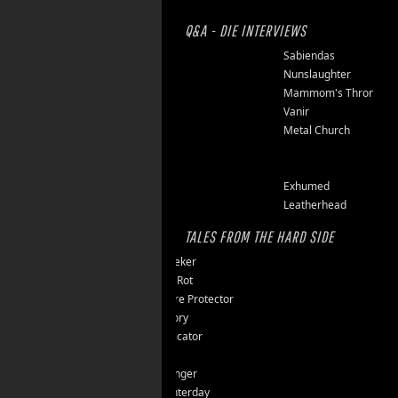
Q&A - DIE INTERVIEWS
Finsterforst
Sabiendas
Soulburn
Nunslaughter
Opfermoor
Mammom's Throne
Riket
Vanir
Floor Jansen
Metal Church
Triumpher
Reaper
Zepter
Exhumed
Tailgunner
Leatherhead
TALES FROM THE HARD SIDE
Endseeker
Jungle Rot
40 Jahre Protector
Vomitory
Messticator
Nalar
Clawfinger
Slaughterday