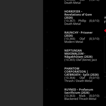
Death Metal
HORRIFIER –
Revelations of Gore
(2026)
(10.367) Phillip (8,6/10)
F
Death Metal
RAUNCHY - Prisoner
(2026)
(10.366) Olaf (8,5/10)
Modern Metal
NEPTUNIAN
MAXIMALISM -
Nāgabhūtaṃ (2026)
(10.365) Olaf (keine) Jazz
PHANTOM
CORPORATION |
CATBREATH - Split (2026)
(10.364) Olaf (9,0/10)
Thrash / Death Metal
RUYNED – Profanum
Sacrificium (2026)
(10.363) Maik (8,0/10)
Blackened Thrash Metal