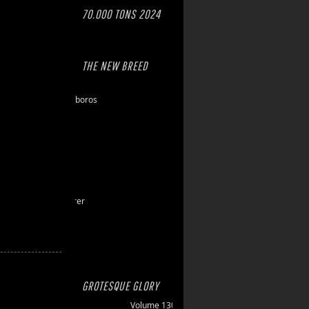
70.000 TONS 2024
THE NEW BREED
Eschaton
Dawn of Ouroboros
Toxic Hazard
Gasbrand
Disarray
Maktkamp
Stainless
Hartlight
Grand Devourer
Iron Echo
U.R.N.
Amethyst
GROTESQUE GLORY
Volume 130