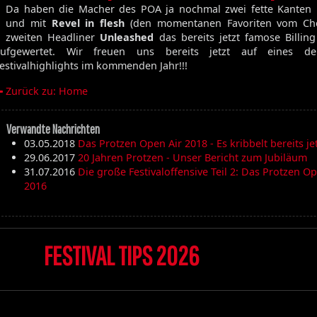
Da haben die Macher des POA ja nochmal zwei fette Kanten
Volume 129
und mit
Revel in flesh
(den momentanen Favoriten vom Ch
Volume 128
zweiten Headliner
Unleashed
das bereits jetzt famose Billin
Volume 127
aufgewertet. Wir freuen uns bereits jetzt auf eines de
Volume 125
estivalhighlights im kommenden Jahr!!!
Volume 123
Zurück zu: Home
Verwandte Nachrichten
Satan's Host
03.05.2018
Das Protzen Open Air 2018 - Es kribbelt bereits jet
Damien
29.06.2017
20 Jahren Protzen - Unser Bericht zum Jubiläum
Bitch
31.07.2016
Die große Festivaloffensive Teil 2: Das Protzen Op
Elixir
2016
FESTIVAL TIPS 2026