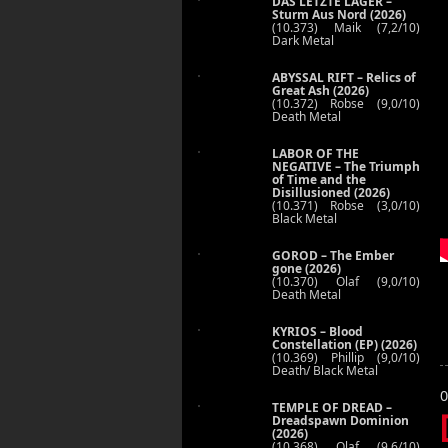
DAS LETZTE LAGER –
Sturm Aus Nord (2026)
(10.373) Maik (7,2/10)
Dark Metal
ABYSSAL RIFT – Relics of
Great Ash (2026)
(10.372) Robse (9,0/10)
Death Metal
LABOR OF THE
NEGATIVE – The Triumph
of Time and the
Disillusioned (2026)
(10.371) Robse (3,0/10)
Black Metal
GOROD – The Ember
gone (2026)
(10.370) Olaf (9,0/10)
Death Metal
KYRIOS – Blood
Constellation (EP) (2026)
(10.369) Phillip (9,0/10)
Death/ Black Metal
0
TEMPLE OF DREAD –
Dreadspawn Dominion
(2026)
(10.368) Olaf (9,6/10)