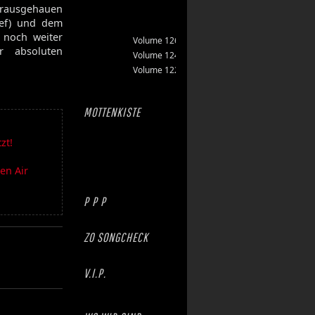
 rausgehauen
ef) und dem
g noch weiter
Volume 126
r absoluten
Volume 124
Volume 122
MOTTENKISTE
zt!
en Air
P P P
ZO SONGCHECK
V.I.P.