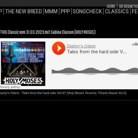
HOME
DIE REDAKTI
P
THE NEW BREED
MMM
PPP
SONGCHECK
CLASSICS
FE
FTHS Classic vom 31.03.2023 mit Sabina Classen (HOLY MOSES)
ephyr's Odem
·
Tales from the hard side Vol.47 [Holy Moses Teutonic Thrash Attack Vol.2]