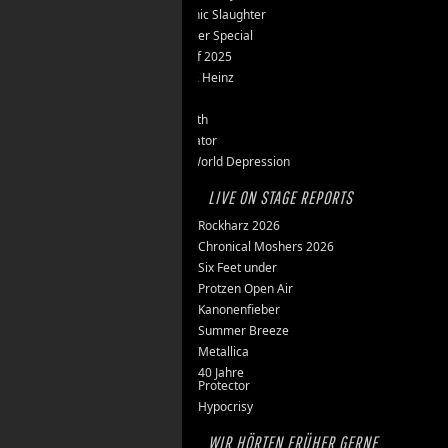
Teutonic Slaughter
Silvester Special
Best of 2025
Inge & Heinz
Thron
Stillbirth
Knorkator
New World Depression
LIVE ON STAGE REPORTS
Rockharz 2026
Chronical Moshers 2026
Six Feet under
Protzen Open Air
Kanonenfieber
Summer Breeze
Metallica
40 Jahre
Protector
Hypocrisy
WIR HÖRTEN FRÜHER GERNE