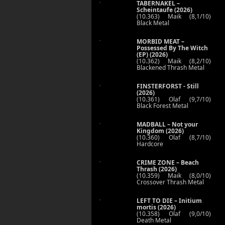
TABERNAKEL –
Scheintaufe (2026)
(10.363) Maik (8,1/10)
Black Metal
MORBID MEAT –
Possessed By The Witch
(EP) (2026)
(10.362) Maik (8,2/10)
Blackened Thrash Metal
FINSTERFORST - Still
(2026)
(10.361) Olaf (9,7/10)
Black Forest Metal
MADBALL – Not your
Kingdom (2026)
(10.360) Olaf (8,7/10)
Hardcore
CRIME ZONE – Beach
Thrash (2026)
(10.359) Maik (8,0/10)
Crossover Thrash Metal
LEFT TO DIE – Initium
mortis (2026)
(10.358) Olaf (9,0/10)
Death Metal