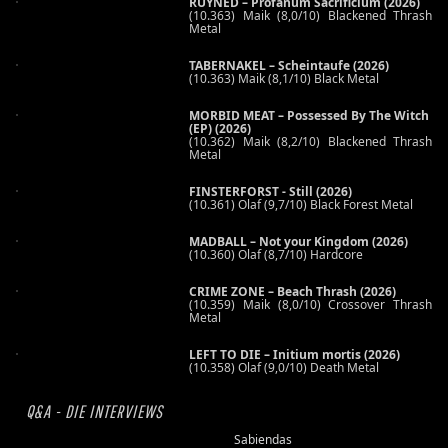
RUYNED – Profanum Sacrificium (2026)
(10.363) Maik (8,0/10) Blackened Thrash
Metal
TABERNAKEL – Scheintaufe (2026)
(10.363) Maik (8,1/10) Black Metal
MORBID MEAT – Possessed By The Witch
(EP) (2026)
(10.362) Maik (8,2/10) Blackened Thrash
Metal
FINSTERFORST - Still (2026)
(10.361) Olaf (9,7/10) Black Forest Metal
MADBALL – Not your Kingdom (2026)
(10.360) Olaf (8,7/10) Hardcore
CRIME ZONE – Beach Thrash (2026)
(10.359) Maik (8,0/10) Crossover Thrash
Metal
LEFT TO DIE – Initium mortis (2026)
(10.358) Olaf (9,0/10) Death Metal
Q&A - DIE INTERVIEWS
Sabiendas