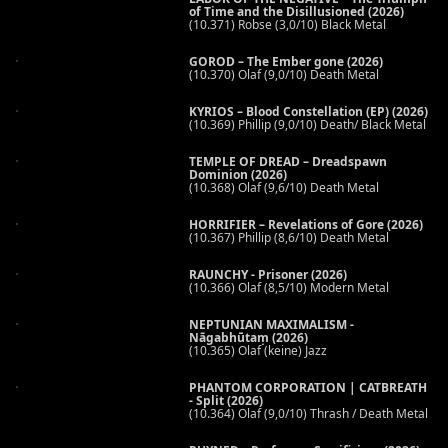
of Time and the Disillusioned (2026)
(10.371) Robse (3,0/10) Black Metal
GOROD – The Ember gone (2026)
(10.370) Olaf (9,0/10) Death Metal
KYRIOS – Blood Constellation (EP) (2026)
(10.369) Phillip (9,0/10) Death/ Black Metal
TEMPLE OF DREAD – Dreadspawn
Dominion (2026)
(10.368) Olaf (9,6/10) Death Metal
HORRIFIER – Revelations of Gore (2026)
(10.367) Phillip (8,6/10) Death Metal
RAUNCHY - Prisoner (2026)
(10.366) Olaf (8,5/10) Modern Metal
NEPTUNIAN MAXIMALISM -
Nāgabhūtaṃ (2026)
(10.365) Olaf (keine) Jazz
PHANTOM CORPORATION | CATBREATH
- Split (2026)
(10.364) Olaf (9,0/10) Thrash / Death Metal