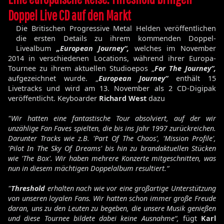
Doppel Live CD auf den Markt
Die Britischen Progressive Metal Helden veröffentlichen
die ersten Details zu ihrem kommenden Doppel-
Livealbum
„European Journey“,
welches im November
2014 in verschiedenen Locations, während ihrer Europa-
Tournee zu ihrem aktuellen Studioepos „
For The Journey“,
aufgezeichnet wurde. „
European Journey“
enthält 15
Livetracks und wird am 13. November als 2 CD-Digipak
veröffentlicht. Keyboarder
Richard West
dazu
"Wir hatten eine fantastische Tour absolviert, auf der wir
unzählige Fan Faves spielten, die bis ins Jahr 1997 zurückreichen.
Darunter Tracks wie z.B. 'Part Of The Chaos', 'Mission Profile',
'Pilot In The Sky Of Dreams' bis hin zu brandaktuellen Stücken
wie 'The Box'. Wir haben mehrere Konzerte mitgeschnitten, was
nun in diesem mächtigen Doppelalbum resultiert.“
"
Threshold
erhalten nach wie vor eine großartige Unterstützung
von unseren loyalen Fans. Wir hatten schon immer große Freude
daran, uns zu den Leuten zu begeben, die unsere Musik genießen
und diese Tournee bildete dabei keine Ausnahme“,
fügt
Karl