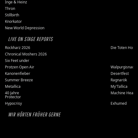
Inge & Heinz
Thron
Stillbirth
Knorkator
New World Depression
LIVE ON STAGE REPORTS
Rockharz 2026
Die Toten Hose
Chronical Moshers 2026
Six Feet under
Protzen Open Air
Walpurgisnacht
Kanonenfieber
Desertfest
Summer Breeze
Ragnarök
Metallica
My'Tallica
40 Jahre
Machine Head
Protector
Hypocrisy
Exhumed
WIR HÖRTEN FRÜHER GERNE