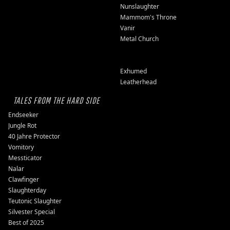
Nunslaughter
Mammom's Throne
Vanir
Metal Church
Exhumed
Leatherhead
TALES FROM THE HARD SIDE
Endseeker
Jungle Rot
40 Jahre Protector
Vomitory
Messticator
Nalar
Clawfinger
Slaughterday
Teutonic Slaughter
Silvester Special
Best of 2025