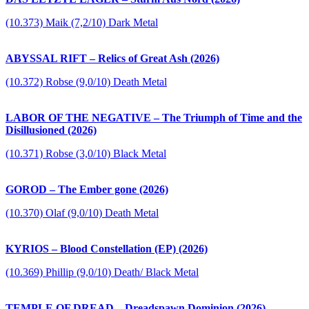
(10.373) Maik (7,2/10) Dark Metal
ABYSSAL RIFT – Relics of Great Ash (2026)
(10.372) Robse (9,0/10) Death Metal
LABOR OF THE NEGATIVE – The Triumph of Time and the
Disillusioned (2026)
(10.371) Robse (3,0/10) Black Metal
GOROD – The Ember gone (2026)
(10.370) Olaf (9,0/10) Death Metal
KYRIOS – Blood Constellation (EP) (2026)
(10.369) Phillip (9,0/10) Death/ Black Metal
TEMPLE OF DREAD – Dreadspawn Dominion (2026)