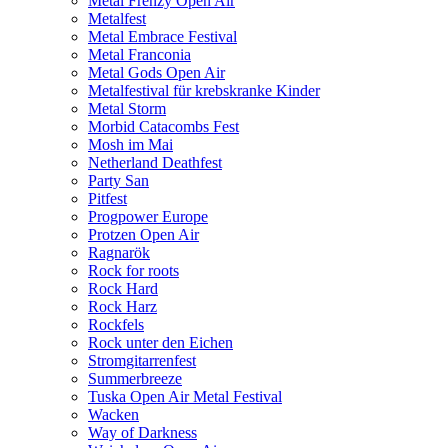
Metal Frenzy Open Air
Metalfest
Metal Embrace Festival
Metal Franconia
Metal Gods Open Air
Metalfestival für krebskranke Kinder
Metal Storm
Morbid Catacombs Fest
Mosh im Mai
Netherland Deathfest
Party San
Pitfest
Progpower Europe
Protzen Open Air
Ragnarök
Rock for roots
Rock Hard
Rock Harz
Rockfels
Rock unter den Eichen
Stromgitarrenfest
Summerbreeze
Tuska Open Air Metal Festival
Wacken
Way of Darkness