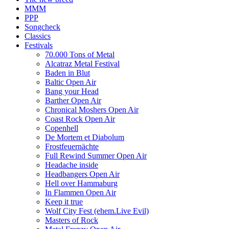
MMM
PPP
Songcheck
Classics
Festivals
70.000 Tons of Metal
Alcatraz Metal Festival
Baden in Blut
Baltic Open Air
Bang your Head
Barther Open Air
Chronical Moshers Open Air
Coast Rock Open Air
Copenhell
De Mortem et Diabolum
Frostfeuernächte
Full Rewind Summer Open Air
Headache inside
Headbangers Open Air
Hell over Hammaburg
In Flammen Open Air
Keep it true
Wolf City Fest (ehem.Live Evil)
Masters of Rock