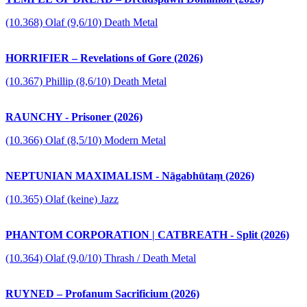
(10.368) Olaf (9,6/10) Death Metal
HORRIFIER – Revelations of Gore (2026)
(10.367) Phillip (8,6/10) Death Metal
RAUNCHY - Prisoner (2026)
(10.366) Olaf (8,5/10) Modern Metal
NEPTUNIAN MAXIMALISM - Nāgabhūtaṃ (2026)
(10.365) Olaf (keine) Jazz
PHANTOM CORPORATION | CATBREATH - Split (2026)
(10.364) Olaf (9,0/10) Thrash / Death Metal
RUYNED – Profanum Sacrificium (2026)