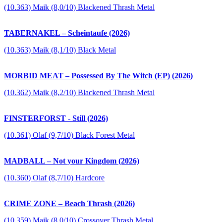
(10.363) Maik (8,0/10) Blackened Thrash Metal
TABERNAKEL – Scheintaufe (2026)
(10.363) Maik (8,1/10) Black Metal
MORBID MEAT – Possessed By The Witch (EP) (2026)
(10.362) Maik (8,2/10) Blackened Thrash Metal
FINSTERFORST - Still (2026)
(10.361) Olaf (9,7/10) Black Forest Metal
MADBALL – Not your Kingdom (2026)
(10.360) Olaf (8,7/10) Hardcore
CRIME ZONE – Beach Thrash (2026)
(10.359) Maik (8,0/10) Crossover Thrash Metal