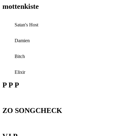
mottenkiste
Satan's Host
Damien
Bitch
Elixir
P P P
ZO SONGCHECK