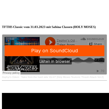
TFTHS Classic vom 31.03.2023 mit Sabina Classen (HOLY MOSES)
Zephyr's Odem
·
Tales from the hard side Vol.47 [Holy Moses Teutonic Thrash Attack Vol.2]