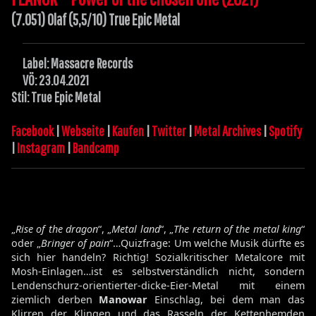
(7.051) Olaf (5,5/10) True Epic Metal
Label: Massacre Records
VÖ: 23.04.2021
Stil: True Epic Metal
Facebook
|
Webseite
|
Kaufen
|
Twitter
|
Metal Archives
|
Spotify
|
Instagram
|
Bandcamp
„
Rise of the dragon
“, „
Metal land
“, „
The return of the metal king
“
oder „
Bringer of pain
“…Quizfrage: Um welche Musik dürfte es
sich hier handeln? Richtig! Sozialkritischer Metalcore mit
Mosh-Einlagen…ist es selbstverständlich nicht, sondern
Lendenschurz-orientierter-dicke-Eier-Metal mit einem
ziemlich derben
Manowar
Einschlag, bei dem man das
Klirren der Klingen und das Rasseln der Kettenhemden