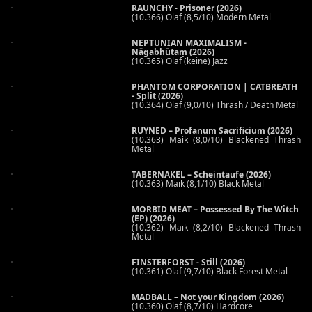
RAUNCHY - Prisoner (2026)
(10.366) Olaf (8,5/10) Modern Metal
NEPTUNIAN MAXIMALISM -
Nāgabhūtaṃ (2026)
(10.365) Olaf (keine) Jazz
PHANTOM CORPORATION | CATBREATH
- Split (2026)
(10.364) Olaf (9,0/10) Thrash / Death Metal
RUYNED – Profanum Sacrificium (2026)
(10.363) Maik (8,0/10) Blackened Thrash
Metal
TABERNAKEL – Scheintaufe (2026)
(10.363) Maik (8,1/10) Black Metal
MORBID MEAT – Possessed By The Witch
(EP) (2026)
(10.362) Maik (8,2/10) Blackened Thrash
Metal
FINSTERFORST - Still (2026)
(10.361) Olaf (9,7/10) Black Forest Metal
MADBALL – Not your Kingdom (2026)
(10.360) Olaf (8,7/10) Hardcore