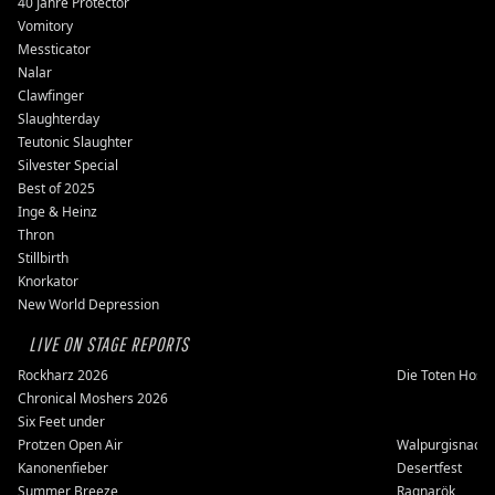
40 Jahre Protector
Vomitory
Messticator
Nalar
Clawfinger
Slaughterday
Teutonic Slaughter
Silvester Special
Best of 2025
Inge & Heinz
Thron
Stillbirth
Knorkator
New World Depression
LIVE ON STAGE REPORTS
Rockharz 2026
Die Toten Hose
Chronical Moshers 2026
Six Feet under
Protzen Open Air
Walpurgisnacht
Kanonenfieber
Desertfest
Summer Breeze
Ragnarök