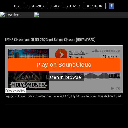
HOME
DIE REDAKTION
KONTAKT
IMPRESSUM
DATENSCHUTZ
TFTHS Classic vom 31.03.2023 mit Sabina Classen (HOLY MOSES)
Zephyr's Odem
·
Tales from the hard side Vol.47 [Holy Moses Teutonic Thrash Attack Vol.2]