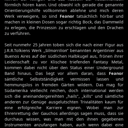
förmlich hören kann. Und obwohl ich gerade die genannte
Orientierungshilfe vollkommen ablehne und mich deren
Werk verweigere, so sind
Feanor
tatsächlich hörbar und
machen in kleinen Dosen sogar richtig Bock, das Dammwild
zu erlegen, die Prinzessin zu erschlagen und den Drachen
zu verführen.
Seit nunmehr 25 Jahren toben sich die nach einer Figur aus
J.R.R.Tolkiens Werk „
Silmarrilion
“ benannten Argentinier aus
Buenos Aires auf der südlichen Halbkugel aus, frönen ihrer
Leidenschaft zu vor Klischee triefenden Fantasy Metal,
kommen dabei nicht über den Status einer Underground
Band hinaus. Das liegt vor allem daran, dass
Feanor
sämtliche Selbstständigkeit vermissen lassen und
hemmungslos in fremden Gärten wildern. Das mag für
Südamerika vielleicht reichen, doch international werden
sich die aneinandergereihten „hails“, „kills“ und sämtliche
anderen zur Genüge ausgelutschten Trivialitäten kaum für
eine erfolgreiche Karriere eignen. Wobei man zur
Ehrenrettung der Gauchos allerdings sagen muss, dass sie
durchaus wissen, was man mit den ihnen gegebenen
Instrumenten anzufangen haben, auch wenn dabei eine