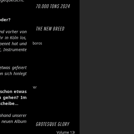
70.000 TONS 2024
oder?
THE NEW BREED
ind vorher von
Eschaton
r in Köln los,
pennt hat und
Dawn of Ouroboros
t, Instrumente
Toxic Hazard
Gasbrand
Disarray
etwas gefeiert
Maktkamp
n sich hinlegt
Stainless
Hartlight
Grand Devourer
h schon etwas
Iron Echo
zu gehen? Im
U.R.N.
 Scheibe…
Amethyst
anhand unserer
m neuen Album
GROTESQUE GLORY
Volume 130