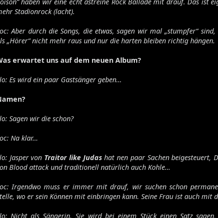
oison“ haben wir eine echt astreine Rock Ballade mit drauf. Das ist ei
ehr Stadionrock (lacht).
oc: Aber durch die Songs, die etwas, sagen wir mal „stumpfer“ sind
ls „Hörer“ nicht mehr raus und nur die harten bleiben richtig hängen.
Was erwartet uns auf dem neuen Album?
lo: Es wird ein paar Gastsänger geben…
Namen?
lo: Sagen wir die schon?
oc: Na klar…
lo: Jasper von
Traitor like Judas
hat nen paar Sachen beigesteuert, 
on Blood attack und traditionell natürlich auch Kohle…
oc: Irgendwo muss er immer mit drauf, wir suchen schon permane
telle, wo er sein Können mit einbringen kann. Seine Frau ist auch mit 
lo: Nicht als Sängerin. Sie wird bei einem Stück einen Satz sagen,