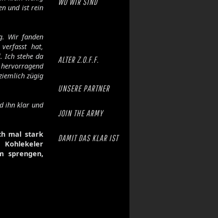
WO WIR SIND
n und ist rein
g. Wir fanden
verfasst hat,
. Ich stehe da
ALTER Z.O.F.F.
hervorragend
ziemlich zügig
UNSERE PARTNER
d ihn klar und
JOIN THE ARMY
ch mal stark
DAMIT DAS KLAR IST
 Kohlekeler
m sprengen,