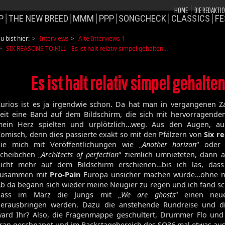
HOME
DIE REDAKTI
P
THE NEW BREED
MMM
PPP
SONGCHECK
CLASSICS
FE
u bist hier:
Interviews
Alte Interviews 1
SIX REASONS TO KILL - Es ist halt relativ simpel gehalten…
Es ist halt relativ simpel gehalte
urios ist es ja irgendwie schon. Da hat man in vergangenen Z
eit eine Band auf dem Bildschirm, die sich mit hervorragende
mein Herz spielten und urplötzlich…weg. Aus den Augen, a
omisch, denn dies passierte exakt so mit den Pfälzern von
Six re
ie mich mit Veröffentlichungen wie „
Another horizon
“ oder 
cheibchen „
Architects of perfection
“ ziemlich umnieteten, dann 
icht mehr auf dem Bildschirm erschienen…bis ich las, dass
zusammen mit
Pro-Pain
Europa unsicher machen würde…ohne n
b da begann sich wieder meine Neugier zu regen und ich fand sc
dass im März die Jungs mit „
We are ghosts
“ einen neu
erausbringen werden. Dazu die anstehende Rundreise und d
ard Ihr? Also, die Fragenmappe geschultert, Drummer Flo und 
ran geschnappt und im Backstagebereich des SO36 mal etwas au