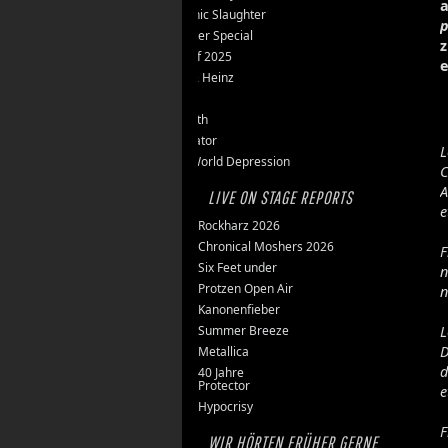
a
Teutonic Slaughter
p
Silvester Special
Best of 2025
e
Inge & Heinz
Thron
Stillbirth
Knorkator
L
New World Depression
C
A
LIVE ON STAGE REPORTS
e
Rockharz 2026
Chronical Moshers 2026
F
Six Feet under
n
Protzen Open Air
n
Kanonenfieber
Summer Breeze
L
D
Metallica
d
40 Jahre
Protector
e
Hypocrisy
F
WIR HÖRTEN FRÜHER GERNE