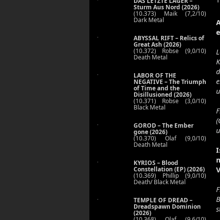
DAS LETZTE LAGER –
Sturm Aus Nord (2026)
(10.373) Maik (7,2/10)
Dark Metal
e
ABYSSAL RIFT – Relics of
Great Ash (2026)
(10.372) Robse (9,0/10)
L
Death Metal
K
d
LABOR OF THE
e
NEGATIVE – The Triumph
of Time and the
u
Disillusioned (2026)
(10.371) Robse (3,0/10)
Black Metal
F
(
GOROD – The Ember
u
gone (2026)
(10.370) Olaf (9,0/10)
Death Metal
I
m
KYRIOS – Blood
Constellation (EP) (2026)
V
(10.369) Phillip (9,0/10)
Death/ Black Metal
F
B
TEMPLE OF DREAD –
Dreadspawn Dominion
s
(2026)
(10.368) Olaf (9,6/10)