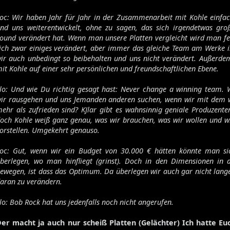
oc: Wir haben Jahr für Jahr in der Zusammenarbeit mit Kohle einfa
nd uns weiterentwickelt, ohne zu sagen, das sich irgendetwas gr
ound verändert hat. Wenn man unsere Platten vergleicht wird man fes
ich zwar einiges verändert, aber immer das gleiche Team am Werke i
ir auch unbedingt so beibehalten und uns nicht verändert. Außerde
it Kohle auf einer sehr persönlichen und freundschaftlichen Ebene.
lo: Und wie Du richtig gesagt hast: Never change a winning team. 
ir rausgehen und uns Jemanden anderen suchen, wenn wir mit dem 
ehr als zufrieden sind? KJlar gibt es wahnsinnig geniale Produzent
och Kohle weiß ganz genau, was wir brauchen, was wir wollen und w
orstellen. Umgekehrt genauso.
oc: Gut, wenn wir ein Budget von 30.000 € hätten könnte man s
berlegen, wo man hinfliegt (grinst). Doch in den Dimensionen in 
ewegen, ist dass das Optimum. Da überlegen wir auch gar nicht lang
aran zu verändern.
lo: Bob Rock hat uns jedenfalls noch nicht angerufen.
er macht ja auch nur scheiß Platten (Gelächter) Ich hatte Eu