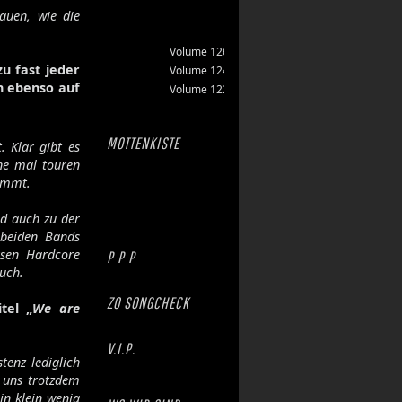
auen, wie die
Volume 126
u fast jeder
Volume 124
n ebenso auf
Volume 122
MOTTENKISTE
 Klar gibt es
ne mal touren
kommt.
nd auch zu der
beiden Bands
rsen Hardcore
P P P
uch.
ZO SONGCHECK
tel „
We are
V.I.P.
tenz lediglich
r uns trotzdem
in klein wenig