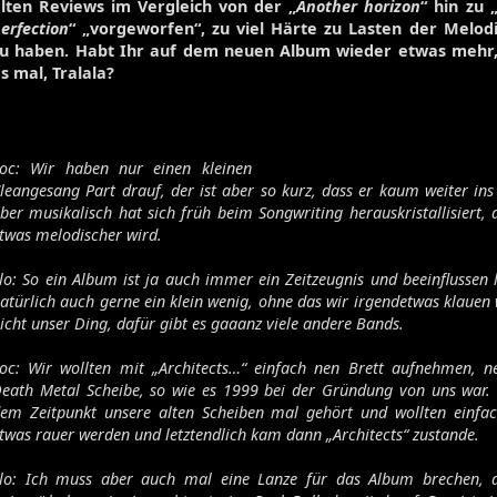
lten Reviews im Vergleich von der „
Another horizon
“ hin zu 
erfection
“ „vorgeworfen“, zu viel Härte zu Lasten der Melod
zu haben. Habt Ihr auf dem neuen Album wieder etwas mehr
s mal, Tralala?
oc: Wir haben nur einen kleinen
leangesang Part drauf, der ist aber so kurz, dass er kaum weiter ins 
ber musikalisch hat sich früh beim Songwriting herauskristallisiert, 
twas melodischer wird.
Die Toten Hosen
lo: So ein Album ist ja auch immer ein Zeitzeugnis und beeinflussen 
atürlich auch gerne ein klein wenig, ohne das wir irgendetwas klauen w
Walpurgisnacht
icht unser Ding, dafür gibt es gaaanz viele andere Bands.
Desertfest
oc: Wir wollten mit „Architects…“ einfach nen Brett aufnehmen, ne
Ragnarök
eath Metal Scheibe, so wie es 1999 bei der Gründung von uns war. 
My'Tallica
em Zeitpunkt unsere alten Scheiben mal gehört und wollten einfa
Machine Head
twas rauer werden und letztendlich kam dann „Architects“ zustande.
Exhumed
lo: Ich muss aber auch mal eine Lanze für das Album brechen,