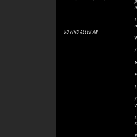
p
m
L
a
SO FING ALLES AN
F
F
L
F
v
L
S
F