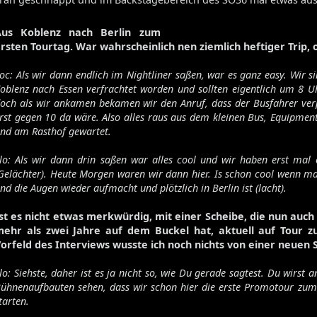
Aus Koblenz nach Berlin zum
rsten Tourtag. War wahrscheinlich nen ziemlich heftiger Trip, 
oc: Als wir dann endlich im Nightliner saßen, war es ganz easy. Wir s
oblenz nach Essen verfrachtet worden und sollten eigentlich um 8 Uh
och als wir ankamen bekamen wir den Anruf, dass der Busfahrer ver
rst gegen 10 da wäre. Also alles raus aus dem kleinen Bus, Equipmen
nd am Rasthof gewartet.
lo: Als wir dann drin saßen war alles cool und wir haben erst mal 
Gelächter). Heute Morgen waren wir dann hier. Is schon cool wenn ma
nd die Augen wieder aufmacht und plötzlich in Berlin ist (lacht).
st es nicht etwas merkwürdig, mit einer Scheibe, die nun auc
ehr als zwei Jahre auf dem Buckel hat, aktuell auf Tour 
orfeld des Interviews wusste ich noch nichts von einer neuen
lo: Siehste, daher ist es ja nicht so, wie Du gerade sagtest. Du wirst 
ühnenaufbauten sehen, dass wir schon hier die erste Promotour zu
tarten.
Volume 131