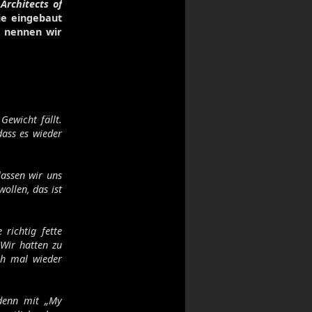
„
Architects of
ie eingebaut
, nennen wir
Gewicht fällt.
dass es wieder
lassen wir uns
ollen, das ist
 richtig fette
Wir hatten zu
ch mal wieder
 denn mit „My