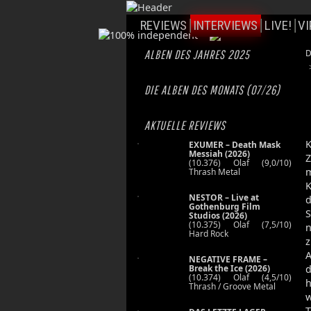
REVIEWS
INTERVIEWS
LIVE!
VI
ALBEN DES JAHRES 2025
D
DIE ALBEN DES MONATS (07/26)
AKTUELLE REVIEWS
K
EXUMER – Death Mask
Messiah (2026)
Z
(10.376) Olaf (9,0/10)
Thrash Metal
K
NESTOR – Live at
d
Gothenburg Film
S
Studios (2026)
(10.375) Olaf (7,5/10)
n
Hard Rock
A
NEGATIVE FRAME –
Break the Ice (2026)
(10.374) Olaf (4,5/10)
h
Thrash / Groove Metal
w
T