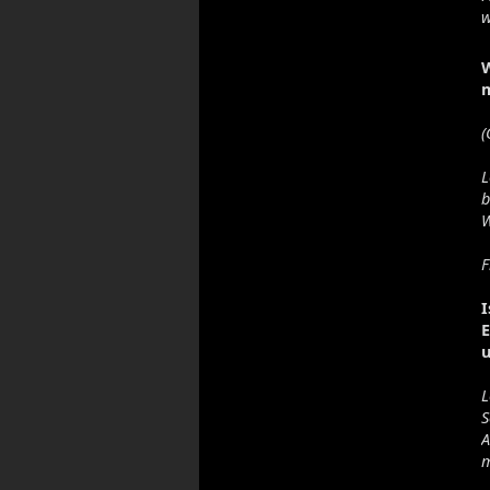
w
(
L
b
W
F
I
E
u
L
S
A