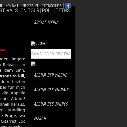
ON
KONTAKT
IMPRESSUM
DATENSCHUTZ
STIVALS
ON TOUR
POLL
TFTHS
SOCIAL MEDIA
n…
agen längere
n Releases in
us dem Sinn.
ALBUM DER WOCHE
asons to kill
,
dem letzten
aber für mich
ALBUM DES MONATS
 die Kapelle
eues Album?
ALBUM DES JAHRES
hnell heraus,
en Rundling
ie Frage, wo
MERCH
Gitarrist Loc
sgequetscht.