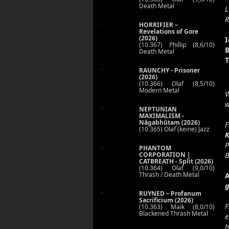
Death Metal
L
R
HORRIFIER –
Revelations of Gore
(2026)
I
(10.367) Phillip (8,6/10)
B
Death Metal
T
RAUNCHY - Prisoner
(2026)
(10.366) Olaf (8,5/10)
Modern Metal
W
w
NEPTUNIAN
MAXIMALISM -
Nāgabhūtaṃ (2026)
F
(10.365) Olaf (keine) Jazz
K
P
PHANTOM
CORPORATION |
B
CATBREATH - Split (2026)
(10.364) Olaf (9,0/10)
Thrash / Death Metal
g
RUYNED – Profanum
Sacrificium (2026)
F
(10.363) Maik (8,0/10)
Blackened Thrash Metal
e
h