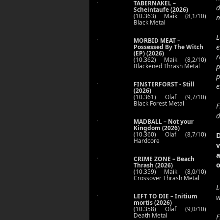
TABERNAKEL –
d
Scheintaufe (2026)
(10.363) Maik (8,1/10)
m
Black Metal
L
MORBID MEAT –
e
Possessed By The Witch
(EP) (2026)
r
(10.362) Maik (8,2/10)
Blackened Thrash Metal
p
p
FINSTERFORST - Still
e
(2026)
(10.361) Olaf (9,7/10)
Black Forest Metal
F
d
MADBALL – Not your
Kingdom (2026)
(10.360) Olaf (8,7/10)
D
Hardcore
CRIME ZONE – Beach
Thrash (2026)
(10.359) Maik (8,0/10)
Crossover Thrash Metal
L
LEFT TO DIE – Initium
w
mortis (2026)
(10.358) Olaf (9,0/10)
Death Metal
F