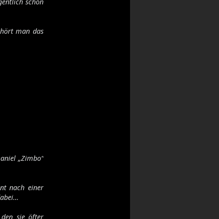
gentlich schon
, hört man das
Daniel „Zimbo“
nt nach einer
dabei…
 den sie öfter