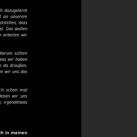
ch dazugelernt
oß an unserem
tstellen, dass
st. Das wollen
m arbeiten wir
Warum sollten
was wir haben
en da draußen,
ie wir uns das
ich schon mal
denen wir uns
e, irgendetwas
ch in meinen