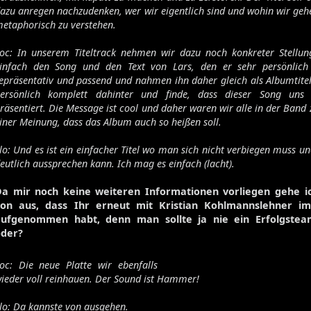
azu anregen nachzudenken, wer wir eigentlich sind und wohin wir gehe
etaphorisch zu verstehen.
oc: In unserem Titeltrack nehmen wir dazu noch konkreter Stellun
infach den Song und den Text von Lars, den er sehr persönlich 
epräsentativ und passend und nahmen ihn daher gleich als Albumtitel
ersönlich komplett dahinter und finde, dass dieser Song uns 
räsentiert. Die Message ist cool und daher waren wir alle in der Band 
iner Meinung, dass das Album auch so heißen soll.
lo: Und es ist ein einfacher Titel wo man sich nicht verbiegen muss un
eutlich aussprechen kann. Ich mag es einfach (lacht).
a mir noch keine weiteren Informationen vorliegen gehe i
von aus, dass Ihr erneut mit Kristian Kohlmannslehner im
aufgenommen habt, denn man sollte ja nie ein Erfolgstea
oder?
oc: Die neue Platte wir ebenfalls
ieder voll reinhauen. Der Sound ist Hammer!
lo: Da kannste von ausgehen.