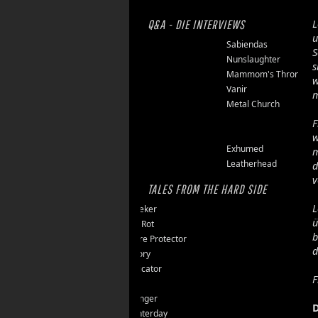
Q&A - DIE INTERVIEWS
L
u
Finsterforst
Sabiendas
S
Soulburn
Nunslaughter
s
Opfermoor
Mammom's Throne
w
Riket
Vanir
m
Floor Jansen
Metal Church
Triumpher
F
Reaper
w
Zepter
Exhumed
m
Tailgunner
Leatherhead
d
v
TALES FROM THE HARD SIDE
L
Endseeker
ü
Jungle Rot
b
40 Jahre Protector
d
Vomitory
Messticator
F
Nalar
Clawfinger
D
Slaughterday