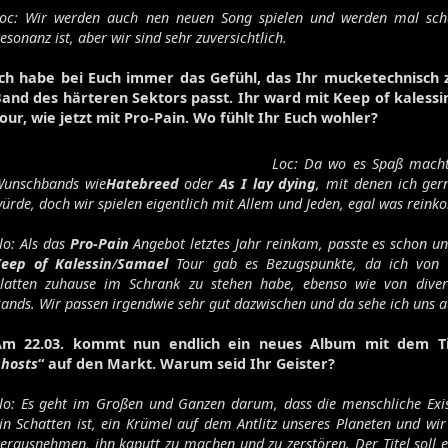
Volume 129
oc: Wir werden auch nen neuen Song spielen und werden mal sch
esonanz ist, aber wir sind sehr zuversichtlich.
Volume 128
Volume 127
ch habe bei Euch immer das Gefühl, das Ihr mucketechnisch z
Volume 125
and des härteren Sektors passt. Ihr ward mit Keep of kalessi
Volume 123
our, wie jetzt mit Pro-Pain. Wo fühlt Ihr Euch wohler?
Loc: Da wo es Spaß macht.
unschbands wie
Hatebreed
oder
As I lay dying
, mit denen ich ger
Satan's Host
ürde, doch wir spielen eigentlich mit Allem und Jeden, egal was rein
Damien
Bitch
lo: Als das
Pro-Pain
Angebot letztes Jahr reinkam, passte es schon u
Elixir
eep of Kalessin
/
Samael
Tour gab es Bezugspunkte, da ich von 
latten zuhause im Schrank zu stehen habe, ebenso wie von dive
ands. Wir passen irgendwie sehr gut dazwischen und da sehe ich uns a
Am 22.03. kommt nun endlich ein neues Album mit dem Ti
hosts
“ auf den Markt. Warum seid Ihr Geister?
lo: Es geht im Großen und Ganzen darum, dass die menschliche Exis
in Schatten ist, ein Krümel auf dem Antlitz unseres Planeten und wi
erausnehmen, ihn kaputt zu machen und zu zerstören. Der Titel soll e