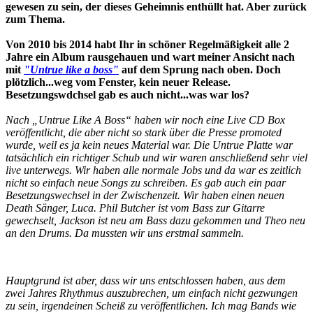
gewesen zu sein, der dieses Geheimnis enthüllt hat. Aber zurück
zum Thema.
Von 2010 bis 2014 habt Ihr in schöner Regelmäßigkeit alle 2
Jahre ein Album rausgehauen und wart meiner Ansicht nach
mit
"Untrue like a boss"
auf dem Sprung nach oben. Doch
plötzlich...weg vom Fenster, kein neuer Release.
Besetzungswdchsel gab es auch nicht...was war los?
Nach „Untrue Like A Boss“ haben wir noch eine Live CD Box
veröffentlicht, die aber nicht so stark über die Presse promoted
wurde, weil es ja kein neues Material war. Die Untrue Platte war
tatsächlich ein richtiger Schub und wir waren anschließend sehr viel
live unterwegs. Wir haben alle normale Jobs und da war es zeitlich
nicht so einfach neue Songs zu schreiben. Es gab auch ein paar
Besetzungswechsel in der Zwischenzeit. Wir haben einen neuen
Death Sänger, Luca. Phil Butcher ist vom Bass zur Gitarre
gewechselt, Jackson ist neu am Bass dazu gekommen und Theo neu
an den Drums. Da mussten wir uns erstmal sammeln.
Hauptgrund ist aber, dass wir uns entschlossen haben, aus dem
zwei Jahres Rhythmus auszubrechen, um einfach nicht gezwungen
zu sein, irgendeinen Scheiß zu veröffentlichen. Ich mag Bands wie