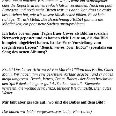
Fresh Metal machen. Erst dachten wir, es wäre ein Schreibfehler
oder die Reporterin hat es einfach falsch verstanden. Nach ein paar
Aufregern und noch mehr Bieren war uns dann klar, dass sie exakt
beschrieben hat, wie wir unsere Musik selbst fühlen. Es ist kein
richtiger Thrash Metal. Die Bezeichnung FRESH gibt uns die
Möglichkeit, ein paar neue Sachen auszuprobieren.
Ich habe vor ein paar Tagen Euer Cover als Bild im sozialen
Netzwerk gepostet und es kamen viele Leute an, die das Bild
komplett abgefeiert haben. Ist das Eure Vorstellung vom
sorgenfreien Leben? "
Beach, waves, beer, Babes
" (ebenfalls ein
Song des neuen Albums)?
Exakt! Das Cover Artwork ist von Marvin Clifford aus Berlin. Guter
Mann. Wir haben ihm eine gekrizelte Vorlage gegeben und er hat es
mega umgesetzt. Beach, Waves, Beers, Babes - der Song beschreibt
den Spirit denke ich ganz gut! Außerdem sind alle Elemente
vertreten, die wichtig sein: Pizza, lässiger Kleidungsstil, Bier, gutes
Wetter.
Mir fällt aber gerade auf...wo sind die Babes auf dem Bild?
Die haben wir leider vergessen...vor lauter Bier (lacht)