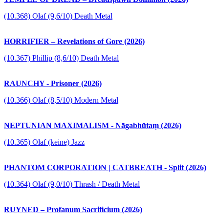
(10.368) Olaf (9,6/10) Death Metal
HORRIFIER – Revelations of Gore (2026)
(10.367) Phillip (8,6/10) Death Metal
RAUNCHY - Prisoner (2026)
(10.366) Olaf (8,5/10) Modern Metal
NEPTUNIAN MAXIMALISM - Nāgabhūtaṃ (2026)
(10.365) Olaf (keine) Jazz
PHANTOM CORPORATION | CATBREATH - Split (2026)
(10.364) Olaf (9,0/10) Thrash / Death Metal
RUYNED – Profanum Sacrificium (2026)