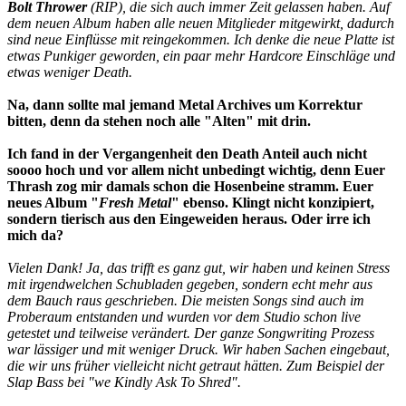
Bolt Thrower
(RIP), die sich auch immer Zeit gelassen haben. Auf
dem neuen Album haben alle neuen Mitglieder mitgewirkt, dadurch
sind neue Einflüsse mit reingekommen. Ich denke die neue Platte ist
etwas Punkiger geworden, ein paar mehr Hardcore Einschläge und
etwas weniger Death.
Na, dann sollte mal jemand Metal Archives um Korrektur
bitten, denn da stehen noch alle "Alten" mit drin.
Ich fand in der Vergangenheit den Death Anteil auch nicht
soooo hoch und vor allem nicht unbedingt wichtig, denn Euer
Thrash zog mir damals schon die Hosenbeine stramm. Euer
neues Album "
Fresh Metal
" ebenso. Klingt nicht konzipiert,
sondern tierisch aus den Eingeweiden heraus. Oder irre ich
mich da?
Vielen Dank! Ja, das trifft es ganz gut, wir haben und keinen Stress
mit irgendwelchen Schubladen gegeben, sondern echt mehr aus
dem Bauch raus geschrieben. Die meisten Songs sind auch im
Proberaum entstanden und wurden vor dem Studio schon live
getestet und teilweise verändert. Der ganze Songwriting Prozess
war lässiger und mit weniger Druck. Wir haben Sachen eingebaut,
die wir uns früher vielleicht nicht getraut hätten. Zum Beispiel der
Slap Bass bei "we Kindly Ask To Shred".