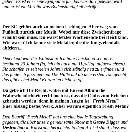
gehen. Es ist eher eine Sympathie für das was dort geleistet wird
und er ist ein Vorbild was Bodenständigkeit betrifft.
Der SC gehört auch zu meinen Lieblingen. Aber weg vom
Fußball, zurück zur Musik. Wobei mir diese Zwischenfrage
erlaubt sein muss. Du warst letztes Wochenende bei Deichkind.
Wie war's? Ich kenne viele Metaller, die die Jungs ebenfalls
abfeiern...
Deichkind war der Wahnsinn! Ich höre Deichkind schon seit
bestimmt 20 Jahren (ja, ich bin auch mit Hip-Hop aufgewachsen).
Sie schaffen es seit vielen Jahren sich ständig neu zu erfinden und
das finde ich faszinierend. Die Halle hat ab dem ersten Ton gebebt,
das gibt es bei Metal Konzerten nicht so oft.
Da gebe ich Dir Recht, wobei mit Eurem Album die
Wahrscheinlichkeit recht hoch ist, dass die Clubs zum Erbeben
gebracht werden, denn in meinen Augen ist "
Fresh Metal
"
Euer bislang bestes Werk. Aber warum eigentlich Fresh Metal?
Den Begriff "Fresh Metal" hat uns eine lokale Tageszeitung
gegeben, die über unsere gemeinsame Show mit
Grave Digger
und
Destruction
in Karlsruhe berichtete. In dem Artikel stand, dass wir