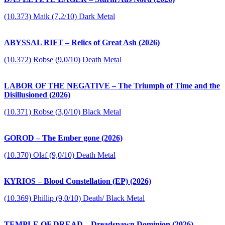
(10.373) Maik (7,2/10) Dark Metal
ABYSSAL RIFT – Relics of Great Ash (2026)
(10.372) Robse (9,0/10) Death Metal
LABOR OF THE NEGATIVE – The Triumph of Time and the
Disillusioned (2026)
(10.371) Robse (3,0/10) Black Metal
GOROD – The Ember gone (2026)
(10.370) Olaf (9,0/10) Death Metal
KYRIOS – Blood Constellation (EP) (2026)
(10.369) Phillip (9,0/10) Death/ Black Metal
TEMPLE OF DREAD – Dreadspawn Dominion (2026)