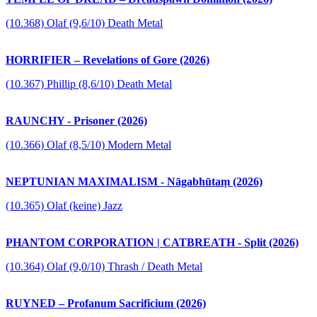
(10.368) Olaf (9,6/10) Death Metal
HORRIFIER – Revelations of Gore (2026)
(10.367) Phillip (8,6/10) Death Metal
RAUNCHY - Prisoner (2026)
(10.366) Olaf (8,5/10) Modern Metal
NEPTUNIAN MAXIMALISM - Nāgabhūtaṃ (2026)
(10.365) Olaf (keine) Jazz
PHANTOM CORPORATION | CATBREATH - Split (2026)
(10.364) Olaf (9,0/10) Thrash / Death Metal
RUYNED – Profanum Sacrificium (2026)