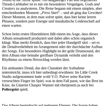
Thrash-Liebhaber ist es mir ein besonderes Vergnügen,
Gods and
Creators
zu analysieren. Die Reise begann mit einem simplen, aber
entscheidenden Moment: „
Press Start
“ – und ab ging das Gewitter!
Dieser Moment, in dem man sofort spürt, dass hier keine leeren
Phrasen, sondern pure Energie und musikalische Leidenschaft auf
einen warten.
Schon beim ersten Hineinhören fällt einem ins Auge, dass dieses
Album sensationell produziert und dabei alles schön organisch
klingt. Man merkt förmlich, dass hier jeder Handgriff sitzt – sei es
die Detailverliebtheit im Arrangement oder der durchdachte Aufbau
der Songs. Ein besonderes Highlight ist der geile Drumsound, der
dem Album eine beinahe greifbare Dynamik verleiht und den
Rhythmus zu einem Herzschlag werden lässt.
Ein amüsantes Detail, das den Charakter der Aufnahme
unterstreicht, muss ich hier unbedingt erwähnen: Im Little Creek
Studio aufgenommen hatte wohl V.O. Pulver seine Raclette
verseuchten Finger im Spiel, was in dem Fall passt, wie das Brot im
Käse, da Gitarrist Chasper Wanner mit ebenjenem ja auch bei
Poltergeist
spielt.
Das Album beeindruckt auf mehreren Ebenen. Die Songs haben