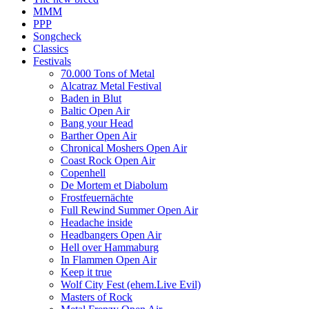
MMM
PPP
Songcheck
Classics
Festivals
70.000 Tons of Metal
Alcatraz Metal Festival
Baden in Blut
Baltic Open Air
Bang your Head
Barther Open Air
Chronical Moshers Open Air
Coast Rock Open Air
Copenhell
De Mortem et Diabolum
Frostfeuernächte
Full Rewind Summer Open Air
Headache inside
Headbangers Open Air
Hell over Hammaburg
In Flammen Open Air
Keep it true
Wolf City Fest (ehem.Live Evil)
Masters of Rock