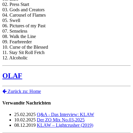
02. Press Start
03. Gods and Creators
04. Carousel of Flames
05. Swell
06. Pictures of my Past
07. Senseless
08. Walk the Line
09. Fearbreeder
10. Curse of the Blessed
11. Stay Sit Roll Fetch
12. Alcoholic
OLAF
Zurück zu: Home
Verwandte Nachrichten
25.02.2025
Q&A - Das Interview: KLAW
10.02.2025
Der ZO Mix No.03-2025
08.12.2019
KLAW – Lightcrusher (2019)