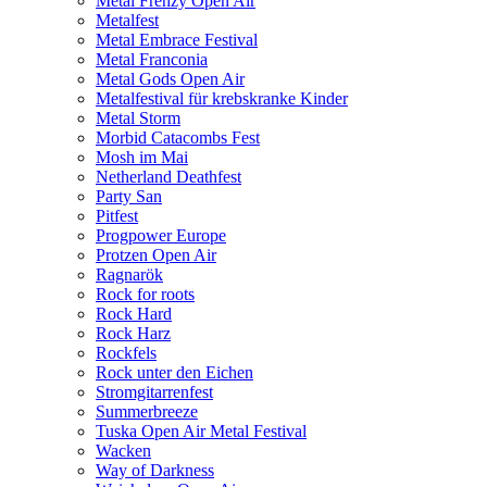
Metal Frenzy Open Air
Metalfest
Metal Embrace Festival
Metal Franconia
Metal Gods Open Air
Metalfestival für krebskranke Kinder
Metal Storm
Morbid Catacombs Fest
Mosh im Mai
Netherland Deathfest
Party San
Pitfest
Progpower Europe
Protzen Open Air
Ragnarök
Rock for roots
Rock Hard
Rock Harz
Rockfels
Rock unter den Eichen
Stromgitarrenfest
Summerbreeze
Tuska Open Air Metal Festival
Wacken
Way of Darkness