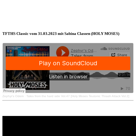
TFTHS Classic vom 31.03.2023 mit Sabina Classen (HOLY MOSES)
Zephyr's Odem
·
Tales from the hard side Vol.47 [Holy Moses Teutonic Thrash Attack Vol.2]