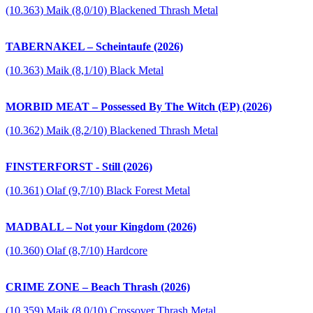
(10.363) Maik (8,0/10) Blackened Thrash Metal
TABERNAKEL – Scheintaufe (2026)
(10.363) Maik (8,1/10) Black Metal
MORBID MEAT – Possessed By The Witch (EP) (2026)
(10.362) Maik (8,2/10) Blackened Thrash Metal
FINSTERFORST - Still (2026)
(10.361) Olaf (9,7/10) Black Forest Metal
MADBALL – Not your Kingdom (2026)
(10.360) Olaf (8,7/10) Hardcore
CRIME ZONE – Beach Thrash (2026)
(10.359) Maik (8,0/10) Crossover Thrash Metal