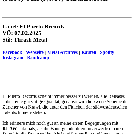
Label: El Puerto Records
VÖ: 07.02.2025
Stil: Thrash Metal
Facebook
|
Webseite
|
Metal Archives
|
Kaufen
|
Spotify
|
Instagram
|
Bandcamp
El Puerto Records scheint immer besser zu werden, alle Releases
haben eine großartige Qualität, genauso wie die zweite Scheibe der
Züricher von Krawl, die unter den Fittichen der südwestdeutschen
Talentschmiede stehen.
Ich erinnere mich noch gut an meine ersten Begegnungen mit
KLAW
– damals, als die Band gerade ihren unverwechselbaren
Sound in die Szene spülte. Als langjähriger Fan und begeisterter