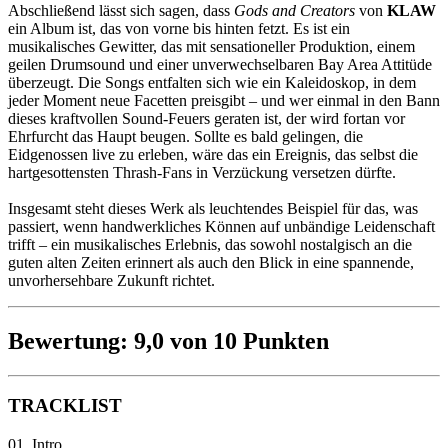
Abschließend lässt sich sagen, dass
Gods and Creators
von
KLAW
ein Album ist, das von vorne bis hinten fetzt. Es ist ein
musikalisches Gewitter, das mit sensationeller Produktion, einem
geilen Drumsound und einer unverwechselbaren Bay Area Attitüde
überzeugt. Die Songs entfalten sich wie ein Kaleidoskop, in dem
jeder Moment neue Facetten preisgibt – und wer einmal in den Bann
dieses kraftvollen Sound-Feuers geraten ist, der wird fortan vor
Ehrfurcht das Haupt beugen. Sollte es bald gelingen, die
Eidgenossen live zu erleben, wäre das ein Ereignis, das selbst die
hartgesottensten Thrash-Fans in Verzückung versetzen dürfte.
Insgesamt steht dieses Werk als leuchtendes Beispiel für das, was
passiert, wenn handwerkliches Können auf unbändige Leidenschaft
trifft – ein musikalisches Erlebnis, das sowohl nostalgisch an die
guten alten Zeiten erinnert als auch den Blick in eine spannende,
unvorhersehbare Zukunft richtet.
Bewertung: 9,0 von 10 Punkten
TRACKLIST
01. Intro