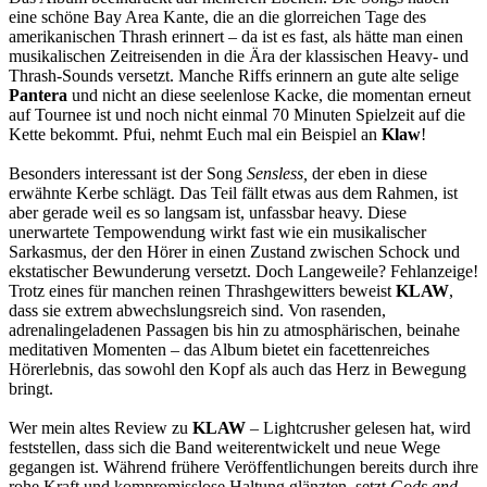
eine schöne Bay Area Kante, die an die glorreichen Tage des
amerikanischen Thrash erinnert – da ist es fast, als hätte man einen
musikalischen Zeitreisenden in die Ära der klassischen Heavy- und
Thrash-Sounds versetzt. Manche Riffs erinnern an gute alte selige
Pantera
und nicht an diese seelenlose Kacke, die momentan erneut
auf Tournee ist und noch nicht einmal 70 Minuten Spielzeit auf die
Kette bekommt. Pfui, nehmt Euch mal ein Beispiel an
Klaw
!
Besonders interessant ist der Song
Sensless,
der eben in diese
erwähnte Kerbe schlägt. Das Teil fällt etwas aus dem Rahmen, ist
aber gerade weil es so langsam ist, unfassbar heavy. Diese
unerwartete Tempowendung wirkt fast wie ein musikalischer
Sarkasmus, der den Hörer in einen Zustand zwischen Schock und
ekstatischer Bewunderung versetzt. Doch Langeweile? Fehlanzeige!
Trotz eines für manchen reinen Thrashgewitters beweist
KLAW
,
dass sie extrem abwechslungsreich sind. Von rasenden,
adrenalingeladenen Passagen bis hin zu atmosphärischen, beinahe
meditativen Momenten – das Album bietet ein facettenreiches
Hörerlebnis, das sowohl den Kopf als auch das Herz in Bewegung
bringt.
Wer mein altes Review zu
KLAW
– Lightcrusher gelesen hat, wird
feststellen, dass sich die Band weiterentwickelt und neue Wege
gegangen ist. Während frühere Veröffentlichungen bereits durch ihre
rohe Kraft und kompromisslose Haltung glänzten, setzt
Gods and