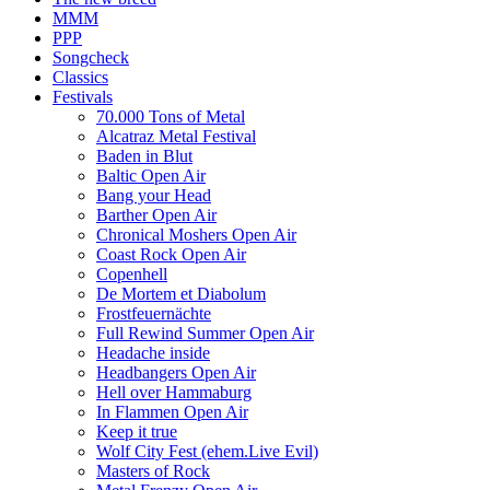
MMM
PPP
Songcheck
Classics
Festivals
70.000 Tons of Metal
Alcatraz Metal Festival
Baden in Blut
Baltic Open Air
Bang your Head
Barther Open Air
Chronical Moshers Open Air
Coast Rock Open Air
Copenhell
De Mortem et Diabolum
Frostfeuernächte
Full Rewind Summer Open Air
Headache inside
Headbangers Open Air
Hell over Hammaburg
In Flammen Open Air
Keep it true
Wolf City Fest (ehem.Live Evil)
Masters of Rock