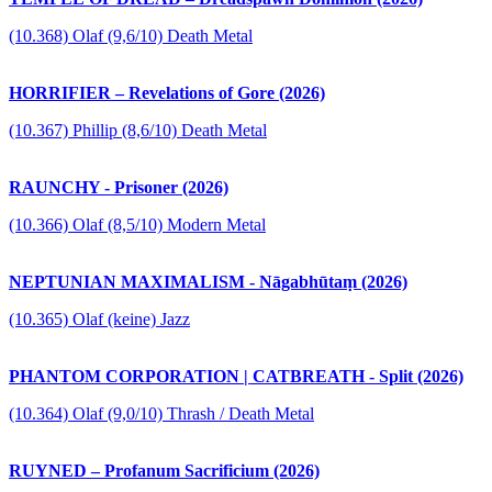
(10.368) Olaf (9,6/10) Death Metal
HORRIFIER – Revelations of Gore (2026)
(10.367) Phillip (8,6/10) Death Metal
RAUNCHY - Prisoner (2026)
(10.366) Olaf (8,5/10) Modern Metal
NEPTUNIAN MAXIMALISM - Nāgabhūtaṃ (2026)
(10.365) Olaf (keine) Jazz
PHANTOM CORPORATION | CATBREATH - Split (2026)
(10.364) Olaf (9,0/10) Thrash / Death Metal
RUYNED – Profanum Sacrificium (2026)