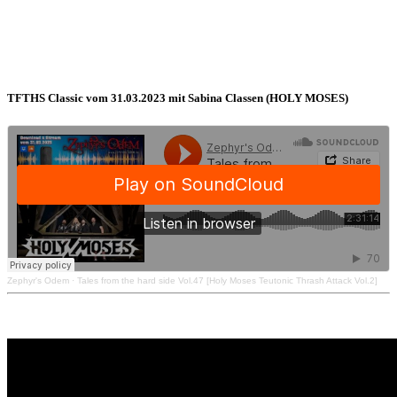
TFTHS Classic vom 31.03.2023 mit Sabina Classen (HOLY MOSES)
Zephyr's Odem
·
Tales from the hard side Vol.47 [Holy Moses Teutonic Thrash Attack Vol.2]