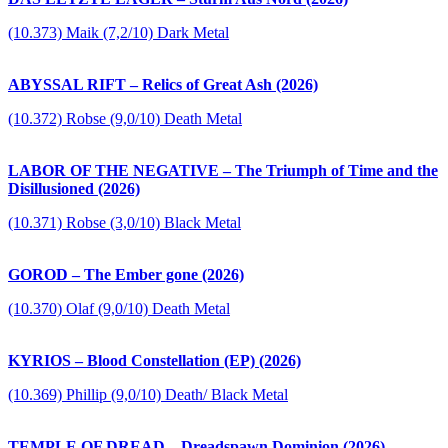
(10.373) Maik (7,2/10) Dark Metal
ABYSSAL RIFT – Relics of Great Ash (2026)
(10.372) Robse (9,0/10) Death Metal
LABOR OF THE NEGATIVE – The Triumph of Time and the
Disillusioned (2026)
(10.371) Robse (3,0/10) Black Metal
GOROD – The Ember gone (2026)
(10.370) Olaf (9,0/10) Death Metal
KYRIOS – Blood Constellation (EP) (2026)
(10.369) Phillip (9,0/10) Death/ Black Metal
TEMPLE OF DREAD – Dreadspawn Dominion (2026)