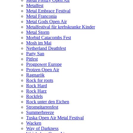
Metal Frenzy Open Air
Metalfest
Metal Embrace Festival
Metal Franconia
Metal Gods Open Air
Metalfestival für krebskranke Kinder
Metal Storm
Morbid Catacombs Fest
Mosh im Mai
Netherland Deathfest
Party San
Pitfest
Progpower Europe
Protzen Open Air
Ragnarök
Rock for roots
Rock Hard
Rock Harz
Rockfels
Rock unter den Eichen
Stromgitarrenfest
Summerbreeze
Tuska Open Air Metal Festival
Wacken
Way of Darkness