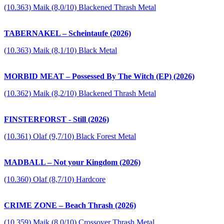
(10.363) Maik (8,0/10) Blackened Thrash Metal
TABERNAKEL – Scheintaufe (2026)
(10.363) Maik (8,1/10) Black Metal
MORBID MEAT – Possessed By The Witch (EP) (2026)
(10.362) Maik (8,2/10) Blackened Thrash Metal
FINSTERFORST - Still (2026)
(10.361) Olaf (9,7/10) Black Forest Metal
MADBALL – Not your Kingdom (2026)
(10.360) Olaf (8,7/10) Hardcore
CRIME ZONE – Beach Thrash (2026)
(10.359) Maik (8,0/10) Crossover Thrash Metal