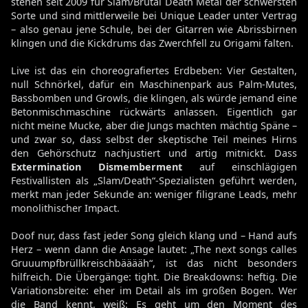
stehen seit 2009 für Slam/Brutal Death Metal der schwersten
Sorte und sind mittlerweile bei Unique Leader unter Vertrag
– also genau jene Schule, bei der Gitarren wie Abrissbirnen
klingen und die Kickdrums das Zwerchfell zu Origami falten.
Live ist das ein choreografiertes Erdbeben: Vier Gestalten,
null Schnörkel, dafür ein Maschinenpark aus Palm-Mutes,
Bassbomben und Growls, die klingen, als würde jemand eine
Betonmischmaschine rückwärts anlassen. Eigentlich gar
nicht meine Mucke, aber die Jungs machten mächtig Späne –
und zwar so, dass selbst der skeptische Teil meines Hirns
den Gehörschutz nachjustiert und artig mitnickt. Dass
Extermination Dismemberment
auf einschlägigen
Festivallisten als „Slam/Death“-Spezialisten geführt werden,
merkt man jeder Sekunde an: weniger filigrane Leads, mehr
monolithischer Impact.
Doof nur, dass fast jeder Song gleich klang und – Hand aufs
Herz – wenn dann die Ansage lautet: „The next songs calles
Gruuumpfbrüllkreischbääääh“, ist das nicht besonders
hilfreich. Die Übergänge: tight. Die Breakdowns: heftig. Die
Variationsbreite: eher im Detail als im großen Bogen. Wer
die Band kennt, weiß: Es geht um den Moment des