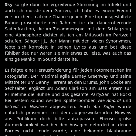
Sky
sorgte dann für ergreifende Stimmung im Infield und
auch ich musste dem Ganzen, ich habe es einem Freund
versprochen, mal eine Chance geben. Eine top ausgestaltete
Bühne präsentierte den Rahmen für die dauerrotierende
Saitenfraktion, die im Zusammenspiel mit dem Schlagzeug
eine Atmosphäre dichter als ich am Mittwoch im Partyzelt
schufen. Sänger J.J., der Mann mit den vielen Synonymen,
lebte sich komplett in seinen Lyrics aus und bot diese
fühlbar dar, nur waren sie mir etwas zu leise, was auch das
einzige Manko im Sound darstellte.
Es folgte eine Herausforderung für jeden Fotomenschen im
Fotografen. Der maximal agile Barney Greenway und seine
Mitstreiter um Danny Herrera an den Drums, John Cooke am
Sechsaiter, ergänzt um Adam Clarkson am Bass entern zur
Primetime die Bühne und das gesamte Party.San hat Bock!
Bei bestem Sound werden Splitterbomben wie
Amoral
und
Retreat to Nowhere
abgeworfen. Auch
You Suffer
wurde
natürlich präsentiert mit dem augenzwinkernden Hinweis
ans Publikum doch bitte aufzupassen. Ebenso große
Aufmerksamkeit war bei den Ansagen gefordert in denen
Barney nicht müde wurde, eine bekannte blaubraune