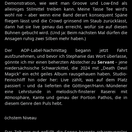
Demonstration, wie weit man Groove und Low-End als
alleiniges Stilmittel treiben kann. Meine Tasse Tee wird’s
wohl nie – aber wenn eine Band derart konsequent Späne
fliegen lässt und die Crowd grinsend im Staub zurücklässt,
dann hat sie live genau das erreicht, wofür sie auf diesen
Bühnen gebucht wird. (Und ja: Beim nächsten Mal dürfen die
Ansagen ruhig zwei Silben mehr haben.)
Der AOP-Label-Nachmittag begann jetzt Fahrt
ausfzunehmen, und bevor ich Stephanie das Wort überlasse,
gönnte ich mir einen beherzten Abstecher zu
Servant
– jene
niedersächsische Schwarzkittel, die 2024 mit „Death Devil
Magick“ ein echt geiles Album rausgehauen haben. Studio-
Feinschliff hin oder her: Live zählt, was auf dem Platz
passiert – und da lieferten die Göttinger/Hann.-Mündener
eine Lehrstunde in melodisch-finsterer Raserei mit
Atmosphäre, Kante und genau der Portion Pathos, die in
diesem Genre den Puls hebt.
erhöchstem Niveau
Das Zelt war gut gefüllt, die Sonne brannte erbarmungslos