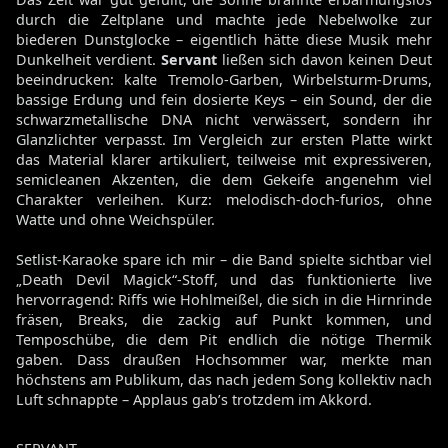
durch die Zeltplane und machte jede Nebelwolke zur
biederen Dunstglocke – eigentlich hätte diese Musik mehr
Dunkelheit verdient.
Servant
ließen sich davon keinen Deut
beeindrucken: kalte Tremolo-Garben, Wirbelsturm-Drums,
bassige Erdung und fein dosierte Keys – ein Sound, der die
schwarzmetallische DNA nicht verwässert, sondern ihr
Glanzlichter verpasst. Im Vergleich zur ersten Platte wirkt
das Material klarer artikuliert, teilweise mit expressiveren,
semicleanen Akzenten, die dem Gekeife angenehm viel
Charakter verleihen. Kurz: melodisch-doch-furios, ohne
Watte und ohne Weichspüler.
Setlist-Karaoke spare ich mir – die Band spielte sichtbar viel
„Death Devil Magick“-Stoff, und das funktionierte live
hervorragend: Riffs wie Hohlmeißel, die sich in die Hirnrinde
fräsen, Breaks, die zackig auf Punkt kommen, und
Temposchübe, die dem Pit endlich die nötige Thermik
gaben. Dass draußen Hochsommer war, merkte man
höchstens am Publikum, das nach jedem Song kollektiv nach
Luft schnappte – Applaus gab’s trotzdem im Akkord.