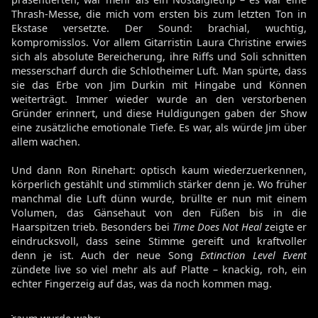
Thrash-Messe, die mich vom ersten bis zum letzten Ton in
Ekstase versetzte. Der Sound: brachial, wuchtig,
kompromisslos. Vor allem Gitarristin Laura Christine erwies
sich als absolute Bereicherung, ihre Riffs und Soli schnitten
messerscharf durch die Schlotheimer Luft. Man spürte, dass
sie das Erbe von Jim Durkin mit Hingabe und Können
weiterträgt. Immer wieder wurde an den verstorbenen
Gründer erinnert, und diese Huldigungen gaben der Show
eine zusätzliche emotionale Tiefe. Es war, als würde Jim über
allem wachen.
Und dann Ron Rinehart: optisch kaum wiederzuerkennen,
körperlich gestählt und stimmlich stärker denn je. Wo früher
manchmal die Luft dünn wurde, brüllte er nun mit einem
Volumen, das Gänsehaut von den Füßen bis in die
Haarspitzen trieb. Besonders bei
Time Does Not Heal
zeigte er
eindrucksvoll, dass seine Stimme gereift und kraftvoller
denn je ist. Auch der neue Song
Extinction Level Event
zündete live so viel mehr als auf Platte – knackig, roh, ein
echter Fingerzeig auf das, was da noch kommen mag.