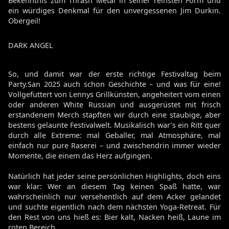
Bekenntnis zum Thrash Metal in seiner reinsten Form und
ein würdiges Denkmal für den unvergessenen Jim Durkin.
Obergeil!
DARK ANGEL
So, und damit war der erste richtige Festivaltag beim
Party.San 2025 auch schon Geschichte – und was für eine!
Vollgefuttert von Lennys Grillkünsten, angeheitert vom einen
oder anderen White Russian und ausgerüstet mit frisch
erstandenem Merch stapften wir durch eine staubige, aber
bestens gelaunte Festivalwelt. Musikalisch war’s ein Ritt quer
durch alle Extreme: mal Geballer, mal Atmosphäre, mal
einfach nur pure Raserei – und zwischendrin immer wieder
Momente, die einem das Herz aufgingen.
Natürlich hat jeder seine persönlichen Highlights, doch eins
war klar: Wer an diesem Tag keinen Spaß hatte, war
wahrscheinlich nur versehentlich auf dem Acker gelandet
und suchte eigentlich nach dem nächsten Yoga-Retreat. Für
den Rest von uns hieß es: Bier kalt, Nacken heiß, Laune im
roten Bereich.