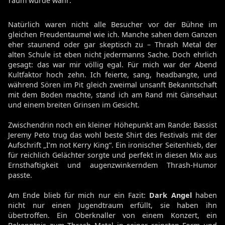
er Traum wurde wahr:
Natürlich waren nicht alle Besucher vor der Bühne im
gleichen Freudentaumel wie ich. Manche sahen dem Ganzen
eher staunend oder gar skeptisch zu – Thrash Metal der
alten Schule ist eben nicht jedermanns Sache. Doch ehrlich
gesagt: das war mir völlig egal. Für mich war der Abend
Kultfaktor hoch zehn. Ich feierte, sang, headbangte, und
während Sören im Pit gleich zweimal unsanft Bekanntschaft
mit dem Boden machte, stand ich am Rand mit Gänsehaut
und einem breiten Grinsen im Gesicht.
Zwischendrin noch ein kleiner Höhepunkt am Rande: Bassist
Jeremy Peto trug das wohl beste Shirt des Festivals mit der
Aufschrift „I’m not Kerry King“. Ein ironischer Seitenhieb, der
für reichlich Gelächter sorgte und perfekt in diesen Mix aus
Ernsthaftigkeit und augenzwinkerndem Thrash-Humor
passte.
Am Ende blieb für mich nur ein Fazit:
Dark Angel
haben
nicht nur einen Jugendtraum erfüllt, sie haben ihn
übertroffen. Ein Oberknaller von einem Konzert, ein