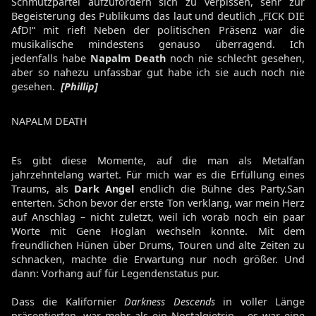
Schmutzpartei aufzufordern sich zu verpissen, sehr zur
Begeisterung des Publikums das laut und deutlich „FICK DIE
AfD!“ mit rief! Neben der politischen Präsenz war die
musikalische mindestens genauso überragend. Ich
jedenfalls habe
Napalm Death
noch nie schlecht gesehen,
aber so nahezu unfassbar gut habe ich sie auch noch nie
gesehen.
[Phillip]
NAPALM DEATH
Es gibt diese Momente, auf die man als Metalfan
jahrzehntelang wartet. Für mich war es die Erfüllung eines
Traums, als
Dark Angel
endlich die Bühne des Party.San
enterten. Schon bevor der erste Ton verklang, war mein Herz
auf Anschlag – nicht zuletzt, weil ich vorab noch ein paar
Worte mit Gene Hoglan wechseln konnte. Mit dem
freundlichen Hünen über Drums, Touren und alte Zeiten zu
schnacken, machte die Erwartung nur noch größer. Und
dann: Vorhang auf für Legendenstatus pur.
Dass die Kalifornier
Darkness Descends
in voller Länge
präsentierten, war mehr als ein Nostalgietrip – es war eine