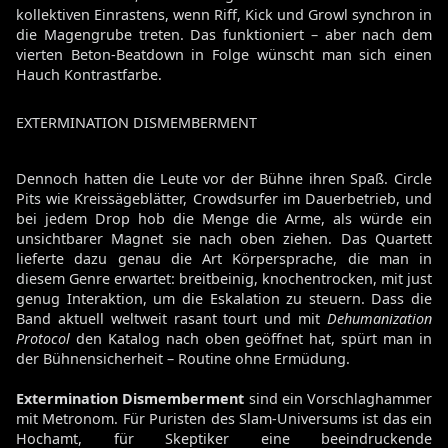
kollektiven Einrastens, wenn Riff, Kick und Growl synchron in
die Magengrube treten. Das funktioniert – aber nach dem
vierten Beton-Beatdown in Folge wünscht man sich einen
Hauch Kontrastfarbe.
EXTERMINATION DISMEMBERMENT
Dennoch hatten die Leute vor der Bühne ihren Spaß. Circle
Pits wie Kreissägeblätter, Crowdsurfer im Dauerbetrieb, und
bei jedem Drop hob die Menge die Arme, als würde ein
unsichtbarer Magnet sie nach oben ziehen. Das Quartett
lieferte dazu genau die Art Körpersprache, die man in
diesem Genre erwartet: breitbeinig, knochentrocken, mit just
genug Interaktion, um die Eskalation zu steuern. Dass die
Band aktuell weltweit rasant tourt und mit
Dehumanization
Protocol
den Katalog nach oben geöffnet hat, spürt man in
der Bühnensicherheit – Routine ohne Ermüdung.
Extermination Dismemberment
sind ein Vorschlaghammer
mit Metronom. Für Puristen des Slam-Universums ist das ein
Hochamt, für Skeptiker eine beeindruckende