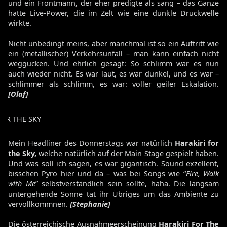
und ein Frontmann, der eher predigte als sang – das Ganze
hatte Live-Power, die im Zelt wie eine dunkle Druckwelle
wirkte.
Nicht unbedingt meins, aber manchmal ist so ein Auftritt wie
ein (metallischer) Verkehrsunfall – man kann einfach nicht
weggucken. Und ehrlich gesagt: So schlimm war es nun
auch wieder nicht. Es war laut, es war dunkel, und es war –
schlimmer als schlimm, es war: voller geiler Eskalation.
[Olaf]
FOR THE SKY
Mein Headliner des Donnerstags war natürlich
Harakiri for
the Sky,
welche natürlich auf der Main Stage gespielt haben.
Und was soll ich sagen, es war gigantisch. Sound exzellent,
bisschen Pyro hier und da – was bei Songs wie “
Fire, Walk
with Me
” selbstverständlich sein sollte, haha. Die langsam
untergehende Sonne tat ihr Übriges um das Ambiente zu
vervollkommnen.
[Stephanie]
Die österreichische Ausnahmeerscheinung
Harakiri For The