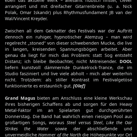
eben das aktuelle Werk – allesamt hübsch finster, clever
arrangiert und mit dreifacher Gitarrenbreite (u. a. Nick
Polak, Omar Iskandr) plus Rhythmusfundament JB van der
Wal/Vincent Kreyder.
Zwischen all dem Geknatter des Festivals war der Auftritt
dennoch ein ruhiger, hypnotischer Atemzug – man wird
regelrecht „stoned“ von dieser schwebenden Mucke, die live
in langen, kreisenden Spannungsbögen arbeitet. Aber
genau da liegt für mich das Problem: statt Sog entsteht
Distanz; ich bleibe Beobachter, nicht Mitreisender.
DOOL
liefern kunstvoll dämmernde Dunkelrock-Trance, die im
Studio fasziniert und live viele abholt – mich aber weiterhin
nicht. Trotzdem: als stiller Kontrast im Festivalgetöse
funktionierte es erstaunlich gut.
[Olaf]
Grand Magus
bieten am Anschluss eine kleine Werkschau
ihres bisherigen Schaffens ab und sorgen für den Heavy
Metal-Faktor im an Spielarten gut durchgerührten
Donnerstag. Die Band hat wahrlich einen riesigen Pool aus
großartigen Songs, woraus
Steel versus Steel
,
Like the Oar
Strikes the Water
sowie der abschließende und
unvermeidliche
Hammer of the North
die Höhepunkte vor Ort