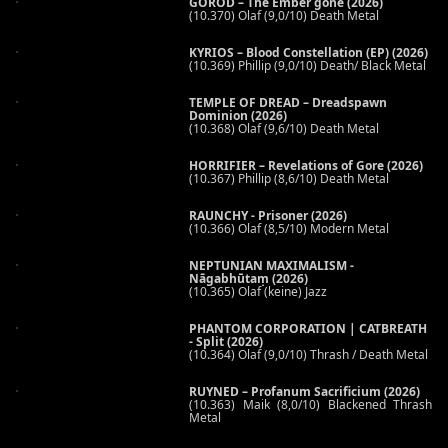
GOROD – The Ember gone (2026)
(10.370) Olaf (9,0/10) Death Metal
KYRIOS – Blood Constellation (EP) (2026)
(10.369) Phillip (9,0/10) Death/ Black Metal
TEMPLE OF DREAD – Dreadspawn
Dominion (2026)
(10.368) Olaf (9,6/10) Death Metal
HORRIFIER – Revelations of Gore (2026)
(10.367) Phillip (8,6/10) Death Metal
RAUNCHY - Prisoner (2026)
(10.366) Olaf (8,5/10) Modern Metal
NEPTUNIAN MAXIMALISM -
Nāgabhūtaṃ (2026)
(10.365) Olaf (keine) Jazz
PHANTOM CORPORATION | CATBREATH
- Split (2026)
(10.364) Olaf (9,0/10) Thrash / Death Metal
RUYNED – Profanum Sacrificium (2026)
(10.363) Maik (8,0/10) Blackened Thrash
Metal