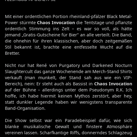
Mit einer ordentlichen Portion rheinland-pfälzer Black Metal-
Power stürmte
Chaos Invocation
die Tentstage und pflanzte
ordentlich Stimmung ins Zelt – es war so voll, als hätte
jemand „Gratis-Gutscheine für Bier“ an alle verteilt. Die Band,
die ohnehin für ihren klassischen, aber doch zeitgemäßen
Stil bekannt ist, brachte eine entfesselte Wucht auf die
Bretter.
Nicht nur hat René von Purgatory und Darkened Nocturn
Slaughtercult das ganze Wochenende am Merch-Stand Shirts
verkauft (man munkelt, der Stand sah aus wie ein VIP-
Bereich), nein: Er steht auch als Bassist in
Chaos Invocation
auf der Bühne – allerdings unter dem Pseudonym R.K. Ich
hoffe, ich habe hiermit keinen Mythos zerstört, aber hey,
statt dunkler Legende haben wir wenigstens transparente
Band-Organisation.
Die Show selbst war ein Paradebeispiel dafür, wie sich
blanke musikalische Gewalt und finstere Atmosphäre
vereinen lassen. Scharfkantige Riffs, donnerndes Schlagzeug