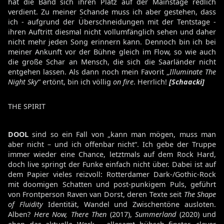
hat die Band sich ihren Platz auf der Mainstage redlich
verdient. Zu meiner Schande muss ich aber gestehen, dass
ich - aufgrund der Überschneidungen mit der Tentstage -
ihren Auftritt diesmal nicht vollumfänglich sehen und daher
nicht mehr jeden Song erinnern kann. Dennoch bin ich bei
meiner Ankunft vor der Bühne gleich im Flow, so wie auch
die große Schar an Mensch, die sich die Saarländer nicht
entgehen lassen. Als dann noch mein Favorit „
Illuminate The
Night Sky
“ ertönt, bin ich völlig
on fire
. Herrlich!
[Schaacki]
THE SPIRIT
DOOL
sind so ein Fall von „kann man mögen, muss man
aber nicht – und ich offenbar nicht“. Ich gebe der Truppe
immer wieder eine Chance, letztmals auf dem Rock Hard,
doch live springt der Funke einfach nicht über. Dabei ist auf
dem Papier vieles reizvoll: Rotterdamer Dark-/Gothic-Rock
mit doomigen Schatten und post-punkigem Puls, geführt
von Frontperson Raven van Dorst, deren Texte seit
The Shape
of Fluidity
Identität, Wandel und Zwischentöne ausloten.
Alben?
Here Now, There Then
(2017),
Summerland
(2020) und