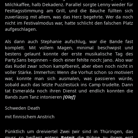
Milchkaffee, halb Dekadenz. Parallel sorgte Lenny wieder für
Festtagsstimmung am Grill, und die Bäuche füllten sich
zuverlässig mit allem, was das Herz begehrte. Wer da noch
nicht im Festivalmodus war, hatte schlicht den falschen Platz
aufgeschlagen.
Als dann auch Stephanie aufschlug, war die Bande fast
komplett. Mit vollem Magen, minimal beschwipst und
bestens gelaunt konnte der erste musikalische Tag des
Party.Sans beginnen – doch einer fehlte noch: Jano. Also war
das Rudel zwar schon kampfbereit, aber eben noch nicht in
voller Stärke. Immerhin: Wenn die Vorhut schon so motiviert
war, konnte man sich ausmalen, was passieren würde,
sobald auch das letzte Puzzlestück ins Camp trudelte. Dann
tat Esmeralda noch ihren Dienst und endlich konnten die
Bands zum Tanz intonieren
[Olaf]
Schweden Death
mit finnischem Anstrich
Pünktlich um dreiviertel Zwei (wir sind in Thüringen, das
muss so heißen) entern
Rotpit
die Bühne zu ihrem erst