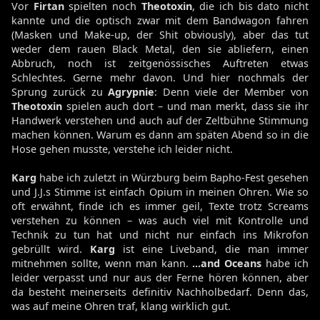
Vor
Firtan
spielten noch
Theotoxin
, die ich bis dato nicht
kannte und die optisch zwar mit dem Bandwagon fahren
(Masken und Make-up, der Shit obviously), aber das tut
weder dem rauen Black Metal, den sie abliefern, einen
Abbruch, noch ist zeitgenössisches Auftreten etwas
Schlechtes. Gerne mehr davon. Und hier nochmals der
Sprung zurück zu
Agrypnie
: Denn viele der Member von
Theotoxin
spielen auch dort – und man merkt, dass sie ihr
Handwerk verstehen und auch auf der Zeltbühne Stimmung
machen können. Warum es dann am späten Abend so in die
Hose gehen musste, verstehe ich leider nicht.
Karg
habe ich zuletzt in Würzburg beim Bapho-Fest gesehen
und J.J.s Stimme ist einfach Opium in meinen Ohren. Wie so
oft erwähnt, finde ich es immer geil, Texte trotz Screams
verstehen zu können – was auch viel mit Kontrolle und
Technik zu tun hat und nicht nur einfach ins Mikrofon
gebrüllt wird.
Karg
ist eine Liveband, die man immer
mitnehmen sollte, wenn man kann.
...and Oceans
habe ich
leider verpasst und nur aus der Ferne hören können, aber
da besteht meinerseits definitiv Nachholbedarf. Denn das,
was auf meine Ohren traf, klang wirklich gut.