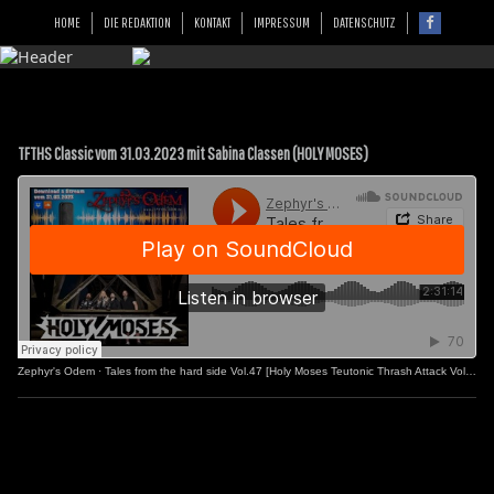
HOME
DIE REDAKTION
KONTAKT
IMPRESSUM
DATENSCHUTZ
TFTHS Classic vom 31.03.2023 mit Sabina Classen (HOLY MOSES)
Zephyr's Odem
·
Tales from the hard side Vol.47 [Holy Moses Teutonic Thrash Attack Vol.2]