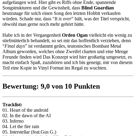
aufgefangen wird. Hier gibt es Riffs ohne Ende, spannende
Songstrukturen und die Gewissheit, dass
Blind Guardian
heutzutage für solch einen Song den letzten Hobbit verkaufen
würden. Schade nur, dass “
It is over
” hält, was der Titel verspricht,
obwohl man gerne noch mehr gehört hätte.
Habe ich in der Vergangenheit
Orden Ogan
vielleicht ein wenig zu
stiefmütterlich behandelt, so sei mir das hoffentlich verziehen, denn
“
Final days
” ist verdammt geiles, teutonisches Bombast Metal
Album geworden, welches ohne Zweifel charten und eine Menge
Freunde finden wird Das Konzept wird hier großartig umgesetzt, es
macht einfach Spaß, zuzuhören und ich bin geneigt, mir von diesem
Teil eine Kopie in Vinyl Format ins Regal zu wuchten.
Bewertung: 9,0 von 10 Punkten
Tracklist:
01. Heart of the android
02. In the dawn of the AI
03. Inferno
04. Let the fire rain
05. Interstellar (feat.Gus G.)