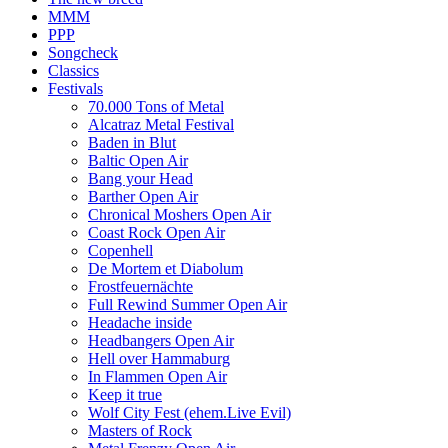
MMM
PPP
Songcheck
Classics
Festivals
70.000 Tons of Metal
Alcatraz Metal Festival
Baden in Blut
Baltic Open Air
Bang your Head
Barther Open Air
Chronical Moshers Open Air
Coast Rock Open Air
Copenhell
De Mortem et Diabolum
Frostfeuernächte
Full Rewind Summer Open Air
Headache inside
Headbangers Open Air
Hell over Hammaburg
In Flammen Open Air
Keep it true
Wolf City Fest (ehem.Live Evil)
Masters of Rock