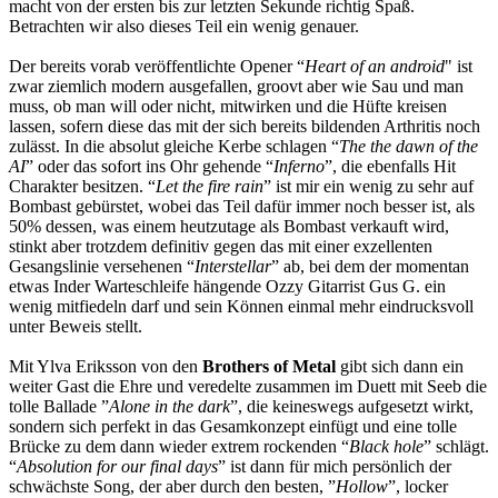
macht von der ersten bis zur letzten Sekunde richtig Spaß.
Betrachten wir also dieses Teil ein wenig genauer.
Der bereits vorab veröffentlichte Opener “
Heart of an android
" ist
zwar ziemlich modern ausgefallen, groovt aber wie Sau und man
muss, ob man will oder nicht, mitwirken und die Hüfte kreisen
lassen, sofern diese das mit der sich bereits bildenden Arthritis noch
zulässt. In die absolut gleiche Kerbe schlagen “
The the dawn of the
AI
” oder das sofort ins Ohr gehende “
Inferno
”, die ebenfalls Hit
Charakter besitzen. “
Let the fire rain
” ist mir ein wenig zu sehr auf
Bombast gebürstet, wobei das Teil dafür immer noch besser ist, als
50% dessen, was einem heutzutage als Bombast verkauft wird,
stinkt aber trotzdem definitiv gegen das mit einer exzellenten
Gesangslinie versehenen “
Interstellar
” ab, bei dem der momentan
etwas Inder Warteschleife hängende Ozzy Gitarrist Gus G. ein
wenig mitfiedeln darf und sein Können einmal mehr eindrucksvoll
unter Beweis stellt.
Mit Ylva Eriksson von den
Brothers of Metal
gibt sich dann ein
weiter Gast die Ehre und veredelte zusammen im Duett mit Seeb die
tolle Ballade ”
Alone in the dark
”, die keineswegs aufgesetzt wirkt,
sondern sich perfekt in das Gesamkonzept einfügt und eine tolle
Brücke zu dem dann wieder extrem rockenden “
Black hole
” schlägt.
“
Absolution for our final days
” ist dann für mich persönlich der
schwächste Song, der aber durch den besten, ”
Hollow
”, locker