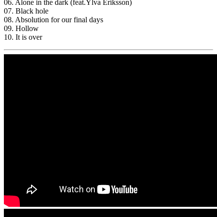
06. Alone in the dark (feat.Ylva Eriksson)
07. Black hole
08. Absolution for our final days
09. Hollow
10. It is over