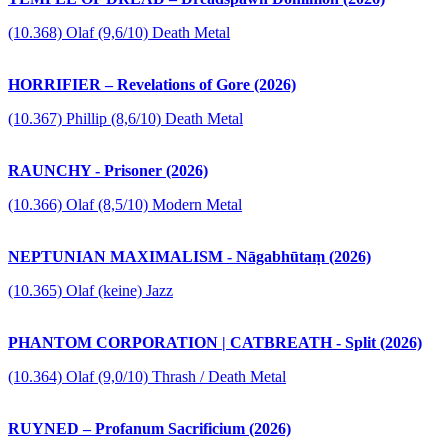
(10.368) Olaf (9,6/10) Death Metal
HORRIFIER – Revelations of Gore (2026)
(10.367) Phillip (8,6/10) Death Metal
RAUNCHY - Prisoner (2026)
(10.366) Olaf (8,5/10) Modern Metal
NEPTUNIAN MAXIMALISM - Nāgabhūtaṃ (2026)
(10.365) Olaf (keine) Jazz
PHANTOM CORPORATION | CATBREATH - Split (2026)
(10.364) Olaf (9,0/10) Thrash / Death Metal
RUYNED – Profanum Sacrificium (2026)