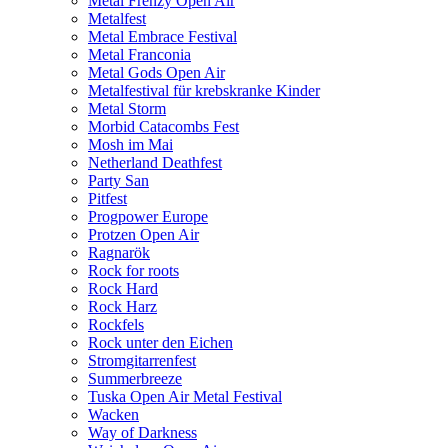
Metal Frenzy Open Air
Metalfest
Metal Embrace Festival
Metal Franconia
Metal Gods Open Air
Metalfestival für krebskranke Kinder
Metal Storm
Morbid Catacombs Fest
Mosh im Mai
Netherland Deathfest
Party San
Pitfest
Progpower Europe
Protzen Open Air
Ragnarök
Rock for roots
Rock Hard
Rock Harz
Rockfels
Rock unter den Eichen
Stromgitarrenfest
Summerbreeze
Tuska Open Air Metal Festival
Wacken
Way of Darkness