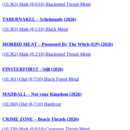
(10.363) Maik (8,0/10) Blackened Thrash Metal
TABERNAKEL – Scheintaufe (2026)
(10.363) Maik (8,1/10) Black Metal
MORBID MEAT – Possessed By The Witch (EP) (2026)
(10.362) Maik (8,2/10) Blackened Thrash Metal
FINSTERFORST - Still (2026)
(10.361) Olaf (9,7/10) Black Forest Metal
MADBALL – Not your Kingdom (2026)
(10.360) Olaf (8,7/10) Hardcore
CRIME ZONE – Beach Thrash (2026)
(10.359) Maik (8,0/10) Crossover Thrash Metal