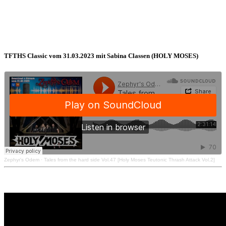
TFTHS Classic vom 31.03.2023 mit Sabina Classen (HOLY MOSES)
Zephyr's Odem
·
Tales from the hard side Vol.47 [Holy Moses Teutonic Thrash Attack Vol.2]