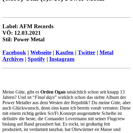
Label: AFM Records
VÖ: 12.03.2021
Stil: Power Metal
Facebook
|
Webseite
|
Kaufen
|
Twitter
|
Metal
Archives
|
Spotify
|
Instagram
Meine Güte, gibt es
Orden Ogan
tatsächlich schon seit knapp 13
Jahren? Und ist “
Final days
” wirklich schon das siebte Album der
Power Metaller aus dem Westen der Republik? Du meine Güte, aber
auch Glückwunsch, denn eins kann ich bereits vorab verraten: Diese
mit einem richtig geilen Sci/Fi Konzept ausgestattete Scheibe ist
definitiv die beste, die Comander Levermann mit seiner Flugcrew
bislang auf Band gezaubert hat. Es rockt, ist großartig fett
produziert, ist verdammt tanzbar, hat Ohrwürmer en Masse und