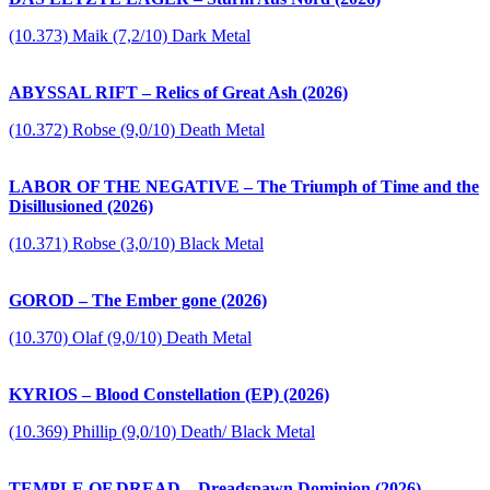
(10.373) Maik (7,2/10) Dark Metal
ABYSSAL RIFT – Relics of Great Ash (2026)
(10.372) Robse (9,0/10) Death Metal
LABOR OF THE NEGATIVE – The Triumph of Time and the
Disillusioned (2026)
(10.371) Robse (3,0/10) Black Metal
GOROD – The Ember gone (2026)
(10.370) Olaf (9,0/10) Death Metal
KYRIOS – Blood Constellation (EP) (2026)
(10.369) Phillip (9,0/10) Death/ Black Metal
TEMPLE OF DREAD – Dreadspawn Dominion (2026)