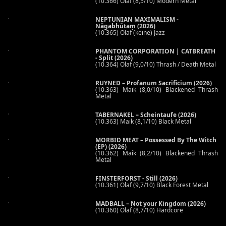
(10.366) Olaf (8,5/10) Modern Metal
NEPTUNIAN MAXIMALISM -
Nāgabhūtaṃ (2026)
(10.365) Olaf (keine) Jazz
PHANTOM CORPORATION | CATBREATH
- Split (2026)
(10.364) Olaf (9,0/10) Thrash / Death Metal
RUYNED – Profanum Sacrificium (2026)
(10.363) Maik (8,0/10) Blackened Thrash
Metal
TABERNAKEL – Scheintaufe (2026)
(10.363) Maik (8,1/10) Black Metal
MORBID MEAT – Possessed By The Witch
(EP) (2026)
(10.362) Maik (8,2/10) Blackened Thrash
Metal
FINSTERFORST - Still (2026)
(10.361) Olaf (9,7/10) Black Forest Metal
MADBALL – Not your Kingdom (2026)
(10.360) Olaf (8,7/10) Hardcore