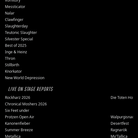
Vomitory
Messticator
Nalar
Clawfinger
Slaughterday
Teutonic Slaughter
Silvester Special
Best of 2025
Inge & Heinz
Thron
Stillbirth
Knorkator
New World Depression
LIVE ON STAGE REPORTS
Rockharz 2026
Die Toten Hose
Chronical Moshers 2026
Six Feet under
Protzen Open Air
Walpurgisnacht
Kanonenfieber
Desertfest
Summer Breeze
Ragnarök
Metallica
My'Tallica