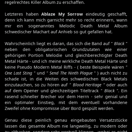
regelrechtes Killer Album zu erschaffen.
Letzteres haben
Ablaze My Sorrow
eindeutig geschafft,
denn ich kann mich garnicht mehr so recht erinnern, wann
mir ein sogenanntes Melodic Death Metal Album
schwedischer Machart auf Anhieb so gut gefallen hat.
Wahrscheinlich liegt es daran, das sich die Band auf
" Black "
neben den obligatorischen Grundzutaten wie einer
gehörigen Portion Melodie und gleichberechtigter Death
Metal Härte - und ich meine wirkliche Death Metal Härte und
keine Pseudo Modern Metal Riffs - ( beste Beispiele wären
"
One Last Sting "
und
" Send The Ninth Plague
" ) auch nicht zu
schade ist, in die Weiten des schwedischen Black Metals
einzutauchen, so zu hören auf
" Blood Heritage "
oder auch
auf dem Opener und gleichzeitigen Titeltrack
" Black "
. Ein
rasend schneller Brecher vor dem Herrn - sehr genial und
ein optimaler Einstieg, mit dem eventuell vorhandene
Zweifel ohne Kompromisse über Bord gespült werden.
Genau diese peinlich genau eingebauten Versatzstücke
lassen das gesamte Album nie langweilig, zu modern oder
zu altbacken, sondern sehr wertvoll klingen - wobei es nicht