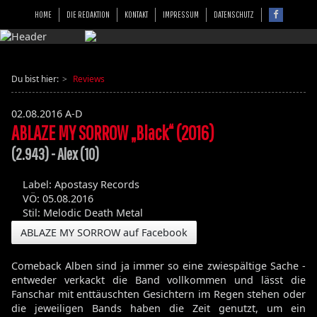
HOME
DIE REDAKTION
KONTAKT
IMPRESSUM
DATENSCHUTZ
Du bist hier:
Reviews
02.08.2016
A-D
ABLAZE MY SORROW „Black“ (2016)
(2.943) - Alex (10)
Label: Apostasy Records
VÖ: 05.08.2016
Stil: Melodic Death Metal
ABLAZE MY SORROW auf Facebook
Comeback Alben sind ja immer so eine zwiespältige Sache -
entweder verkackt die Band vollkommen und lässt die
Fanschar mit enttäuschten Gesichtern im Regen stehen oder
die jeweiligen Bands haben die Zeit genutzt, um ein