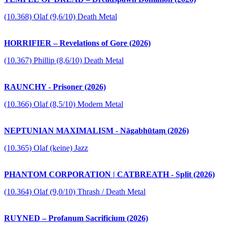
(10.368) Olaf (9,6/10) Death Metal
HORRIFIER – Revelations of Gore (2026)
(10.367) Phillip (8,6/10) Death Metal
RAUNCHY - Prisoner (2026)
(10.366) Olaf (8,5/10) Modern Metal
NEPTUNIAN MAXIMALISM - Nāgabhūtaṃ (2026)
(10.365) Olaf (keine) Jazz
PHANTOM CORPORATION | CATBREATH - Split (2026)
(10.364) Olaf (9,0/10) Thrash / Death Metal
RUYNED – Profanum Sacrificium (2026)