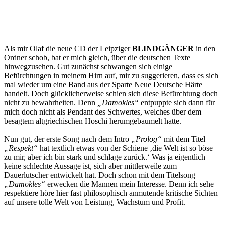
Als mir Olaf die neue CD der Leipziger
BLINDGÄNGER
in den
Ordner schob, bat er mich gleich, über die deutschen Texte
hinwegzusehen. Gut zunächst schwangen sich einige
Befürchtungen in meinem Hirn auf, mir zu suggerieren, dass es sich
mal wieder um eine Band aus der Sparte Neue Deutsche Härte
handelt. Doch glücklicherweise schien sich diese Befürchtung doch
nicht zu bewahrheiten. Denn
„Damokles“
entpuppte sich dann für
mich doch nicht als Pendant des Schwertes, welches über dem
besagtem altgriechischen Hoschi herumgebaumelt hatte.
Nun gut, der erste Song nach dem Intro
„Prolog“
mit dem Titel
„Respekt“
hat textlich etwas von der Schiene ‚die Welt ist so böse
zu mir, aber ich bin stark und schlage zurück.‘ Was ja eigentlich
keine schlechte Aussage ist, sich aber mittlerweile zum
Dauerlutscher entwickelt hat. Doch schon mit dem Titelsong
„Damokles“
erwecken die Mannen mein Interesse. Denn ich sehe
respektiere höre hier fast philosophisch anmutende kritische Sichten
auf unsere tolle Welt von Leistung, Wachstum und Profit.