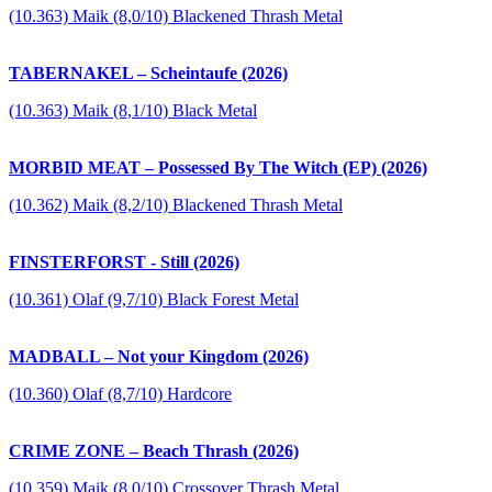
(10.363) Maik (8,0/10) Blackened Thrash Metal
TABERNAKEL – Scheintaufe (2026)
(10.363) Maik (8,1/10) Black Metal
MORBID MEAT – Possessed By The Witch (EP) (2026)
(10.362) Maik (8,2/10) Blackened Thrash Metal
FINSTERFORST - Still (2026)
(10.361) Olaf (9,7/10) Black Forest Metal
MADBALL – Not your Kingdom (2026)
(10.360) Olaf (8,7/10) Hardcore
CRIME ZONE – Beach Thrash (2026)
(10.359) Maik (8,0/10) Crossover Thrash Metal