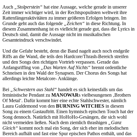
Auch
„Stolperstein“
hat eine Aussage, welche gerade in unserer
Zeit immer wichtiger wird, in der Rechtspopulisten weltweit ihre
Rattenfängeraktivitäten zu immer größeren Erfolgen bringen. Im
Grunde geht auch das folgende
„Zeichen“
in diese Richtung. In
diesem Zusammenhang ist es vielleicht gerade gut, dass die Lyrics in
Deutsch sind, damit die Aussage nicht im musikalischen
Gesamteindruck verschwindet.
Und die Gefahr besteht, denn die Band nagelt auch noch endgeile
Riffs an die Wand, die teils den Hardcore/Thrash-Bereich streifen
und den Songs den richtigen Vortrieb verpassen. Gerade das
Anfangsriffing von
„Das Warten Auf Nichts“
brennt ordentliche
Schneisen in den Wald der Synapsen. Der Chorus des Songs hat
allerdings leichte Metalcore- Anklänge.
Bei
„Schwestern aus Stahl“
handelt es sich keinesfalls um das
feministische Pendant zu
MANOWAR
s vielbesungenen ‚Brothers
Of Metal‘. Dafür kommt hier eine echte Stahlschwester, nämlich
Laura Guldemond von den
BURNING WITCHES
in diesem
Song zu einem Gastauftritt. Einen hymnisch epischen Touch hat der
Song dennoch. Natürlich mit HoHoHo-Gesängen, die sich wohl
nicht vermeiden ließen. Nach dem ziemlich thrashigen
„Ganz
Gleich“
kommt noch mal ein Song, der sich eher im melodischen
Bereich aufhält und fast eine Spur epischen Pathos enthält, und das