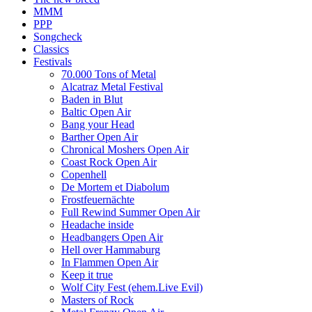
MMM
PPP
Songcheck
Classics
Festivals
70.000 Tons of Metal
Alcatraz Metal Festival
Baden in Blut
Baltic Open Air
Bang your Head
Barther Open Air
Chronical Moshers Open Air
Coast Rock Open Air
Copenhell
De Mortem et Diabolum
Frostfeuernächte
Full Rewind Summer Open Air
Headache inside
Headbangers Open Air
Hell over Hammaburg
In Flammen Open Air
Keep it true
Wolf City Fest (ehem.Live Evil)
Masters of Rock