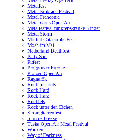
Metal Frenzy Open Air
Metalfest
Metal Embrace Festival
Metal Franconia
Metal Gods Open Air
Metalfestival für krebskranke Kinder
Metal Storm
Morbid Catacombs Fest
Mosh im Mai
Netherland Deathfest
Party San
Pitfest
Progpower Europe
Protzen Open Air
Ragnarök
Rock for roots
Rock Hard
Rock Harz
Rockfels
Rock unter den Eichen
Stromgitarrenfest
Summerbreeze
Tuska Open Air Metal Festival
Wacken
Way of Darkness