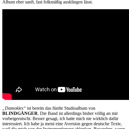
Album eher sanft, fast folkmäßig ausklingen lässt.
„Damokles“
ist bereits das fünfte Studioalbum von
BLINDGÄNGER
. Die Band ist allerdings bisher völlig an mir
vorbeigerutscht. Besser gesagt, ich hatte mich nie wirklich dafür
interessiert. Ich habe ja meist eine Aversion gegen deutsche Texte,
weil die mich von der Instrumentierung ablenken. Besonders, wenn