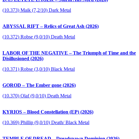
(10.373) Maik (7,2/10) Dark Metal
ABYSSAL RIFT – Relics of Great Ash (2026)
(10.372) Robse (9,0/10) Death Metal
LABOR OF THE NEGATIVE – The Triumph of Time and the
Disillusioned (2026)
(10.371) Robse (3,0/10) Black Metal
GOROD – The Ember gone (2026)
(10.370) Olaf (9,0/10) Death Metal
KYRIOS – Blood Constellation (EP) (2026)
(10.369) Phillip (9,0/10) Death/ Black Metal
TEMPLE OF DREAD – Dreadspawn Dominion (2026)