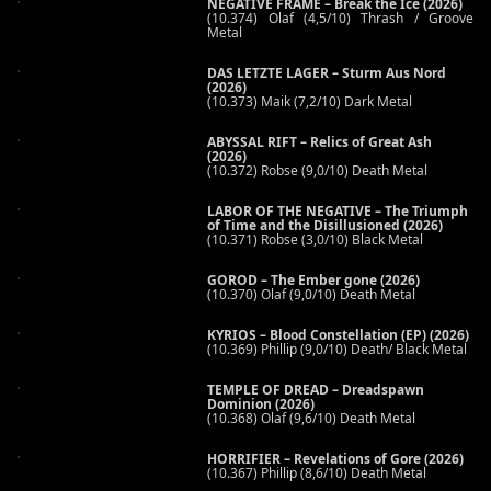
NEGATIVE FRAME – Break the Ice (2026)
(10.374) Olaf (4,5/10) Thrash / Groove
Metal
DAS LETZTE LAGER – Sturm Aus Nord
(2026)
(10.373) Maik (7,2/10) Dark Metal
ABYSSAL RIFT – Relics of Great Ash
(2026)
(10.372) Robse (9,0/10) Death Metal
LABOR OF THE NEGATIVE – The Triumph
of Time and the Disillusioned (2026)
(10.371) Robse (3,0/10) Black Metal
GOROD – The Ember gone (2026)
(10.370) Olaf (9,0/10) Death Metal
KYRIOS – Blood Constellation (EP) (2026)
(10.369) Phillip (9,0/10) Death/ Black Metal
TEMPLE OF DREAD – Dreadspawn
Dominion (2026)
(10.368) Olaf (9,6/10) Death Metal
HORRIFIER – Revelations of Gore (2026)
(10.367) Phillip (8,6/10) Death Metal