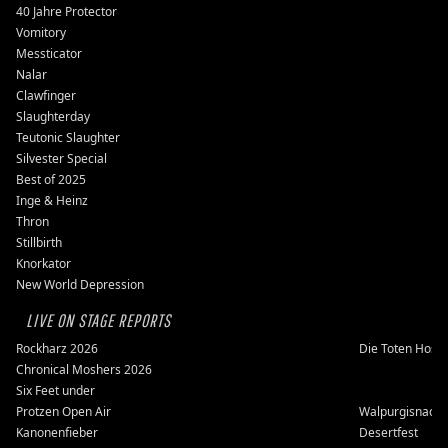
40 Jahre Protector
Vomitory
Messticator
Nalar
Clawfinger
Slaughterday
Teutonic Slaughter
Silvester Special
Best of 2025
Inge & Heinz
Thron
Stillbirth
Knorkator
New World Depression
LIVE ON STAGE REPORTS
Rockharz 2026
Die Toten Hose
Chronical Moshers 2026
Six Feet under
Protzen Open Air
Walpurgisnacht
Kanonenfieber
Desertfest