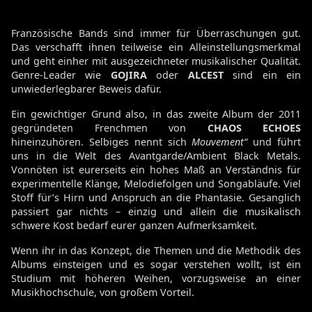
Französische Bands sind immer für Überraschungen gut.
Das verschafft ihnen teilweise ein Alleinstellungsmerkmal
und geht einher mit ausgezeichneter musikalischer Qualität.
Genre-Leader wie
GOJIRA
oder
ALCEST
sind ein ein
unwiederlegbarer Beweis dafür.
Ein gewichtiger Grund also, in das zweite Album der 2011
gegründeten Frenchmen von
CHAOS ECHOES
hineinzuhören. Selbiges nennt sich
Mouvement“
und führt
uns in die Welt des Avantgarde/Ambient Black Metals.
Vonnöten ist eurerseits ein hohes Maß an Verständnis für
experimentelle Klänge, Melodiefolgen und Songabläufe. Viel
Stoff für’s Hirn und Anspruch an die Phantasie. Gesanglich
passiert gar nichts – einzig und allein die musikalisch
schwere Kost bedarf eurer ganzen Aufmerksamkeit.
Wenn ihr in das Konzept, die Themen und die Methodik des
Albums einsteigen und es sogar verstehen wollt, ist ein
Studium mit höheren Weihen, vorzugsweise an einer
Musikhochschule, von großem Vorteil.