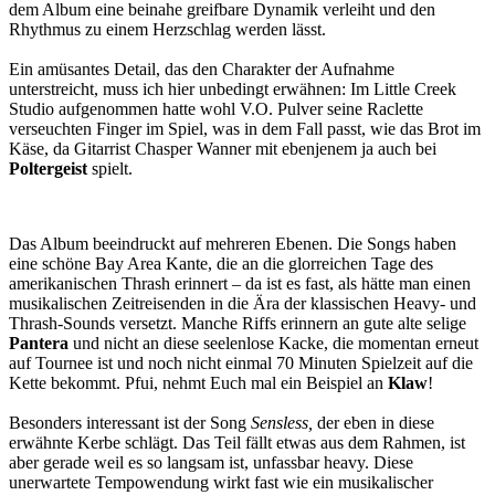
dem Album eine beinahe greifbare Dynamik verleiht und den
Rhythmus zu einem Herzschlag werden lässt.
Ein amüsantes Detail, das den Charakter der Aufnahme
unterstreicht, muss ich hier unbedingt erwähnen: Im Little Creek
Studio aufgenommen hatte wohl V.O. Pulver seine Raclette
verseuchten Finger im Spiel, was in dem Fall passt, wie das Brot im
Käse, da Gitarrist Chasper Wanner mit ebenjenem ja auch bei
Poltergeist
spielt.
Das Album beeindruckt auf mehreren Ebenen. Die Songs haben
eine schöne Bay Area Kante, die an die glorreichen Tage des
amerikanischen Thrash erinnert – da ist es fast, als hätte man einen
musikalischen Zeitreisenden in die Ära der klassischen Heavy- und
Thrash-Sounds versetzt. Manche Riffs erinnern an gute alte selige
Pantera
und nicht an diese seelenlose Kacke, die momentan erneut
auf Tournee ist und noch nicht einmal 70 Minuten Spielzeit auf die
Kette bekommt. Pfui, nehmt Euch mal ein Beispiel an
Klaw
!
Besonders interessant ist der Song
Sensless,
der eben in diese
erwähnte Kerbe schlägt. Das Teil fällt etwas aus dem Rahmen, ist
aber gerade weil es so langsam ist, unfassbar heavy. Diese
unerwartete Tempowendung wirkt fast wie ein musikalischer