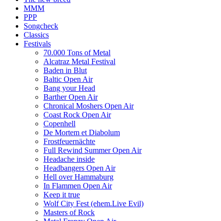
MMM
PPP
Songcheck
Classics
Festivals
70.000 Tons of Metal
Alcatraz Metal Festival
Baden in Blut
Baltic Open Air
Bang your Head
Barther Open Air
Chronical Moshers Open Air
Coast Rock Open Air
Copenhell
De Mortem et Diabolum
Frostfeuernächte
Full Rewind Summer Open Air
Headache inside
Headbangers Open Air
Hell over Hammaburg
In Flammen Open Air
Keep it true
Wolf City Fest (ehem.Live Evil)
Masters of Rock