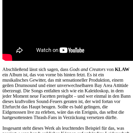
Abschließend lässt sich sagen, dass
Gods and Creators
von
KLAW
ein Album ist, das von vorne bis hinten fetzt. Es ist ein
musikalisches Gewitter, das mit sensationeller Produktion, einem
geilen Drumsound und einer unverwechselbaren Bay Area Attitüde
überzeugt. Die Songs entfalten sich wie ein Kaleidoskop, in dem
jeder Moment neue Facetten preisgibt – und wer einmal in den Bann
dieses kraftvollen Sound-Feuers geraten ist, der wird fortan vor
Ehrfurcht das Haupt beugen. Sollte es bald gelingen, die
Eidgenossen live zu erleben, wäre das ein Ereignis, das selbst die
hartgesottensten Thrash-Fans in Verzückung versetzen dürfte.
Insgesamt steht dieses Werk als leuchtendes Beispiel für das, was