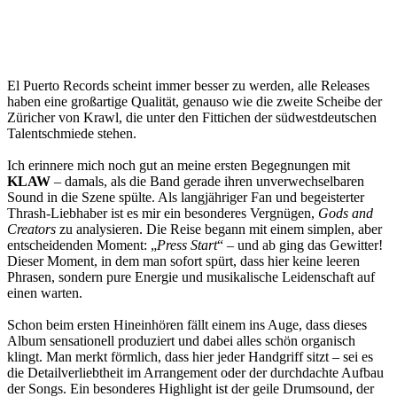
El Puerto Records scheint immer besser zu werden, alle Releases
haben eine großartige Qualität, genauso wie die zweite Scheibe der
Züricher von Krawl, die unter den Fittichen der südwestdeutschen
Talentschmiede stehen.
Ich erinnere mich noch gut an meine ersten Begegnungen mit
KLAW
– damals, als die Band gerade ihren unverwechselbaren
Sound in die Szene spülte. Als langjähriger Fan und begeisterter
Thrash-Liebhaber ist es mir ein besonderes Vergnügen,
Gods and
Creators
zu analysieren. Die Reise begann mit einem simplen, aber
entscheidenden Moment: „
Press Start
“ – und ab ging das Gewitter!
Dieser Moment, in dem man sofort spürt, dass hier keine leeren
Phrasen, sondern pure Energie und musikalische Leidenschaft auf
einen warten.
Schon beim ersten Hineinhören fällt einem ins Auge, dass dieses
Album sensationell produziert und dabei alles schön organisch
klingt. Man merkt förmlich, dass hier jeder Handgriff sitzt – sei es
die Detailverliebtheit im Arrangement oder der durchdachte Aufbau
der Songs. Ein besonderes Highlight ist der geile Drumsound, der