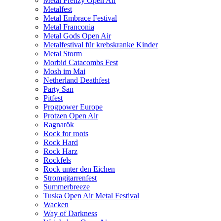
Metal Frenzy Open Air
Metalfest
Metal Embrace Festival
Metal Franconia
Metal Gods Open Air
Metalfestival für krebskranke Kinder
Metal Storm
Morbid Catacombs Fest
Mosh im Mai
Netherland Deathfest
Party San
Pitfest
Progpower Europe
Protzen Open Air
Ragnarök
Rock for roots
Rock Hard
Rock Harz
Rockfels
Rock unter den Eichen
Stromgitarrenfest
Summerbreeze
Tuska Open Air Metal Festival
Wacken
Way of Darkness