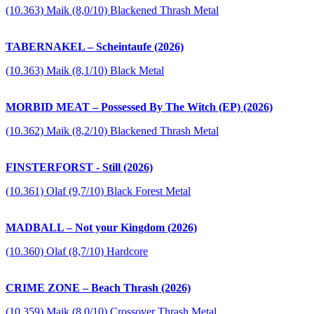
(10.363) Maik (8,0/10) Blackened Thrash Metal
TABERNAKEL – Scheintaufe (2026)
(10.363) Maik (8,1/10) Black Metal
MORBID MEAT – Possessed By The Witch (EP) (2026)
(10.362) Maik (8,2/10) Blackened Thrash Metal
FINSTERFORST - Still (2026)
(10.361) Olaf (9,7/10) Black Forest Metal
MADBALL – Not your Kingdom (2026)
(10.360) Olaf (8,7/10) Hardcore
CRIME ZONE – Beach Thrash (2026)
(10.359) Maik (8,0/10) Crossover Thrash Metal