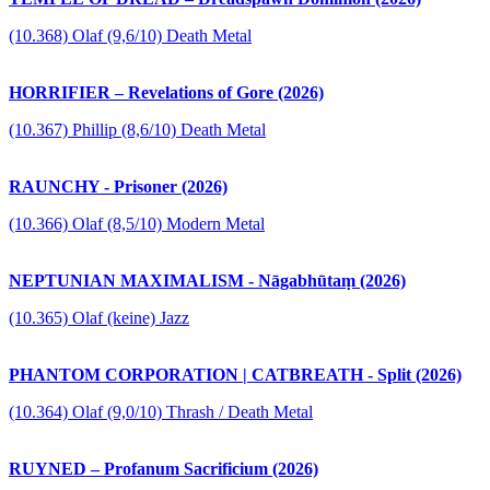
(10.368) Olaf (9,6/10) Death Metal
HORRIFIER – Revelations of Gore (2026)
(10.367) Phillip (8,6/10) Death Metal
RAUNCHY - Prisoner (2026)
(10.366) Olaf (8,5/10) Modern Metal
NEPTUNIAN MAXIMALISM - Nāgabhūtaṃ (2026)
(10.365) Olaf (keine) Jazz
PHANTOM CORPORATION | CATBREATH - Split (2026)
(10.364) Olaf (9,0/10) Thrash / Death Metal
RUYNED – Profanum Sacrificium (2026)