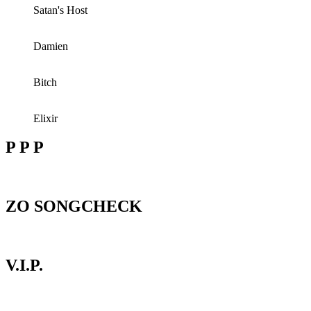
Satan's Host
Damien
Bitch
Elixir
P P P
ZO SONGCHECK
V.I.P.