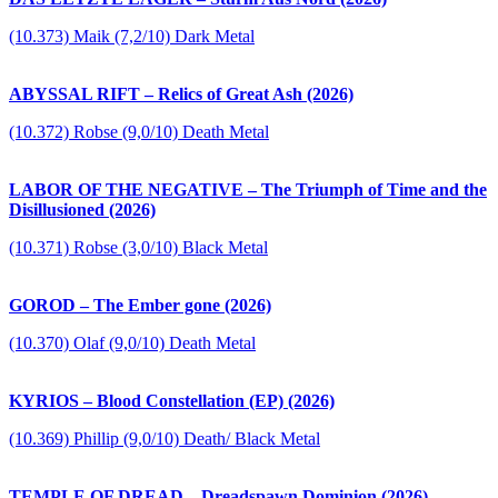
(10.373) Maik (7,2/10) Dark Metal
ABYSSAL RIFT – Relics of Great Ash (2026)
(10.372) Robse (9,0/10) Death Metal
LABOR OF THE NEGATIVE – The Triumph of Time and the
Disillusioned (2026)
(10.371) Robse (3,0/10) Black Metal
GOROD – The Ember gone (2026)
(10.370) Olaf (9,0/10) Death Metal
KYRIOS – Blood Constellation (EP) (2026)
(10.369) Phillip (9,0/10) Death/ Black Metal
TEMPLE OF DREAD – Dreadspawn Dominion (2026)