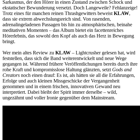
Sarkasmus, der den Hörer in einen Zustand zwischen Schock und
ekstatischer Bewunderung versetzt. Doch Langeweile? Fehlanzeige!
Trotz eines für manchen reinen Thrashgewitters beweist
KLAW
,
dass sie extrem abwechslungsreich sind. Von rasenden,
adrenalingeladenen Passagen bis hin zu atmosphärischen, beinahe
meditativen Momenten – das Album bietet ein facettenreiches
Hörerlebnis, das sowohl den Kopf als auch das Herz in Bewegung
bringt.
Wer mein altes Review zu
KLAW
– Lightcrusher gelesen hat, wird
feststellen, dass sich die Band weiterentwickelt und neue Wege
gegangen ist. Während frühere Veröffentlichungen bereits durch ihre
rohe Kraft und kompromisslose Haltung glänzten, setzt
Gods and
Creators
noch einen drauf: Es ist, als hätten sie all die Erfahrungen,
Erfolge und auch kleinen Missgeschicke der Vergangenheit
genommen und in einem frischen, innovativen Gewand neu
interpretiert. Dabei bleibt der Spirit immer derselbe – wild,
ungezähmt und voller Ironie gegenüber dem Mainstream.