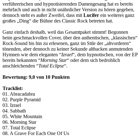
verführerischen und hypnotisierenden Damengesang hat es bereits
mehrfach und auch in nicht unähnlicher Version zu hören gegeben,
dennoch steht es außer Zweifel, dass mit
Lucifer
ein weiteres ganz
großes „Ding“ die Bühne des Classic Rock betreten hat.
Ganz einfach deshalb, weil das Gesamtpaket stimmt! Begonnen
beim geschmackvollen Cover, über den authentischen, „klassischen“
Rock-Sound bis hin zu erlesenen, ganz im Stile der „altvorderen“
tönenden, aber dennoch zu keiner Sekunde altbacken anmutenden
Hymnen wie dem eleganten “
Izrael
“, dem hypnotischen, von der EP
bereits bekannten “
Morning Star
“ oder dem sich bedrohlich
anschleichenden “
Total Eclipse
“.
Bewertung:
9,0 von 10 Punkten
Tracklist:
01. Abracadabra
02. Purple Pyramid
03. Izrael
04. Sabbath
05. White Mountain
06. Morning Star
07. Total Eclipse
08. A Grave For Each One Of Us