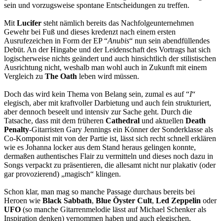
sein und vorzugsweise spontane Entscheidungen zu treffen.
Mit
Lucifer
steht nämlich bereits das Nachfolgeunternehmen
Gewehr bei Fuß und dieses kredenzt nach einem ersten
Ausrufezeichen in Form der EP “
Anubis
“ nun sein abendfüllendes
Debüt. An der Hingabe und der Leidenschaft des Vortrags hat sich
logischerweise nichts geändert und auch hinsichtlich der stilistischen
Ausrichtung nicht, weshalb man wohl auch in Zukunft mit einem
Vergleich zu
The Oath
leben wird müssen.
Doch das wird kein Thema von Belang sein, zumal es auf “
I
“
elegisch, aber mit kraftvoller Darbietung und auch fein strukturiert,
aber dennoch beseelt und intensiv zur Sache geht. Durch die
Tatsache, dass mit dem früheren
Cathedral
und aktuellen
Death
Penalty
-Gitarristen Gary Jennings ein Könner der Sonderklasse als
Co-Komponist mit von der Partie ist, lässt sich recht schnell erklären
wie es Johanna locker aus dem Stand heraus gelingen konnte,
dermaßen authentisches Flair zu vermitteln und dieses noch dazu in
Songs verpackt zu präsentieren, die allesamt nicht nur plakativ (oder
gar provozierend) „magisch“ klingen.
Schon klar, man mag so manche Passage durchaus bereits bei
Heroen wie
Black Sabbath
,
Blue Öyster Cult
,
Led Zeppelin
oder
UFO
(so manche Gitarrenmelodie lässt auf Michael Schenker als
Inspiration denken) vernommen haben und auch elegischen,