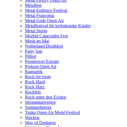
Metal Frenzy Open Air
Metalfest
Metal Embrace Festival
Metal Franconia
Metal Gods Open Air
Metalfestival für krebskranke Kinder
Metal Storm
Morbid Catacombs Fest
Mosh im Mai
Netherland Deathfest
Party San
Pitfest
Progpower Europe
Protzen Open Air
Ragnarök
Rock for roots
Rock Hard
Rock Harz
Rockfels
Rock unter den Eichen
Stromgitarrenfest
Summerbreeze
Tuska Open Air Metal Festival
Wacken
Way of Darkness