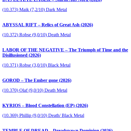
(10.373) Maik (7,2/10) Dark Metal
ABYSSAL RIFT – Relics of Great Ash (2026)
(10.372) Robse (9,0/10) Death Metal
LABOR OF THE NEGATIVE – The Triumph of Time and the
Disillusioned (2026)
(10.371) Robse (3,0/10) Black Metal
GOROD – The Ember gone (2026)
(10.370) Olaf (9,0/10) Death Metal
KYRIOS – Blood Constellation (EP) (2026)
(10.369) Phillip (9,0/10) Death/ Black Metal
TEMPLE OF DREAD – Dreadspawn Dominion (2026)