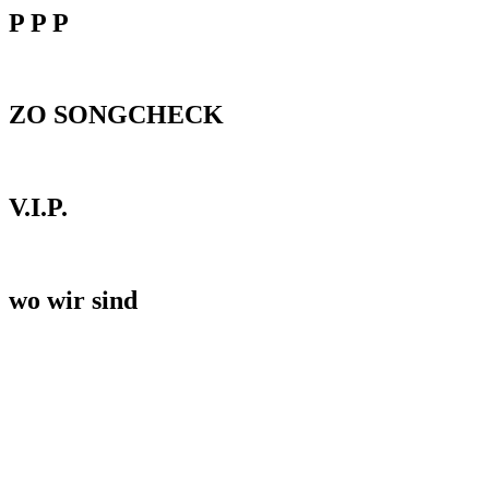
P P P
ZO SONGCHECK
V.I.P.
wo wir sind