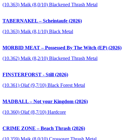
(10.363) Maik (8,0/10) Blackened Thrash Metal
TABERNAKEL – Scheintaufe (2026)
(10.363) Maik (8,1/10) Black Metal
MORBID MEAT – Possessed By The Witch (EP) (2026)
(10.362) Maik (8,2/10) Blackened Thrash Metal
FINSTERFORST - Still (2026)
(10.361) Olaf (9,7/10) Black Forest Metal
MADBALL – Not your Kingdom (2026)
(10.360) Olaf (8,7/10) Hardcore
CRIME ZONE – Beach Thrash (2026)
(10.359) Maik (8,0/10) Crossover Thrash Metal