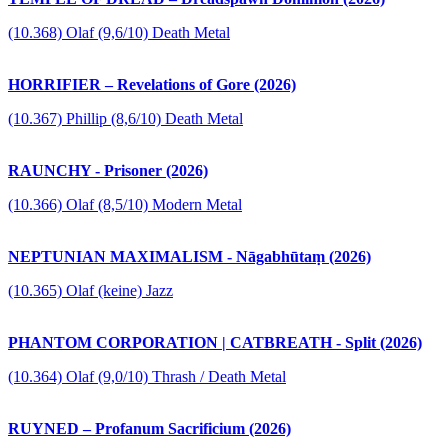
(10.368) Olaf (9,6/10) Death Metal
HORRIFIER – Revelations of Gore (2026)
(10.367) Phillip (8,6/10) Death Metal
RAUNCHY - Prisoner (2026)
(10.366) Olaf (8,5/10) Modern Metal
NEPTUNIAN MAXIMALISM - Nāgabhūtaṃ (2026)
(10.365) Olaf (keine) Jazz
PHANTOM CORPORATION | CATBREATH - Split (2026)
(10.364) Olaf (9,0/10) Thrash / Death Metal
RUYNED – Profanum Sacrificium (2026)