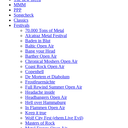
MMM
PPP
Songcheck
Classics
Festivals
70.000 Tons of Metal
Alcatraz Metal Festival
Baden in Blut
Baltic Open Air
Bang your Head
Barther Open Air
Chronical Moshers Open Air
Coast Rock Open Air
Copenhell
De Mortem et Diabolum
Frostfeuernächte
Full Rewind Summer Open Air
Headache inside
Headbangers Open Air
Hell over Hammaburg
In Flammen Open Air
Keep it true
Wolf City Fest (ehem.Live Evil)
Masters of Rock