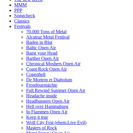
MMM
PPP
Songcheck
Classics
Festivals
70.000 Tons of Metal
Alcatraz Metal Festival
Baden in Blut
Baltic Open Air
Bang your Head
Barther Open Air
Chronical Moshers Open Air
Coast Rock Open Air
Copenhell
De Mortem et Diabolum
Frostfeuernächte
Full Rewind Summer Open Air
Headache inside
Headbangers Open Air
Hell over Hammaburg
In Flammen Open Air
Keep it true
Wolf City Fest (ehem.Live Evil)
Masters of Rock