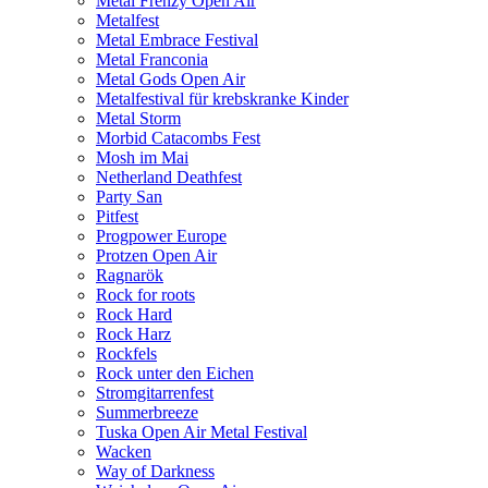
Metal Frenzy Open Air
Metalfest
Metal Embrace Festival
Metal Franconia
Metal Gods Open Air
Metalfestival für krebskranke Kinder
Metal Storm
Morbid Catacombs Fest
Mosh im Mai
Netherland Deathfest
Party San
Pitfest
Progpower Europe
Protzen Open Air
Ragnarök
Rock for roots
Rock Hard
Rock Harz
Rockfels
Rock unter den Eichen
Stromgitarrenfest
Summerbreeze
Tuska Open Air Metal Festival
Wacken
Way of Darkness