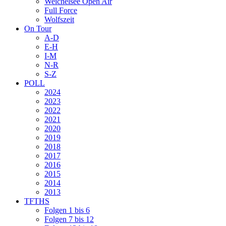
Weichelsee Open Air
Full Force
Wolfszeit
On Tour
A-D
E-H
I-M
N-R
S-Z
POLL
2024
2023
2022
2021
2020
2019
2018
2017
2016
2015
2014
2013
TFTHS
Folgen 1 bis 6
Folgen 7 bis 12