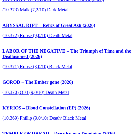
(10.373) Maik (7,2/10) Dark Metal
ABYSSAL RIFT – Relics of Great Ash (2026)
(10.372) Robse (9,0/10) Death Metal
LABOR OF THE NEGATIVE – The Triumph of Time and the
Disillusioned (2026)
(10.371) Robse (3,0/10) Black Metal
GOROD – The Ember gone (2026)
(10.370) Olaf (9,0/10) Death Metal
KYRIOS – Blood Constellation (EP) (2026)
(10.369) Phillip (9,0/10) Death/ Black Metal
TEMPLE OF DREAD – Dreadspawn Dominion (2026)