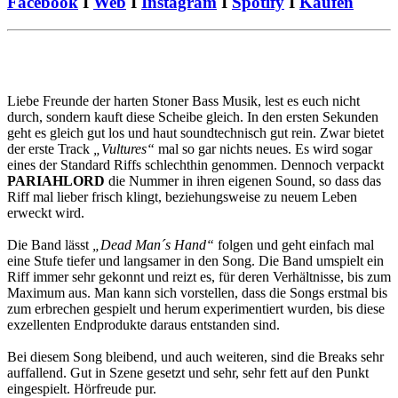
Facebook
I
Web
I
Instagram
I
Spotify
I
Kaufen
Liebe Freunde der harten Stoner Bass Musik, lest es euch nicht
durch, sondern kauft diese Scheibe gleich. In den ersten Sekunden
geht es gleich gut los und haut soundtechnisch gut rein. Zwar bietet
der erste Track
„Vultures“
mal so gar nichts neues. Es wird sogar
eines der Standard Riffs schlechthin genommen. Dennoch verpackt
PARIAHLORD
die Nummer in ihren eigenen Sound, so dass das
Riff mal lieber frisch klingt, beziehungsweise zu neuem Leben
erweckt wird.
Die Band lässt
„Dead Man´s Hand“
folgen und geht einfach mal
eine Stufe tiefer und langsamer in den Song. Die Band umspielt ein
Riff immer sehr gekonnt und reizt es, für deren Verhältnisse, bis zum
Maximum aus. Man kann sich vorstellen, dass die Songs erstmal bis
zum erbrechen gespielt und herum experimentiert wurden, bis diese
exzellenten Endprodukte daraus entstanden sind.
Bei diesem Song bleibend, und auch weiteren, sind die Breaks sehr
auffallend. Gut in Szene gesetzt und sehr, sehr fett auf den Punkt
eingespielt. Hörfreude pur.