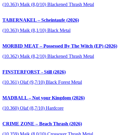
(10.363) Maik (8,0/10) Blackened Thrash Metal
TABERNAKEL – Scheintaufe (2026)
(10.363) Maik (8,1/10) Black Metal
MORBID MEAT – Possessed By The Witch (EP) (2026)
(10.362) Maik (8,2/10) Blackened Thrash Metal
FINSTERFORST - Still (2026)
(10.361) Olaf (9,7/10) Black Forest Metal
MADBALL – Not your Kingdom (2026)
(10.360) Olaf (8,7/10) Hardcore
CRIME ZONE – Beach Thrash (2026)
(10.359) Maik (8,0/10) Crossover Thrash Metal