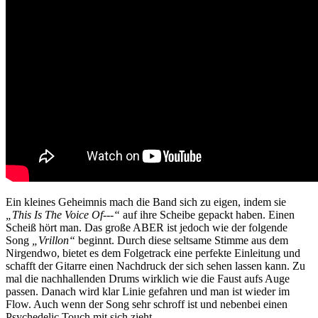
Ein kleines Geheimnis mach die Band sich zu eigen, indem sie
„This Is The Voice Of---“
auf ihre Scheibe gepackt haben. Einen
Scheiß hört man. Das große ABER ist jedoch wie der folgende
Song
„Vrillon“
beginnt. Durch diese seltsame Stimme aus dem
Nirgendwo, bietet es dem Folgetrack eine perfekte Einleitung und
schafft der Gitarre einen Nachdruck der sich sehen lassen kann. Zu
mal die nachhallenden Drums wirklich wie die Faust aufs Auge
passen. Danach wird klar Linie gefahren und man ist wieder im
Flow. Auch wenn der Song sehr schroff ist und nebenbei einen
Psychedelic Touch mit sich zieht.