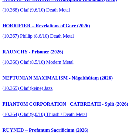
(10.368) Olaf (9,6/10) Death Metal
HORRIFIER – Revelations of Gore (2026)
(10.367) Phillip (8,6/10) Death Metal
RAUNCHY - Prisoner (2026)
(10.366) Olaf (8,5/10) Modern Metal
NEPTUNIAN MAXIMALISM - Nāgabhūtaṃ (2026)
(10.365) Olaf (keine) Jazz
PHANTOM CORPORATION | CATBREATH - Split (2026)
(10.364) Olaf (9,0/10) Thrash / Death Metal
RUYNED – Profanum Sacrificium (2026)