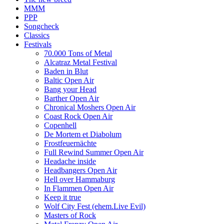
MMM
PPP
Songcheck
Classics
Festivals
70.000 Tons of Metal
Alcatraz Metal Festival
Baden in Blut
Baltic Open Air
Bang your Head
Barther Open Air
Chronical Moshers Open Air
Coast Rock Open Air
Copenhell
De Mortem et Diabolum
Frostfeuernächte
Full Rewind Summer Open Air
Headache inside
Headbangers Open Air
Hell over Hammaburg
In Flammen Open Air
Keep it true
Wolf City Fest (ehem.Live Evil)
Masters of Rock