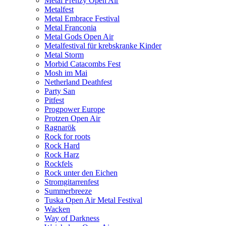
Metal Frenzy Open Air
Metalfest
Metal Embrace Festival
Metal Franconia
Metal Gods Open Air
Metalfestival für krebskranke Kinder
Metal Storm
Morbid Catacombs Fest
Mosh im Mai
Netherland Deathfest
Party San
Pitfest
Progpower Europe
Protzen Open Air
Ragnarök
Rock for roots
Rock Hard
Rock Harz
Rockfels
Rock unter den Eichen
Stromgitarrenfest
Summerbreeze
Tuska Open Air Metal Festival
Wacken
Way of Darkness