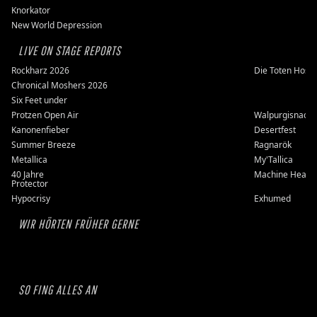
Knorkator
New World Depression
LIVE ON STAGE REPORTS
Rockharz 2026
Die Toten Hose
Chronical Moshers 2026
Six Feet under
Protzen Open Air
Walpurgisnacht
Kanonenfieber
Desertfest
Summer Breeze
Ragnarök
Metallica
My'Tallica
40 Jahre
Machine Head
Protector
Hypocrisy
Exhumed
WIR HÖRTEN FRÜHER GERNE
SO FING ALLES AN