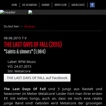
HOME
DIE REDAKTION
KONTAKT
IMPRESSUM
DATENSCHUTZ
Du bist hier:
Reviews
08.08.2015
T-V
THE LAST DAYS OF FALL (2015)
"Saints & sinners" (1.984)
Label: RPM Music
VÖ: 24.07.2015
Stil: Metalcore
THE LAST DAYS OF FALL auf Facebook
The Last Days Of Fall
sind 5 Jungs aus Rastatt und
Newcomer im Metier Metalcore! Leider hört man ihrer ersten
EP, mit sieben Songs, auch an, dass sie noch eine relativ
junge Band sind! Geboten wird Metalcore der groovigen