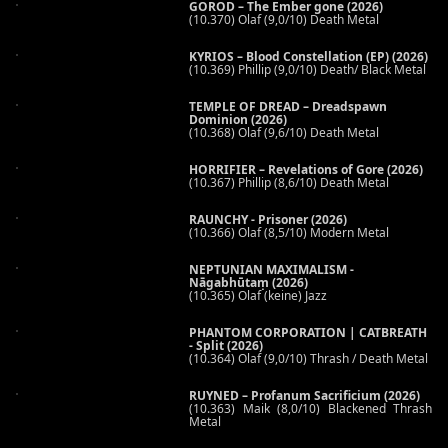
GOROD – The Ember gone (2026)
(10.370) Olaf (9,0/10) Death Metal
KYRIOS – Blood Constellation (EP) (2026)
(10.369) Phillip (9,0/10) Death/ Black Metal
TEMPLE OF DREAD – Dreadspawn
Dominion (2026)
(10.368) Olaf (9,6/10) Death Metal
HORRIFIER – Revelations of Gore (2026)
(10.367) Phillip (8,6/10) Death Metal
RAUNCHY - Prisoner (2026)
(10.366) Olaf (8,5/10) Modern Metal
NEPTUNIAN MAXIMALISM -
Nāgabhūtaṃ (2026)
(10.365) Olaf (keine) Jazz
PHANTOM CORPORATION | CATBREATH
- Split (2026)
(10.364) Olaf (9,0/10) Thrash / Death Metal
RUYNED – Profanum Sacrificium (2026)
(10.363) Maik (8,0/10) Blackened Thrash
Metal