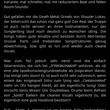
Variante, mal schneller, mal mit reduziertem Beat und fetten
Boom-Sounds!
Gut gefallen mir die Death Metal Growls von Shouter Lukas,
der beherrscht das schon mal ganz gut! Der Rest der Truppe
ist auch recht versiert an ihren Instrumenten, nur das
Songwriting lässt noch deutlich zu wünschen übrig. Die
Songs haben gute Ansätze und besitzen durch Mid-tempo
Groove Parts und treibenden Songstrukturen genug
Abwechslung, bzw. gibt es hin und wieder auch cleane
Vocals.
Was zum Teil jedoch sehr nervt sind die einfach
Gitarrenlicks, die sich bei „
IFYMOAUHAAHP
“ anhören, als ob
eine alte Spielkonsolengrundmelodie als Inspiration diente.
Das klingt sehr dünn! Es ist auch nicht sehr ruhmreich, wenn
einem das eingespielt Intro zum Song von „
Contaminated
“
mehr im Ohr hängen bleibt, als der eigentliche Song! Oder
Vorsicht beim Mixen! Die Doublebass Drums beim Refrain
von „
Saints
“ ballern die cleanen Vocals regelrecht zu, die
eigentlich eine gute Hookline besitzen?!
Puh, „
Saints & Sinners
“ ist im besten Falle Verbandsliga