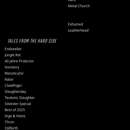
Metal Church
Exhumed
Leatherhead
TALES FROM THE HARD SIDE
Endseeker
Jungle Rot
40 Jahre Protector
Vomitory
Messticator
Nalar
Clawfinger
Slaughterday
Teutonic Slaughter
Silvester Special
Best of 2025
Inge & Heinz
Thron
Stillbirth