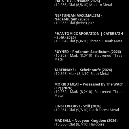
RAUNCHY - Prisoner (2026)
(10.366) Olaf (8,5/10) Modern Metal
NEPTUNIAN MAXIMALISM -
Nāgabhūtaṃ (2026)
(10.365) Olaf (keine) Jazz
PHANTOM CORPORATION | CATBREATH
- Split (2026)
(10.364) Olaf (9,0/10) Thrash / Death Metal
RUYNED – Profanum Sacrificium (2026)
(10.363) Maik (8,0/10) Blackened Thrash
Metal
TABERNAKEL – Scheintaufe (2026)
(10.363) Maik (8,1/10) Black Metal
MORBID MEAT – Possessed By The Witch
(EP) (2026)
(10.362) Maik (8,2/10) Blackened Thrash
Metal
FINSTERFORST - Still (2026)
(10.361) Olaf (9,7/10) Black Forest Metal
MADBALL – Not your Kingdom (2026)
(10.360) Olaf (8,7/10) Hardcore