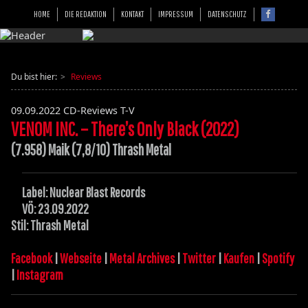
HOME
DIE REDAKTION
KONTAKT
IMPRESSUM
DATENSCHUTZ
Du bist hier:
Reviews
09.09.2022
CD-Reviews T-V
VENOM INC. – There’s Only Black (2022)
(7.958) Maik (7,8/10) Thrash Metal
Label: Nuclear Blast Records
VÖ: 23.09.2022
Stil: Thrash Metal
Facebook
|
Webseite
|
Metal Archives
|
Twitter
|
Kaufen
|
Spotify
|
Instagram