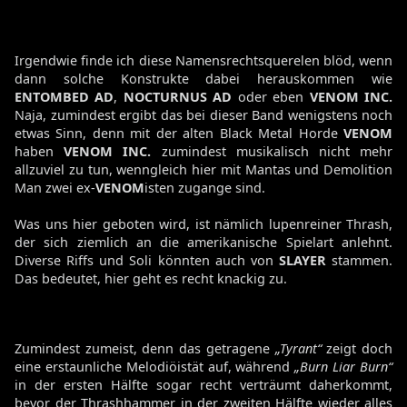
Irgendwie finde ich diese Namensrechtsquerelen blöd, wenn
dann solche Konstrukte dabei herauskommen wie
ENTOMBED AD
,
NOCTURNUS AD
oder eben
VENOM INC.
Naja, zumindest ergibt das bei dieser Band wenigstens noch
etwas Sinn, denn mit der alten Black Metal Horde
VENOM
haben
VENOM INC.
zumindest musikalisch nicht mehr
allzuviel zu tun, wenngleich hier mit Mantas und Demolition
Man zwei ex-
VENOM
isten zugange sind.
Was uns hier geboten wird, ist nämlich lupenreiner Thrash,
der sich ziemlich an die amerikanische Spielart anlehnt.
Diverse Riffs und Soli könnten auch von
SLAYER
stammen.
Das bedeutet, hier geht es recht knackig zu.
Zumindest zumeist, denn das getragene
„Tyrant“
zeigt doch
eine erstaunliche Melodiöistät auf, während
„Burn Liar Burn“
in der ersten Hälfte sogar recht verträumt daherkommt,
bevor der Thrashhammer in der zweiten Hälfte wieder alles