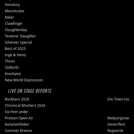
Vomitory
Messticator
Nalar
Clawfinger
Slaughterday
Teutonic Slaughter
Silvester Special
Best of 2025
Inge & Heinz
Thron
Stillbirth
Knorkator
New World Depression
LIVE ON STAGE REPORTS
Rockharz 2026
Die Toten Hose
Chronical Moshers 2026
Six Feet under
Protzen Open Air
Walpurgisnacht
Kanonenfieber
Desertfest
Summer Breeze
Ragnarök