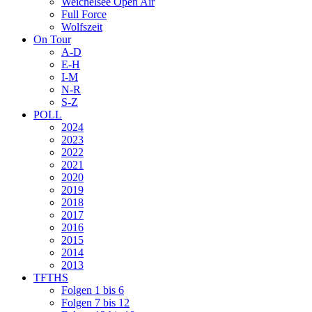
Weichelsee Open Air
Full Force
Wolfszeit
On Tour
A-D
E-H
I-M
N-R
S-Z
POLL
2024
2023
2022
2021
2020
2019
2018
2017
2016
2015
2014
2013
TFTHS
Folgen 1 bis 6
Folgen 7 bis 12