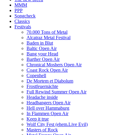
MMM
PPP
Songcheck
Classics
Festivals
70.000 Tons of Metal
Alcatraz Metal Festival
Baden in Blut
Baltic Open Air
Bang your Head
Barther Open Air
Chronical Moshers Open Air
Coast Rock Open Air
Copenhell
De Mortem et Diabolum
Frostfeuernächte
Full Rewind Summer Open Air
Headache inside
Headbangers Open Air
Hell over Hammaburg
In Flammen Open Air
Keep it true
Wolf City Fest (ehem.Live Evil)
Masters of Rock