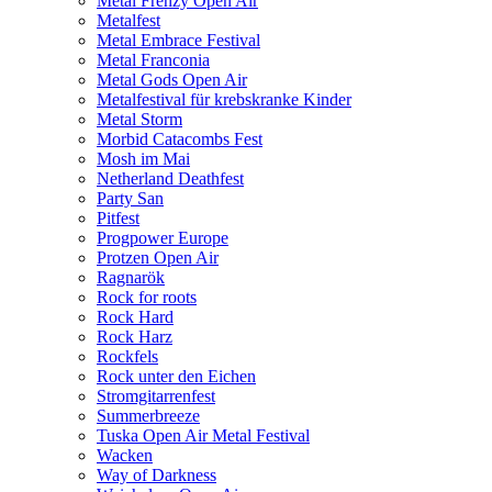
Metal Frenzy Open Air
Metalfest
Metal Embrace Festival
Metal Franconia
Metal Gods Open Air
Metalfestival für krebskranke Kinder
Metal Storm
Morbid Catacombs Fest
Mosh im Mai
Netherland Deathfest
Party San
Pitfest
Progpower Europe
Protzen Open Air
Ragnarök
Rock for roots
Rock Hard
Rock Harz
Rockfels
Rock unter den Eichen
Stromgitarrenfest
Summerbreeze
Tuska Open Air Metal Festival
Wacken
Way of Darkness