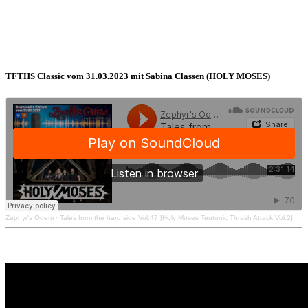
TFTHS Classic vom 31.03.2023 mit Sabina Classen (HOLY MOSES)
Zephyr's Odem
·
Tales from the hard side Vol.47 [Holy Moses Teutonic Thrash Attack Vol.2]