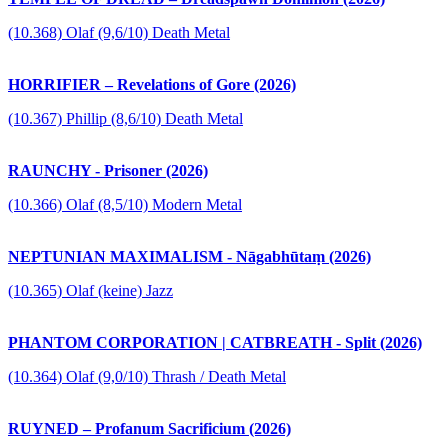
(10.368) Olaf (9,6/10) Death Metal
HORRIFIER – Revelations of Gore (2026)
(10.367) Phillip (8,6/10) Death Metal
RAUNCHY - Prisoner (2026)
(10.366) Olaf (8,5/10) Modern Metal
NEPTUNIAN MAXIMALISM - Nāgabhūtaṃ (2026)
(10.365) Olaf (keine) Jazz
PHANTOM CORPORATION | CATBREATH - Split (2026)
(10.364) Olaf (9,0/10) Thrash / Death Metal
RUYNED – Profanum Sacrificium (2026)