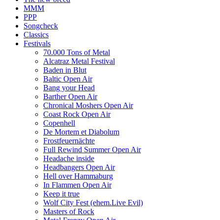
MMM
PPP
Songcheck
Classics
Festivals
70.000 Tons of Metal
Alcatraz Metal Festival
Baden in Blut
Baltic Open Air
Bang your Head
Barther Open Air
Chronical Moshers Open Air
Coast Rock Open Air
Copenhell
De Mortem et Diabolum
Frostfeuernächte
Full Rewind Summer Open Air
Headache inside
Headbangers Open Air
Hell over Hammaburg
In Flammen Open Air
Keep it true
Wolf City Fest (ehem.Live Evil)
Masters of Rock