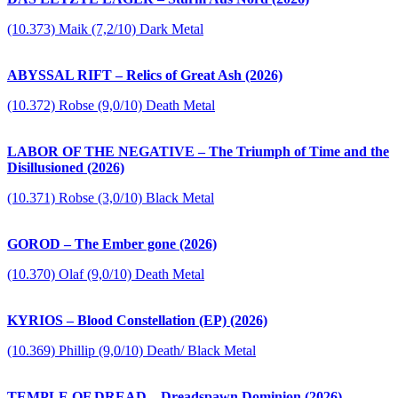
(10.373) Maik (7,2/10) Dark Metal
ABYSSAL RIFT – Relics of Great Ash (2026)
(10.372) Robse (9,0/10) Death Metal
LABOR OF THE NEGATIVE – The Triumph of Time and the
Disillusioned (2026)
(10.371) Robse (3,0/10) Black Metal
GOROD – The Ember gone (2026)
(10.370) Olaf (9,0/10) Death Metal
KYRIOS – Blood Constellation (EP) (2026)
(10.369) Phillip (9,0/10) Death/ Black Metal
TEMPLE OF DREAD – Dreadspawn Dominion (2026)