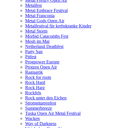
Metal Frenzy Open Air
Metalfest
Metal Embrace Festival
Metal Franconia
Metal Gods Open Air
Metalfestival für krebskranke Kinder
Metal Storm
Morbid Catacombs Fest
Mosh im Mai
Netherland Deathfest
Party San
Pitfest
Progpower Europe
Protzen Open Air
Ragnarök
Rock for roots
Rock Hard
Rock Harz
Rockfels
Rock unter den Eichen
Stromgitarrenfest
Summerbreeze
Tuska Open Air Metal Festival
Wacken
Way of Darkness