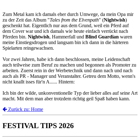
Zum Metal kam ich damals eher durch Umwege, da mein Opa mir
zu der Zeit das Album "
Tales from the Elvenpath
" (
Nightwish
)
geschenkt hat. Eigentlich nur aus dem Grund, weil ein Pferd auf
dem Cover war und ich damals wie heute einfach verrückt nach
Pferden bin.
Nightwish
, Hammerfall und
Blind Guardian
waren
meine Einstiegsdrogen und langsam bin ich dann in die härteren
Spielarten reingewachsen.
Vor zwei Jahren, habe ich dann beschlossen, meine Leidenschaft
auch teilweise zum Beruf zu machen und begonnen als Promoter zu
arbeiten. Zuerst rein in der Werbetechnik und dann nach und nach
auch als PR - Manager und Veranstalter. Getreu dem Motto, wenn's
nicht knallt isses für'n A...... Hintern:
Ich bin der wilde, unkonventionelle Typ der lieber alles auf seine Art
macht. Mit dem man aber trotzdem richtig geil Spaß haben kann.
Zurück zu: Home
FESTIVAL TIPS 2026