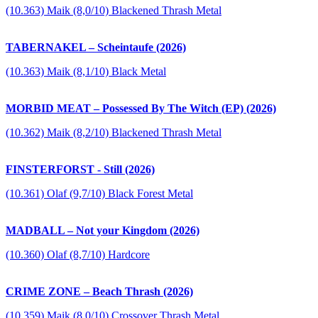
(10.363) Maik (8,0/10) Blackened Thrash Metal
TABERNAKEL – Scheintaufe (2026)
(10.363) Maik (8,1/10) Black Metal
MORBID MEAT – Possessed By The Witch (EP) (2026)
(10.362) Maik (8,2/10) Blackened Thrash Metal
FINSTERFORST - Still (2026)
(10.361) Olaf (9,7/10) Black Forest Metal
MADBALL – Not your Kingdom (2026)
(10.360) Olaf (8,7/10) Hardcore
CRIME ZONE – Beach Thrash (2026)
(10.359) Maik (8,0/10) Crossover Thrash Metal