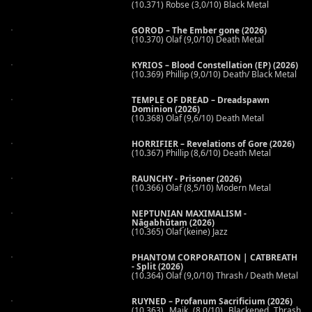
(10.371) Robse (3,0/10) Black Metal
GOROD – The Ember gone (2026)
(10.370) Olaf (9,0/10) Death Metal
KYRIOS – Blood Constellation (EP) (2026)
(10.369) Phillip (9,0/10) Death/ Black Metal
TEMPLE OF DREAD – Dreadspawn
Dominion (2026)
(10.368) Olaf (9,6/10) Death Metal
HORRIFIER – Revelations of Gore (2026)
(10.367) Phillip (8,6/10) Death Metal
RAUNCHY - Prisoner (2026)
(10.366) Olaf (8,5/10) Modern Metal
NEPTUNIAN MAXIMALISM -
Nāgabhūtaṃ (2026)
(10.365) Olaf (keine) Jazz
PHANTOM CORPORATION | CATBREATH
- Split (2026)
(10.364) Olaf (9,0/10) Thrash / Death Metal
RUYNED – Profanum Sacrificium (2026)
(10.363) Maik (8,0/10) Blackened Thrash