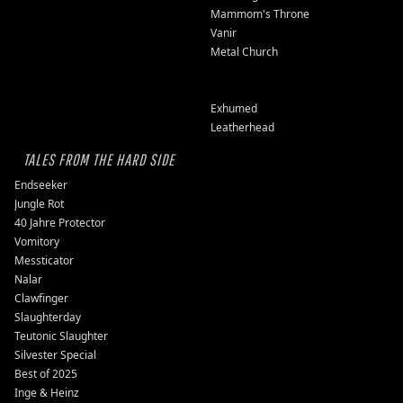
Mammom's Throne
Vanir
Metal Church
Exhumed
Leatherhead
TALES FROM THE HARD SIDE
Endseeker
Jungle Rot
40 Jahre Protector
Vomitory
Messticator
Nalar
Clawfinger
Slaughterday
Teutonic Slaughter
Silvester Special
Best of 2025
Inge & Heinz