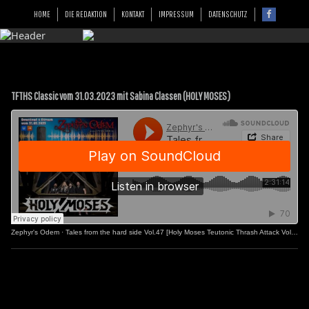
HOME
DIE REDAKTION
KONTAKT
IMPRESSUM
DATENSCHUTZ
TFTHS Classic vom 31.03.2023 mit Sabina Classen (HOLY MOSES)
Zephyr's Odem
·
Tales from the hard side Vol.47 [Holy Moses Teutonic Thrash Attack Vol.2]