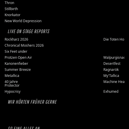
Thron
Stillbirth
Knorkator
New World Depression
LIVE ON STAGE REPORTS
Rockharz 2026
Die Toten Hose
Chronical Moshers 2026
Six Feet under
Protzen Open Air
Walpurgisnacht
Kanonenfieber
Desertfest
Summer Breeze
Ragnarök
Metallica
My'Tallica
40 Jahre
Machine Head
Protector
Hypocrisy
Exhumed
WIR HÖRTEN FRÜHER GERNE
SO FING ALLES AN