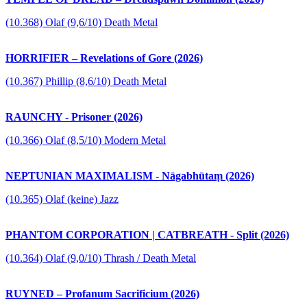
(10.368) Olaf (9,6/10) Death Metal
HORRIFIER – Revelations of Gore (2026)
(10.367) Phillip (8,6/10) Death Metal
RAUNCHY - Prisoner (2026)
(10.366) Olaf (8,5/10) Modern Metal
NEPTUNIAN MAXIMALISM - Nāgabhūtaṃ (2026)
(10.365) Olaf (keine) Jazz
PHANTOM CORPORATION | CATBREATH - Split (2026)
(10.364) Olaf (9,0/10) Thrash / Death Metal
RUYNED – Profanum Sacrificium (2026)