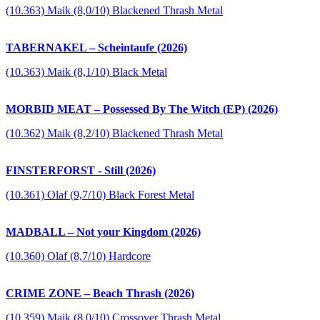
(10.363) Maik (8,0/10) Blackened Thrash Metal
TABERNAKEL – Scheintaufe (2026)
(10.363) Maik (8,1/10) Black Metal
MORBID MEAT – Possessed By The Witch (EP) (2026)
(10.362) Maik (8,2/10) Blackened Thrash Metal
FINSTERFORST - Still (2026)
(10.361) Olaf (9,7/10) Black Forest Metal
MADBALL – Not your Kingdom (2026)
(10.360) Olaf (8,7/10) Hardcore
CRIME ZONE – Beach Thrash (2026)
(10.359) Maik (8,0/10) Crossover Thrash Metal