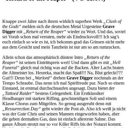
Knappe zwei Jahre nach ihrem wirklich superben Werk
„Clash of
the Gods“
melden sich die deutschen Metal Urgesteine
Grave
Digger
mit
„Return of the Reaper“
wieder zu Wort. Und das, soviel
sei Vorab schon mal verraten, mehr als Eindrucksvoll!!! Ich sag’s
euch einfach so wie es ist, ich bekomm grad das Grinsen nicht mehr
aus dem Gesicht und mein Tanzbein ist nur am so am rumzucken.
Allein schon das atmosphärisch düstere Intro
„Return of the
Reaper“
ist seinen Eintrittspreis wert! Und dann gibt es mit
„Hell
Funeral“
gleich mal richtig was auf die Backen. Alter Lachs braten
die Altmeister los. Heureka, macht das Spaß!!! Na, Blut geleckt???
Gut!!! Denn bei
„Warlord“
drehen
Grave Digger
nochmals an der
Tempo Schraube. Das nenn ich mal Spielfreude pur. Nach so einem
Einstand, ist erstmal durchschnaufen angesagt. Dazu bietet der
„Tattoed Raider“
bestens Gelegenheit. Ein Erstklassiker
Headbanger mit starken Riffing, geschmeidigen Soli und einem
Klasse Chorus zum Mitgrölen. So genug ausgeruht denn mit
„Ressurrection Day“
geht wieder die Post ab. Also ich weiß ja nicht
was der Gute Chris und seinen Mannen eingeworfen haben, aber
die geben dermaßen Gas, dass ist einfach allererste Sahne. Das
ganze Album strotzt nur so vor Killer Riffs bis der Notarzt kommt.