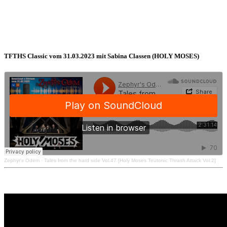
TFTHS Classic vom 31.03.2023 mit Sabina Classen (HOLY MOSES)
Zephyr's Odem
·
Tales from the hard side Vol.47 [Holy Moses Teutonic Thrash Attack Vol.2]