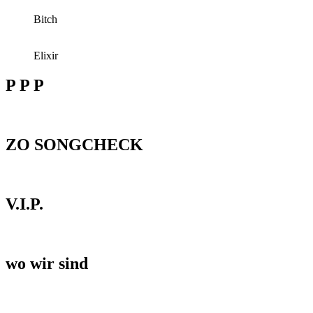
Bitch
Elixir
P P P
ZO SONGCHECK
V.I.P.
wo wir sind