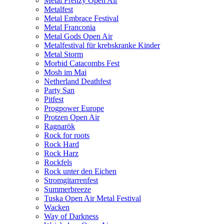
Metal Frenzy Open Air
Metalfest
Metal Embrace Festival
Metal Franconia
Metal Gods Open Air
Metalfestival für krebskranke Kinder
Metal Storm
Morbid Catacombs Fest
Mosh im Mai
Netherland Deathfest
Party San
Pitfest
Progpower Europe
Protzen Open Air
Ragnarök
Rock for roots
Rock Hard
Rock Harz
Rockfels
Rock unter den Eichen
Stromgitarrenfest
Summerbreeze
Tuska Open Air Metal Festival
Wacken
Way of Darkness