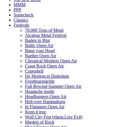
MMM
PPP
Songcheck
Classics
Festivals
70.000 Tons of Metal
Alcatraz Metal Festival
Baden in Blut
Baltic Open Air
Bang your Head
Barther Open Air
Chronical Moshers Open Air
Coast Rock Open Air
Copenhell
De Mortem et Diabolum
Frostfeuernächte
Full Rewind Summer Open Air
Headache inside
Headbangers Open Air
Hell over Hammaburg
In Flammen Open Air
Keep it true
Wolf City Fest (ehem.Live Evil)
Masters of Rock