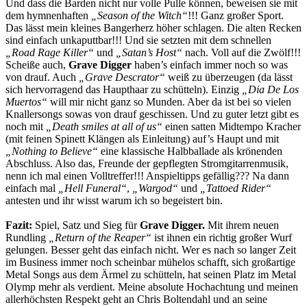
Und dass die Barden nicht nur volle Pulle können, beweisen sie mit
dem hymnenhaften
„Season of the Witch“
!!! Ganz großer Sport.
Das lässt mein kleines Bangerherz höher schlagen. Die alten Recken
sind einfach unkaputtbar!!! Und sie setzten mit dem schnellen
„Road Rage Killer“
und
„Satan’s Host“
nach. Voll auf die Zwölf!!!
Scheiße auch,
Grave Digger
haben’s einfach immer noch so was
von drauf. Auch
„Grave Descrator“
weiß zu überzeugen (da lässt
sich hervorragend das Haupthaar zu schütteln). Einzig
„Dia De Los
Muertos“
will mir nicht ganz so Munden. Aber da ist bei so vielen
Knallersongs sowas von drauf geschissen. Und zu guter letzt gibt es
noch mit
„Death smiles at all of us“
einen satten Midtempo Kracher
(mit feinen Spinett Klängen als Einleitung) auf’s Haupt und mit
„Nothing to Believe“
eine klassische Halbballade als krönenden
Abschluss. Also das, Freunde der gepflegten Stromgitarrenmusik,
nenn ich mal einen Volltreffer!!! Anspieltipps gefällig??? Na dann
einfach mal
„Hell Funeral“
,
„Wargod“
und
„Tattoed Rider“
antesten und ihr wisst warum ich so begeistert bin.
Fazit:
Spiel, Satz und Sieg für
Grave Digger.
Mit ihrem neuen
Rundling
„Return of the Reaper“
ist ihnen ein richtig großer Wurf
gelungen. Besser geht das einfach nicht. Wer es nach so langer Zeit
im Business immer noch scheinbar mühelos schafft, sich großartige
Metal Songs aus dem Ärmel zu schütteln, hat seinen Platz im Metal
Olymp mehr als verdient. Meine absolute Hochachtung und meinen
allerhöchsten Respekt geht an Chris Boltendahl und an seine