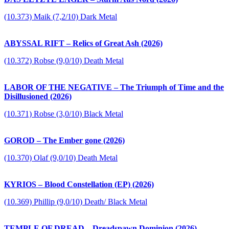
(10.373) Maik (7,2/10) Dark Metal
ABYSSAL RIFT – Relics of Great Ash (2026)
(10.372) Robse (9,0/10) Death Metal
LABOR OF THE NEGATIVE – The Triumph of Time and the
Disillusioned (2026)
(10.371) Robse (3,0/10) Black Metal
GOROD – The Ember gone (2026)
(10.370) Olaf (9,0/10) Death Metal
KYRIOS – Blood Constellation (EP) (2026)
(10.369) Phillip (9,0/10) Death/ Black Metal
TEMPLE OF DREAD – Dreadspawn Dominion (2026)