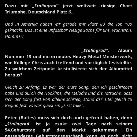
Dazu mit „
Stalingrad
“ jetzt weltweit riesige Chart
Triumphe. Deutschland Platz 6…
Und in Amerika haben wir gerade mit Platz 80 die Top 100
geknackt. Das ist eine unfassbar riesige Sache für uns, Wahnsinn,
Hammer!
„
Stalingrad
“, Album
Nummer 13 und ein erneutes Heavy Metal Meisterwerk,
wie Kollege Chris auch treffend und vorzüglich feststellte.
Zu welchem Zeitpunkt kristallisierte sich der Albumtitel
heraus?
Gleich zu Anfang. Es war der erste Song, den ich geschrieben
habe und durch die Hookline, die Melodie und die Tatsache, dass
sich der Song fast von alleine schrieb, stand der Titel gleich zu
Beginn fest. Es war quasi ein „First take“.
Peter (Baltes) muss sich doch auch gefreut haben, denn
„
Stalingrad
“ ist ja exakt zwei Tage nach seinem
54.Geburtstag auf den Markt gekommen. Ein
passenderes Geburtstagsgeschenk kann es doch nicht