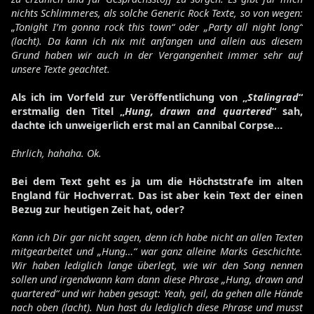
nichts Schlimmeres, als solche Generic Rock Texte, so von wegen:
„Tonight I’m gonna rock this town“ oder „Party all night long“
(lacht). Da kann ich nix mit anfangen und allein aus diesem
Grund haben wir auch in der Vergangenheit immer sehr auf
unsere Texte geachtet.
Als ich im Vorfeld zur Veröffentlichung von „
Stalingrad
“
erstmalig den Titel „
Hung, drawn and quartered
“ sah,
dachte ich unweigerlich erst mal an Cannibal Corpse…
Ehrlich, hahaha. Ok.
Bei dem Text geht es ja um die Höchststrafe im alten
England für Hochverrat. Das ist aber kein Text der einen
Bezug zur heutigen Zeit hat, oder?
Kann ich Dir gar nicht sagen, denn ich habe nicht an allen Texten
mitgearbeitet und „Hung…“ war ganz alleine Marks Geschichte.
Wir haben lediglich lange überlegt, wie wir den Song nennen
sollen und irgendwann kam dann diese Phrase „Hung, drawn and
quartered“ und wir haben gesagt: Yeah, geil, da gehen alle Hände
nach oben (lacht). Nun hast du lediglich diese Phrase und musst