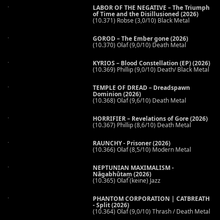
LABOR OF THE NEGATIVE – The Triumph
of Time and the Disillusioned (2026)
(10.371) Robse (3,0/10) Black Metal
GOROD – The Ember gone (2026)
(10.370) Olaf (9,0/10) Death Metal
KYRIOS – Blood Constellation (EP) (2026)
(10.369) Phillip (9,0/10) Death/ Black Metal
TEMPLE OF DREAD – Dreadspawn
Dominion (2026)
(10.368) Olaf (9,6/10) Death Metal
HORRIFIER – Revelations of Gore (2026)
(10.367) Phillip (8,6/10) Death Metal
RAUNCHY - Prisoner (2026)
(10.366) Olaf (8,5/10) Modern Metal
NEPTUNIAN MAXIMALISM -
Nāgabhūtaṃ (2026)
(10.365) Olaf (keine) Jazz
PHANTOM CORPORATION | CATBREATH
- Split (2026)
(10.364) Olaf (9,0/10) Thrash / Death Metal