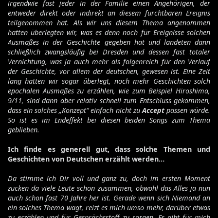
irgendwie fast jeder in der Familie einen Angehörigen, der
entweder direkt oder indirekt an diesem furchtbaren Ereignis
teilgenommen hat. Als wir uns diesem Thema angenommen
hatten überlegten wir, was es denn noch für Ereignisse solchen
Ausmaßes in der Geschichte gegeben hat und landeten dann
schließlich zwangsläufig bei Dresden und dessen fast totaler
Vernichtung, was ja auch mehr als folgenreich für den Verlauf
der Geschichte, vor allem der deutschen, gewesen ist. Eine Zeit
lang hatten wir sogar überlegt, noch mehr Geschichten solch
epochalen Ausmaßes zu erzählen, wie zum Beispiel Hiroshima,
9/11, sind dann aber relativ schnell zum Entschluss gekommen,
dass ein solches „Konzept“ einfach nicht zu
Accept
passen würde.
So ist es im Endeffekt bei diesen beiden Songs zum Thema
geblieben.
Ich finde es generell gut, dass solche Themen und
Geschichten von Deutschen erzählt werden…
Da stimme ich Dir voll und ganz zu, doch im ersten Moment
zucken da viele Leute schon zusammen, obwohl das Alles ja nun
auch schon fast 70 Jahre her ist. Gerade wenn sich Niemand an
ein solches Thema wagt, reizt es mich umso mehr, darüber etwas
zu erzählen und für Gesprächsstoff zu sorgen. Es gibt für mich