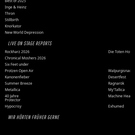
Best of 2025
Inge & Heinz
Thron
Stillbirth
Knorkator
New World Depression
LIVE ON STAGE REPORTS
Rockharz 2026
Die Toten Hose
Chronical Moshers 2026
Six Feet under
Protzen Open Air
Walpurgisnacht
Kanonenfieber
Desertfest
Summer Breeze
Ragnarök
Metallica
My'Tallica
40 Jahre
Machine Head
Protector
Hypocrisy
Exhumed
WIR HÖRTEN FRÜHER GERNE