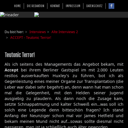
HOME
DIE REDAKTION
KONTAKT
IMPRESSUM
DATENSCHUTZ
Du bist hier:
Interviews
Alte Interviews 2
ACCEPT - Teutonic Terror!
Teutonic Terror!
Als ich seitens des Managements das Angebot bekam, mit
Accept
bei ihrem Berliner Gastspiel im mit 2.000 Leuten
restlos ausverkauften Huxley’s zu führen, bot ich als
Gegenleistung eines meiner Organe zur Transplantation (die
Leber war dabei sehr begehrt) an, denn wann hat man schon
mal die Gelegenheit, mit den Helden seiner Jugend
ausgiebig zu plaudern. Als dann noch die Zusage kam,
setzte Schnappatmung und kalter Schweiß ein…was soll ich
solch eine Legende denn bitteschön fragen? Ich stand
Anfang der Neunziger schon mal vor James Hetfield und
bekam meinen Mund nicht auf…sowas sollte diesmal nicht
passieren, man ist ja schließlich auch älter geworden.