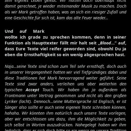
sein eigenes Leben gelebt. Wir hatten doch überhaupt nicht
damit gerechnet, je wieder miteinander Musik zu machen. Doch
als wir Mark getroffen haben, was an sich ein riesiger Zufall und
eine Geschichte für sich ist, kam das alte Feuer wieder…
Und auf Mark
wollte ich grade zu sprechen kommen, denn in seiner
Funktion als Haupttexter fällt mir halt seit „
Blood
…“ auf,
dass Eure Texte viel reifer geworden sind, obwohl Du ja
eben die Ernsthaftigkeit so ein wenig abgesprochen hast.
Naja…seine Texte sind schon zum Teil sehr ernsthaft, doch auch
in unserer Vergangenheit hatten wir viel Tiefgründiges dabei und
diese Traditionen hat Mark hervorragend weiter geführt. Seine
Texte sind zwar anders, verleihen uns aber weiterhin den
typischen
Accept
Touch. Wir haben ihn ja außerdem als
Frontmann unter Vertrag genommen und nicht als den großen
Lyriker (lacht). Dennoch…seine Muttersprache ist Englisch, er ist
Sänger also sollte er auch seine eigenen Texte schreiben können,
hahaha. Wir könnten ihm natürlich auch unsere Texte vorlegen,
aber wir entschlossen uns dazu, ihm die Möglichkeit zu geben,
sich selbst in Worten auszudrücken. Nahegelegt haben wir ihm
lediglich, dass er sich doch bitte so ein wenig an unsere Tradition