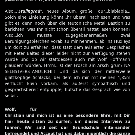
Also…“
Stalingrad
“, neues Album, große Tour…blablabla…
Solch eine Einleitung könnt Ihr überall nachlesen und was
gibt es denn noch über die teutonische Metal Bastion zu
berichten, was Ihr nicht schon überall hättet lesen können?
Also…ich musste zugegebenermaßen zwei
Beruhigungsbierchen vorab zu mir nehmen…ab ins Huxleys
um dort zu erfahren, dass statt dem avisierten Gespräches
mit Peter Baltes dieser leider nicht zur Verfügung stehen
würde und ob wir stattdessen auch mit Wolf Hoffmann
plaudern würden. Hmm…ist der Frosch am Arsch grün? NA
SELBSTVERSTÄNDLICH!!! Und da sich der mittlerweile
glatzköpfige Schlacks, bei dem ich mir mit meinen 1,85m
verflucht klein vorkam, als äußerst sympathisch und
gesprächsbereit entpuppte, flutsche das Gespräch wie von
selbst.
Wolf, für
Christian und mich ist es eine besondere Ehre, mit Dir
hier heute sitzen zu dürfen, um dieses Interview zu
führen. Wir sind seit der Grundschule miteinander
befreundet und Accept hat uns dabei eigentlich die ganze