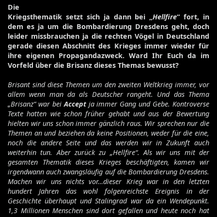
Die
Kriegsthematik setzt sich ja dann bei „
Hellfire
“ fort, in
dem es ja um die Bombardierung Dresdens geht, doch
leider missbrauchen ja die rechten Vögel in Deutschland
gerade diesen Abschnitt des Krieges immer wieder für
ihre eigenen Propagandazweck. Ward Ihr Euch da im
Vorfeld über die Brisanz dieses Themas bewusst?
Brisant sind diese Themen um den zweiten Weltkrieg immer, vor
allem wenn man da als Deutscher rangeht. Und das Thema
„Brisanz“ war bei
Accept
ja immer Gang und Gebe. Kontroverse
Texte hatten wie schon früher gehabt und aus der Bewertung
hielten wir uns schon immer gänzlich raus. Wir sprechen nur die
Themen an und beziehen da keine Positionen, weder für die eine,
noch die andere Seite und das werden wir in Zukunft auch
weiterhin tun. Aber zurück zu „Hellfire“. Als wir uns mit der
gesamten Thematik dieses Krieges beschäftigten, kamen wir
irgendwann auch zwangsläufig auf die Bombardierung Dresdens.
Machen wir uns nichts vor…dieser Krieg war in den letzten
hundert Jahren das wohl folgenreichste Ereignis in der
Geschichte überhaupt und Stalingrad war da ein Wendepunkt.
1,3 Millionen Menschen sind dort gefallen und heute noch hat