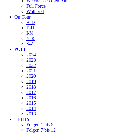
Weichelsee Open Air
Full Force
Wolfszeit
On Tour
A-D
E-H
I-M
N-R
S-Z
POLL
2024
2023
2022
2021
2020
2019
2018
2017
2016
2015
2014
2013
TFTHS
Folgen 1 bis 6
Folgen 7 bis 12