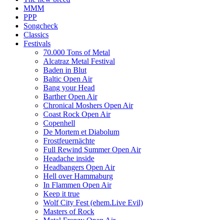
MMM
PPP
Songcheck
Classics
Festivals
70.000 Tons of Metal
Alcatraz Metal Festival
Baden in Blut
Baltic Open Air
Bang your Head
Barther Open Air
Chronical Moshers Open Air
Coast Rock Open Air
Copenhell
De Mortem et Diabolum
Frostfeuernächte
Full Rewind Summer Open Air
Headache inside
Headbangers Open Air
Hell over Hammaburg
In Flammen Open Air
Keep it true
Wolf City Fest (ehem.Live Evil)
Masters of Rock