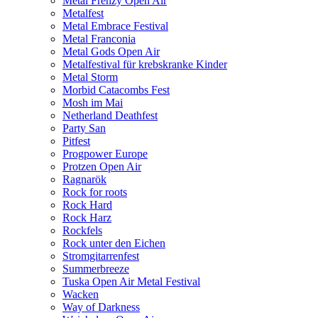
Metal Frenzy Open Air
Metalfest
Metal Embrace Festival
Metal Franconia
Metal Gods Open Air
Metalfestival für krebskranke Kinder
Metal Storm
Morbid Catacombs Fest
Mosh im Mai
Netherland Deathfest
Party San
Pitfest
Progpower Europe
Protzen Open Air
Ragnarök
Rock for roots
Rock Hard
Rock Harz
Rockfels
Rock unter den Eichen
Stromgitarrenfest
Summerbreeze
Tuska Open Air Metal Festival
Wacken
Way of Darkness