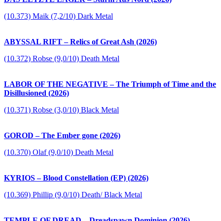
(10.373) Maik (7,2/10) Dark Metal
ABYSSAL RIFT – Relics of Great Ash (2026)
(10.372) Robse (9,0/10) Death Metal
LABOR OF THE NEGATIVE – The Triumph of Time and the
Disillusioned (2026)
(10.371) Robse (3,0/10) Black Metal
GOROD – The Ember gone (2026)
(10.370) Olaf (9,0/10) Death Metal
KYRIOS – Blood Constellation (EP) (2026)
(10.369) Phillip (9,0/10) Death/ Black Metal
TEMPLE OF DREAD – Dreadspawn Dominion (2026)