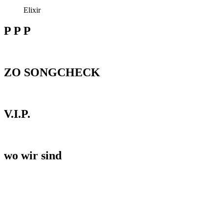
Elixir
P P P
ZO SONGCHECK
V.I.P.
wo wir sind