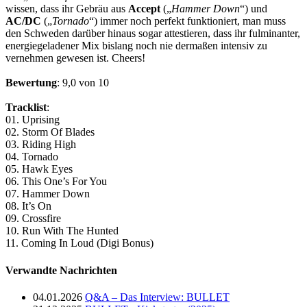
wissen, dass ihr Gebräu aus
Accept
(„
Hammer Down
“) und
AC/DC
(„
Tornado
“) immer noch perfekt funktioniert, man muss
den Schweden darüber hinaus sogar attestieren, dass ihr fulminanter,
energiegeladener Mix bislang noch nie dermaßen intensiv zu
vernehmen gewesen ist. Cheers!
Bewertung
: 9,0 von 10
Tracklist
:
01. Uprising
02. Storm Of Blades
03. Riding High
04. Tornado
05. Hawk Eyes
06. This One’s For You
07. Hammer Down
08. It’s On
09. Crossfire
10. Run With The Hunted
11. Coming In Loud (Digi Bonus)
Verwandte Nachrichten
04.01.2026
Q&A – Das Interview: BULLET