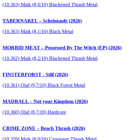
(10.363) Maik (8,0/10) Blackened Thrash Metal
TABERNAKEL – Scheintaufe (2026)
(10.363) Maik (8,1/10) Black Metal
MORBID MEAT – Possessed By The Witch (EP) (2026)
(10.362) Maik (8,2/10) Blackened Thrash Metal
FINSTERFORST - Still (2026)
(10.361) Olaf (9,7/10) Black Forest Metal
MADBALL – Not your Kingdom (2026)
(10.360) Olaf (8,7/10) Hardcore
CRIME ZONE – Beach Thrash (2026)
(10.359) Maik (8,0/10) Crossover Thrash Metal