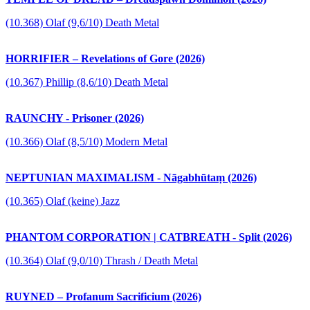
(10.368) Olaf (9,6/10) Death Metal
HORRIFIER – Revelations of Gore (2026)
(10.367) Phillip (8,6/10) Death Metal
RAUNCHY - Prisoner (2026)
(10.366) Olaf (8,5/10) Modern Metal
NEPTUNIAN MAXIMALISM - Nāgabhūtaṃ (2026)
(10.365) Olaf (keine) Jazz
PHANTOM CORPORATION | CATBREATH - Split (2026)
(10.364) Olaf (9,0/10) Thrash / Death Metal
RUYNED – Profanum Sacrificium (2026)