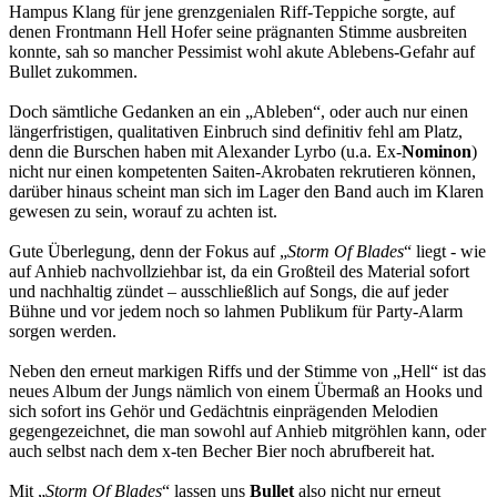
Hampus Klang für jene grenzgenialen Riff-Teppiche sorgte, auf
denen Frontmann Hell Hofer seine prägnanten Stimme ausbreiten
konnte, sah so mancher Pessimist wohl akute Ablebens-Gefahr auf
Bullet zukommen.
Doch sämtliche Gedanken an ein „Ableben“, oder auch nur einen
längerfristigen, qualitativen Einbruch sind definitiv fehl am Platz,
denn die Burschen haben mit Alexander Lyrbo (u.a. Ex-
Nominon
)
nicht nur einen kompetenten Saiten-Akrobaten rekrutieren können,
darüber hinaus scheint man sich im Lager den Band auch im Klaren
gewesen zu sein, worauf zu achten ist.
Gute Überlegung, denn der Fokus auf „
Storm Of Blades
“ liegt - wie
auf Anhieb nachvollziehbar ist, da ein Großteil des Material sofort
und nachhaltig zündet – ausschließlich auf Songs, die auf jeder
Bühne und vor jedem noch so lahmen Publikum für Party-Alarm
sorgen werden.
Neben den erneut markigen Riffs und der Stimme von „Hell“ ist das
neues Album der Jungs nämlich von einem Übermaß an Hooks und
sich sofort ins Gehör und Gedächtnis einprägenden Melodien
gegengezeichnet, die man sowohl auf Anhieb mitgröhlen kann, oder
auch selbst nach dem x-ten Becher Bier noch abrufbereit hat.
Mit „
Storm Of Blades
“ lassen uns
Bullet
also nicht nur erneut