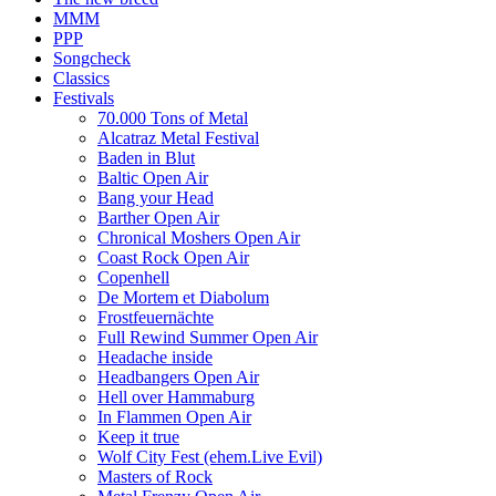
MMM
PPP
Songcheck
Classics
Festivals
70.000 Tons of Metal
Alcatraz Metal Festival
Baden in Blut
Baltic Open Air
Bang your Head
Barther Open Air
Chronical Moshers Open Air
Coast Rock Open Air
Copenhell
De Mortem et Diabolum
Frostfeuernächte
Full Rewind Summer Open Air
Headache inside
Headbangers Open Air
Hell over Hammaburg
In Flammen Open Air
Keep it true
Wolf City Fest (ehem.Live Evil)
Masters of Rock