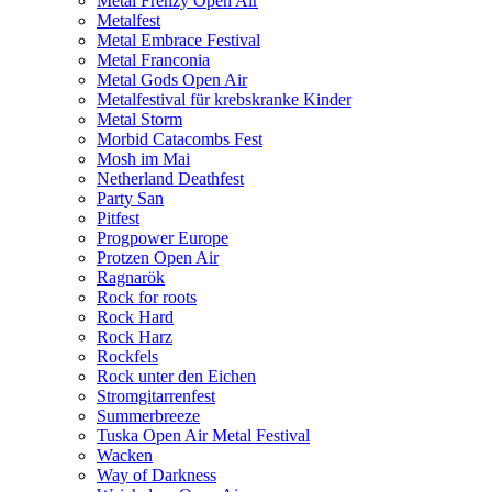
Metal Frenzy Open Air
Metalfest
Metal Embrace Festival
Metal Franconia
Metal Gods Open Air
Metalfestival für krebskranke Kinder
Metal Storm
Morbid Catacombs Fest
Mosh im Mai
Netherland Deathfest
Party San
Pitfest
Progpower Europe
Protzen Open Air
Ragnarök
Rock for roots
Rock Hard
Rock Harz
Rockfels
Rock unter den Eichen
Stromgitarrenfest
Summerbreeze
Tuska Open Air Metal Festival
Wacken
Way of Darkness