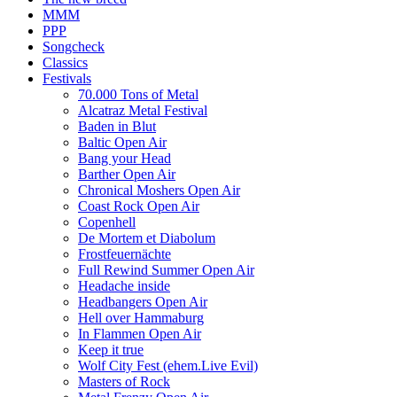
MMM
PPP
Songcheck
Classics
Festivals
70.000 Tons of Metal
Alcatraz Metal Festival
Baden in Blut
Baltic Open Air
Bang your Head
Barther Open Air
Chronical Moshers Open Air
Coast Rock Open Air
Copenhell
De Mortem et Diabolum
Frostfeuernächte
Full Rewind Summer Open Air
Headache inside
Headbangers Open Air
Hell over Hammaburg
In Flammen Open Air
Keep it true
Wolf City Fest (ehem.Live Evil)
Masters of Rock