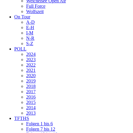
Weichelsee Open Air
Full Force
Wolfszeit
On Tour
A-D
E-H
I-M
N-R
S-Z
POLL
2024
2023
2022
2021
2020
2019
2018
2017
2016
2015
2014
2013
TFTHS
Folgen 1 bis 6
Folgen 7 bis 12