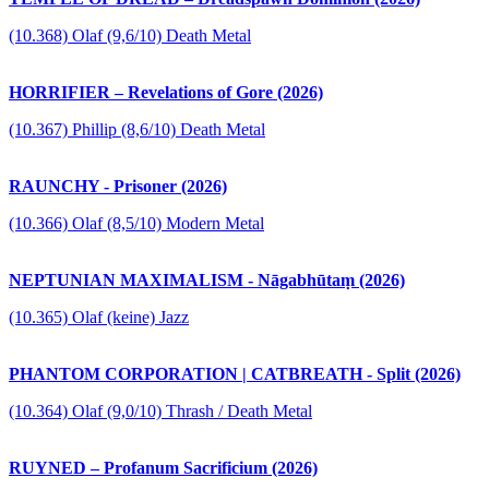
(10.368) Olaf (9,6/10) Death Metal
HORRIFIER – Revelations of Gore (2026)
(10.367) Phillip (8,6/10) Death Metal
RAUNCHY - Prisoner (2026)
(10.366) Olaf (8,5/10) Modern Metal
NEPTUNIAN MAXIMALISM - Nāgabhūtaṃ (2026)
(10.365) Olaf (keine) Jazz
PHANTOM CORPORATION | CATBREATH - Split (2026)
(10.364) Olaf (9,0/10) Thrash / Death Metal
RUYNED – Profanum Sacrificium (2026)