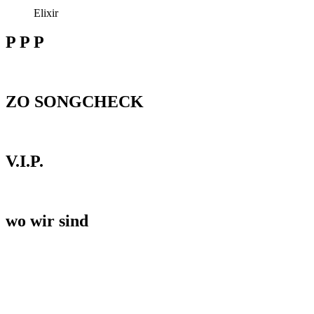
Elixir
P P P
ZO SONGCHECK
V.I.P.
wo wir sind