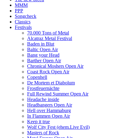
MMM
PPP
Songcheck
Classics
Festivals
70.000 Tons of Metal
Alcatraz Metal Festival
Baden in Blut
Baltic Open Air
Bang your Head
Barther Open Air
Chronical Moshers Open Air
Coast Rock Open Air
Copenhell
De Mortem et Diabolum
Frostfeuernächte
Full Rewind Summer Open Air
Headache inside
Headbangers Open Air
Hell over Hammaburg
In Flammen Open Air
Keep it true
Wolf City Fest (ehem.Live Evil)
Masters of Rock