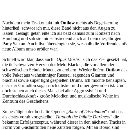
Nachdem mein Erstkontakt mit
Outlaw
nichts als Begeisterung
hinterließ, schwor ich mir, diese Band nicht aus den Augen zu
lassen. Gesagt, getan eilte ich als bald damals zum Konzert nach
Hamburg und sah sie mir selbstredend auch auf dem diesjährigen
Party.San an. Auch live überzeugten sie, weshalb die Vorfreude aufs
neue Album umso größer war.
Schnell wird klar, dass auch "
Opus Mortis
" sich das Ziel gesetzt hat,
die tiefschwarzen Herzen der Melo Blackis, die vor allem der
schwedischen Schule frönen, zu erobern. Wieder liefern
Outlaw
das
volle Paket aus wahnsinniger Raserei, sägenden Gitarren und
brachial sowie super tight gespielten Drums. Ich möchte behaupten,
dass der Grundton sogar noch düstrer und rauer geworden ist. Und
doch stehen auch dieses Mal - bei aller Aggressivität und
Durchschlagskraft - große Melodien und musikalische Weite im
Zentrum des Geschehens.
So bestätigen der boshafte Opener „
Blaze of Dissolution
“ und das
als erstes vorab vorgestellte „
Through the Infinite Darkness
“ die
bekannte Erfolgsrezeptur, während dieser in den nächsten Tracks in
Form von Gastauftritten neue Zutaten folgen. Mit an Board sind