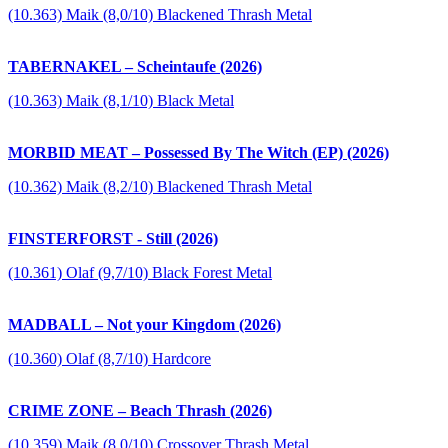
(10.363) Maik (8,0/10) Blackened Thrash Metal
TABERNAKEL – Scheintaufe (2026)
(10.363) Maik (8,1/10) Black Metal
MORBID MEAT – Possessed By The Witch (EP) (2026)
(10.362) Maik (8,2/10) Blackened Thrash Metal
FINSTERFORST - Still (2026)
(10.361) Olaf (9,7/10) Black Forest Metal
MADBALL – Not your Kingdom (2026)
(10.360) Olaf (8,7/10) Hardcore
CRIME ZONE – Beach Thrash (2026)
(10.359) Maik (8,0/10) Crossover Thrash Metal