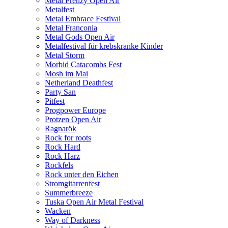
Metal Frenzy Open Air
Metalfest
Metal Embrace Festival
Metal Franconia
Metal Gods Open Air
Metalfestival für krebskranke Kinder
Metal Storm
Morbid Catacombs Fest
Mosh im Mai
Netherland Deathfest
Party San
Pitfest
Progpower Europe
Protzen Open Air
Ragnarök
Rock for roots
Rock Hard
Rock Harz
Rockfels
Rock unter den Eichen
Stromgitarrenfest
Summerbreeze
Tuska Open Air Metal Festival
Wacken
Way of Darkness