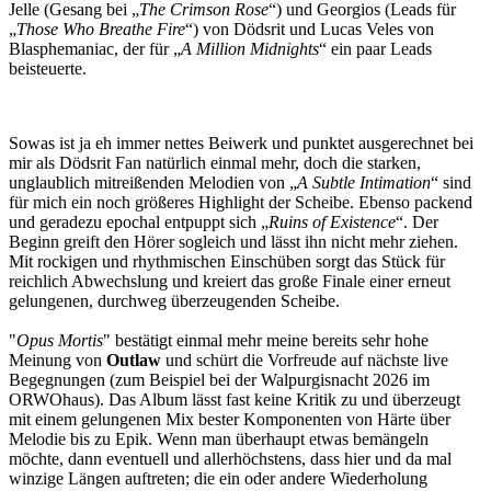
Jelle (Gesang bei „
The Crimson Rose
“) und Georgios (Leads für
„
Those Who Breathe Fire
“) von Dödsrit und Lucas Veles von
Blasphemaniac, der für „
A Million Midnights
“ ein paar Leads
beisteuerte.
Sowas ist ja eh immer nettes Beiwerk und punktet ausgerechnet bei
mir als Dödsrit Fan natürlich einmal mehr, doch die starken,
unglaublich mitreißenden Melodien von „
A Subtle Intimation
“ sind
für mich ein noch größeres Highlight der Scheibe. Ebenso packend
und geradezu epochal entpuppt sich „
Ruins of Existence
“. Der
Beginn greift den Hörer sogleich und lässt ihn nicht mehr ziehen.
Mit rockigen und rhythmischen Einschüben sorgt das Stück für
reichlich Abwechslung und kreiert das große Finale einer erneut
gelungenen, durchweg überzeugenden Scheibe.
"
Opus Mortis
" bestätigt einmal mehr meine bereits sehr hohe
Meinung von
Outlaw
und schürt die Vorfreude auf nächste live
Begegnungen (zum Beispiel bei der Walpurgisnacht 2026 im
ORWOhaus). Das Album lässt fast keine Kritik zu und überzeugt
mit einem gelungenen Mix bester Komponenten von Härte über
Melodie bis zu Epik. Wenn man überhaupt etwas bemängeln
möchte, dann eventuell und allerhöchstens, dass hier und da mal
winzige Längen auftreten; die ein oder andere Wiederholung