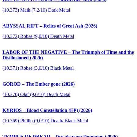
(10.373) Maik (7,2/10) Dark Metal
ABYSSAL RIFT – Relics of Great Ash (2026)
(10.372) Robse (9,0/10) Death Metal
LABOR OF THE NEGATIVE – The Triumph of Time and the
Disillusioned (2026)
(10.371) Robse (3,0/10) Black Metal
GOROD – The Ember gone (2026)
(10.370) Olaf (9,0/10) Death Metal
KYRIOS – Blood Constellation (EP) (2026)
(10.369) Phillip (9,0/10) Death/ Black Metal
TEMPLE OF DREAD – Dreadspawn Dominion (2026)