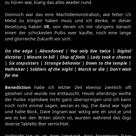
zu hören war, klang das alles wieder rund.
Dennoch war das eine Machtdemonstration, wie fetter US
Metal zu klingen haben muss und ich denke, in dieser
Besetzung haben
VR
, von denen ich mir übrigens danach
einen der schickesten Pullis ever kaufte, noch eine lange
und glorreiche Zukunft vor sich.
On the edge | Abandoned | You only live twice | Digital
dictator | Minute to kill | Ship of fools | Lady took a chance
| Six stepsisters | Strange behavior | Down to the temple |
Hellraiser | Soldiers of the night | March or die | Don’t wait
for me
Benediction
habe ich letzter Zeit ebenso ziemlich oft
gesehen und wurde nie enttäuscht. Heute allerdings wollte
der Funke irgendwie nicht ganz überspringen und ich kann
noch nicht einmal sagen, woran es lag. Die Band war tight
und hatte Bock, Dave Ingram war witzig wie eh und je und
wie es bei den Briten üblich ist, wurden während des Gigs
diverse Tabletts Bier vernichtet.
Vielleicht lag es an dem Umstand, dass Frontmann Dave