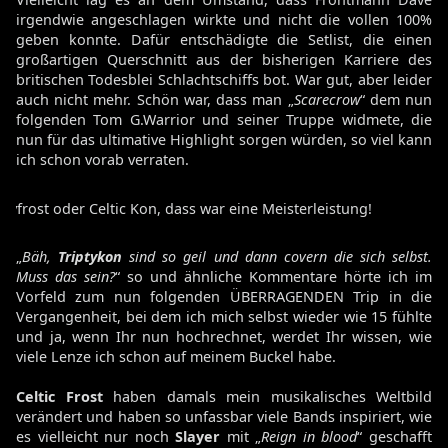
irgendwie angeschlagen wirkte und nicht die vollen 100%
geben konnte. Dafür entschädigte die Setlist, die einen
großartigen Querschnitt aus der bisherigen Karriere des
britischen Todesblei Schlachtschiffs bot. War gut, aber leider
auch nicht mehr. Schön war, dass man „
Scarecrow
“ dem nun
folgenden Tom G.Warrior und seiner Truppe widmete, die
nun für das ultimative Highlight sorgen würden, so viel kann
ich schon vorab verraten.
tyfrost oder Celtic Kon, dass war eine Meisterleistung!
„
Bäh,
Triptykon
sind so geil und dann covern die sich selbst.
Muss das sein?
“ so und ähnliche Kommentare hörte ich im
Vorfeld zum nun folgenden ÜBERRAGENDEN Trip in die
Vergangenheit, bei dem ich mich selbst wieder wie 15 fühlte
und ja, wenn Ihr nun hochrechnet, werdet Ihr wissen, wie
viele Lenze ich schon auf meinem Buckel habe.
Celtic Frost
haben damals mein musikalisches Weltbild
verändert und haben so unfassbar viele Bands inspiriert, wie
es vielleicht nur noch
Slayer
mit „
Reign in blood
“ geschafft