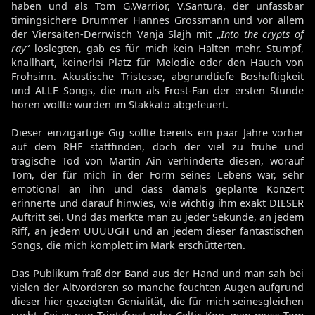
haben und als Tom G.Warrior, V.Santura, der unfassbar
timingsichere Drummer Hannes Grossmann und vor allem
der Viersaiten-Derrwisch Vanja Slajh mit „
Into the crypts of
ray
“ loslegten, gab es für mich kein Halten mehr. Stumpf,
knallhart, keinerlei Platz für Melodie oder den Hauch von
Frohsinn. Akustische Tristesse, abgrundtiefe Boshaftigkeit
und ALLE Songs, die man als Frost-Fan der ersten Stunde
hören wollte wurden im Stakkato abgefeuert.
Dieser einzigartige Gig sollte bereits ein paar Jahre vorher
auf dem RHF stattfinden, doch der viel zu frühe und
tragische Tod von Martin Ain verhinderte diesen, worauf
Tom, der für mich in der Form seines Lebens war, sehr
emotional an ihn und dass damals geplante Konzert
erinnerte und darauf hinwies, wie wichtig ihm exakt DIESER
Auftritt sei. Und das merkte man zu jeder Sekunde, an jedem
Riff, an jedem UUUUGH und an jedem dieser fantastischen
Songs, die mich komplett im Mark erschütterten.
Das Publikum fraß der Band aus der Hand und man sah bei
vielen der Altvorderen so manche feuchten Augen aufgrund
dieser hier gezeigten Genialität, die für mich seinesgleichen