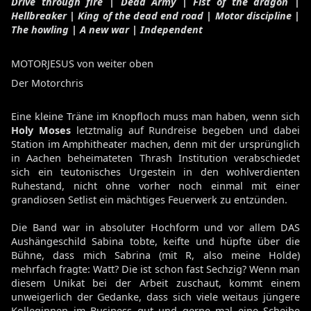
Drive through fire | Dead Army | Fist of the dragon |
Hellbreaker | King of the dead end road | Motor discipline |
The howling | A new war | Independent
MOTORJESUS von weiter oben
Der Motorchris
Eine kleine Träne im Knopfloch muss man haben, wenn sich
Holy Moses
letztmalig auf Rundreise begeben und dabei
Station im Amphitheater machen, denn mit der ursprünglich
in Aachen beheimateten Thrash Institution verabschiedet
sich ein teutonisches Urgestein in den wohlverdienten
Ruhestand, nicht ohne vorher noch einmal mit einer
grandiosen Setlist ein mächtiges Feuerwerk zu entzünden.
Die Band war in absoluter Hochform und vor allem DAS
Aushängeschild Sabina tobte, keifte und hüpfte über die
Bühne, dass mich Sabrina (mit R, also meine Holde)
mehrfach fragte: Watt? Die ist schon fast Sechzig? Wenn man
diesem Unikat bei der Arbeit zuschaut, kommt einem
unweigerlich der Gedanke, dass sich viele weitaus jüngere
Kolleginnen im Business gut und gerne mal eine Scheibe