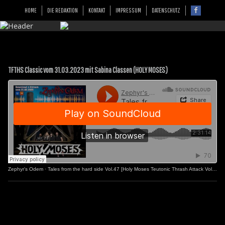
HOME
DIE REDAKTION
KONTAKT
IMPRESSUM
DATENSCHUTZ
TFTHS Classic vom 31.03.2023 mit Sabina Classen (HOLY MOSES)
Zephyr's Odem
·
Tales from the hard side Vol.47 [Holy Moses Teutonic Thrash Attack Vol.2]