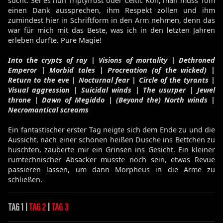
sucht. Sei es nun Triptyfrost oder Celtic Kon, man muss Tom
einen Dank aussprechen, ihm Respekt zollen und ihm
zumindest hier in Schriftform in den Arm nehmen, denn das
war für mich mit das Beste, was ich in den letzten Jahren
erleben durfte. Pure Magie!
Into the crypts of ray | Visions of mortality | Dethroned
Emperor | Morbid tales | Procreation (of the wicked) |
Return to the eve | Nocturnal fear | Circle of the tyrants |
Visual aggression | Suicidal winds | The usurper | Jewel
throne | Dawn of Megiddo | (Beyond the) North winds |
Necromantical screams
Ein fantastischer erster Tag neigte sich dem Ende zu und die
Aussicht, nach einer schönen heißen Dusche ins Bettchen zu
huschten, zauberte mir ein Grinsen ins Gesicht. Ein kleiner
rumtechnischer Absacker musste noch sein, etwas Revue
passieren lassen, um dann Morpheus in die Arme zu
schließen.
TAG 1 |
TAG 2
|
TAG 3