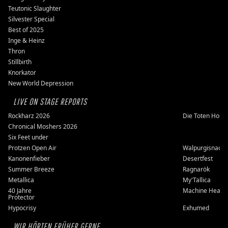
Teutonic Slaughter
Silvester Special
Best of 2025
Inge & Heinz
Thron
Stillbirth
Knorkator
New World Depression
LIVE ON STAGE REPORTS
Rockharz 2026
Die Toten Hose
Chronical Moshers 2026
Six Feet under
Protzen Open Air
Walpurgisnacht
Kanonenfieber
Desertfest
Summer Breeze
Ragnarök
Metallica
My'Tallica
40 Jahre
Machine Head
Protector
Hypocrisy
Exhumed
WIR HÖRTEN FRÜHER GERNE