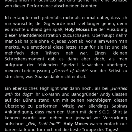
von dieser Performance abschneiden könnten.
Ich ertappte mich jedenfalls mehr als einmal dabei, dass ich
mir wünschte, der Gig würde noch viel länger gehen, denn
es machte unbändigen Spaß,
Holy Moses
bei der Ausübung
dieser Machtdemonstration zuzuschauen. Überhaupt nahm
man Sabina (die ohne R) jedes Wort ab, vor allem wenn man
merkte, wie emotional diese letzte Tour für sie ist und sie
mehrfach den Tränen nah war. Einen kleinen
Schreckensmoment gab es dann aber doch, als man
aufgrund der fehlenden Spielzeit tatsächlich überlegte,
meinen Lieblingssong „
Current of death
“ von der Setlist zu
streichen, was Goatseidank nicht eintraf.
Ein ebensolches Highlight war dann noch, als bei „
Finished
with the dogs
“ ihr Ex-Mann und Bandgründer Andy Classen
auf der Bühne stand, um mit seinen Nachfolgern diesen
Übersong zu performen. Witzig war allerdings Sabinas
Ankündigung, dass man den Mann mit dem S.O.D. Shirt ja
kennen würde und neben mir jemand vor Verzückung
aufschrie: „
Geil, Scott Ian!!!
“.
Holy Moses
waren einfach nur
bärenstark und für mich mit die beste Truppe des Tages!