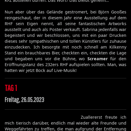
KFZ abstellen dürfen. Das Wort? Das bleibt geheim…
Nun aber über das Gelände gestromert, bei Björn Gooßes
reingeschaut, der in diesem Jahr eine Ausstellung auf dem
RHF sein Eigen nennt, all seine fantastischen Artworks
ausstellt und auch als Poster verkauft. Sabrina jedenfalls war
begeistert und wir beschlossen, uns mit ein paar Drucken
dieses sehr sympathischen und tollen Künstlers für zuhause
einzudecken. Ich besorgte mit noch schnell am Kilkenny
Stand ein brauchbares Bier, checkten ein, checkten die Lage
und begaben uns vor die Bühne, wo
Screamer
für den
Eröffnungstanz des 232ers RHF aufspielen sollten. Man, was
hatten wir jetzt Bock auf Live-Musik!
TAG 1
Freitag, 26.05.2023
Zuallererst freute ich
mich tierisch darüber, endlich mal wieder alte Freunde und
Weggefährten zu treffen, die man aufgrund der Entfernung