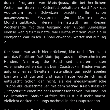
durchs Programm von
Motorjesus
, die bei herrlichem
Wetter nun ihren mit Kettenfett behafteten Hard Rock das
Auditorium zum Schwitzen brachten. Ein schön
ausgewogenes Programm der Mannen aus
Mönchengaldbach, deren Heimatstadt an diesem
Wochenende mit dem Ausgang der Fußball Bundesliga
ebenso wenig zu tun hatte, wie Hertha mit dem Verbleib in
ebenjener. Warum ich Fußball erwähne? Wartet mal auf Tag
2.
Der Sound war auch hier drückend, klar und differenziert
und das Publikum fraß Motorjupp aus den ölverschmierten
Händen. Ich mag die Band seit unserem ersten
Aufeinandertreffen damals beim Coastrock in Emden (wo sie
aufgrund eines Gewitters letztendlich gar nicht spielen
konnten und durften) und auch heute wurde ich nicht
enttäuscht. Schon gar nicht, als die megasympathische
Truppe als Rausschmeißer mit dem
Sacred Reich
Klassiker
„
Independent
“ einen meiner Lieblingssongs von Phil Rind und
Co. intonierte. Starker Auftritt, der Lust auf mehr macht.
Vielleicht docken die Jungs nochmal in der Hauptstadt an.