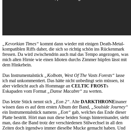
„Kevorkian Times“
kommt dann wieder mit einigen Death-Metal-
kompatiblen Riffs daher, die sich so richtig schön ins Rückenmark
fressen. Da wird zwischendrin auch mal das Tempo angezogen, was
mich alten Hirnie wie einen Idioten durchs Zimmer hüpfen lässt mit
dem Hinkebein.
Das Instrumentalstück
„Kolbotn, West Of The Vasts Forests“
lasse
ich mal unkommentiert. Das hätte nicht unbedingt sein müssen, ist
aber vielleicht auch als Hommage an
CELTIC FROST
s
Eskapaden vom Format
„Danse Macabre“
zu werten.
Das letzte Stück nennt sich
„Eon 2“
. Alte
DARKTHRONE
inaner
wissen dass es auf dem ersten Album der Band,
„Soulside Journey“
ein Instrumentalstück namens
„Eon“
gab, welches das Ende dieser
Platte bestritt. Hört man nun diese beiden Songs hintereinander, sieht
man, dass die Band trotz der verschiedenen Stilwechsel in all den
Zeiten doch irgendwo immer dieselbe Mucke gemacht haben. Und