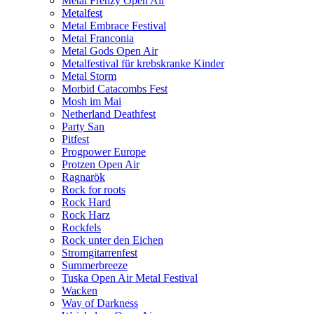
Metal Frenzy Open Air
Metalfest
Metal Embrace Festival
Metal Franconia
Metal Gods Open Air
Metalfestival für krebskranke Kinder
Metal Storm
Morbid Catacombs Fest
Mosh im Mai
Netherland Deathfest
Party San
Pitfest
Progpower Europe
Protzen Open Air
Ragnarök
Rock for roots
Rock Hard
Rock Harz
Rockfels
Rock unter den Eichen
Stromgitarrenfest
Summerbreeze
Tuska Open Air Metal Festival
Wacken
Way of Darkness