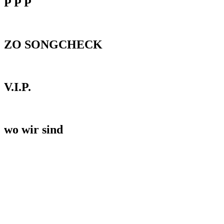
P P P
ZO SONGCHECK
V.I.P.
wo wir sind