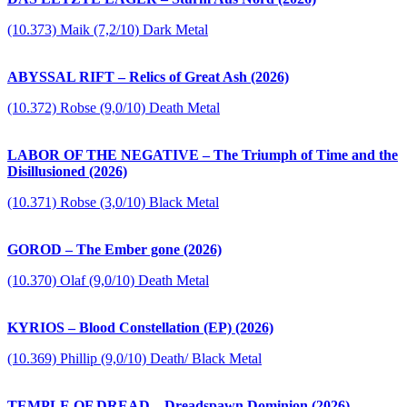
(10.373) Maik (7,2/10) Dark Metal
ABYSSAL RIFT – Relics of Great Ash (2026)
(10.372) Robse (9,0/10) Death Metal
LABOR OF THE NEGATIVE – The Triumph of Time and the
Disillusioned (2026)
(10.371) Robse (3,0/10) Black Metal
GOROD – The Ember gone (2026)
(10.370) Olaf (9,0/10) Death Metal
KYRIOS – Blood Constellation (EP) (2026)
(10.369) Phillip (9,0/10) Death/ Black Metal
TEMPLE OF DREAD – Dreadspawn Dominion (2026)