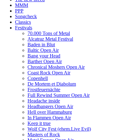
MMM
PPP
Songcheck
Classics
Festivals
70.000 Tons of Metal
Alcatraz Metal Festival
Baden in Blut
Baltic Open Air
Bang your Head
Barther Open Air
Chronical Moshers Open Air
Coast Rock Open Air
Copenhell
De Mortem et Diabolum
Frostfeuernächte
Full Rewind Summer Open Air
Headache inside
Headbangers Open Air
Hell over Hammaburg
In Flammen Open Air
Keep it true
Wolf City Fest (ehem.Live Evil)
Masters of Rock