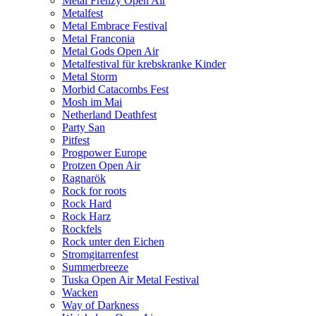
Metal Frenzy Open Air
Metalfest
Metal Embrace Festival
Metal Franconia
Metal Gods Open Air
Metalfestival für krebskranke Kinder
Metal Storm
Morbid Catacombs Fest
Mosh im Mai
Netherland Deathfest
Party San
Pitfest
Progpower Europe
Protzen Open Air
Ragnarök
Rock for roots
Rock Hard
Rock Harz
Rockfels
Rock unter den Eichen
Stromgitarrenfest
Summerbreeze
Tuska Open Air Metal Festival
Wacken
Way of Darkness