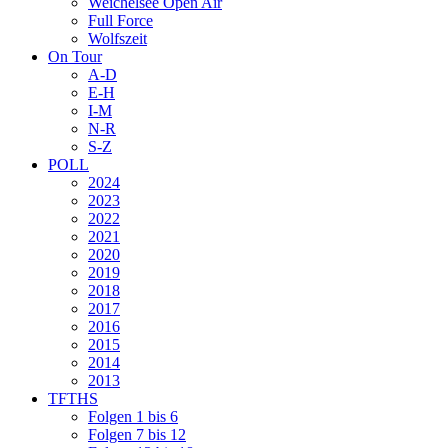
Weichelsee Open Air
Full Force
Wolfszeit
On Tour
A-D
E-H
I-M
N-R
S-Z
POLL
2024
2023
2022
2021
2020
2019
2018
2017
2016
2015
2014
2013
TFTHS
Folgen 1 bis 6
Folgen 7 bis 12