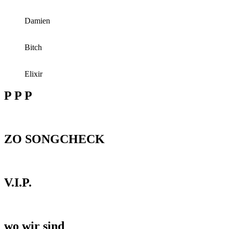
Damien
Bitch
Elixir
P P P
ZO SONGCHECK
V.I.P.
wo wir sind