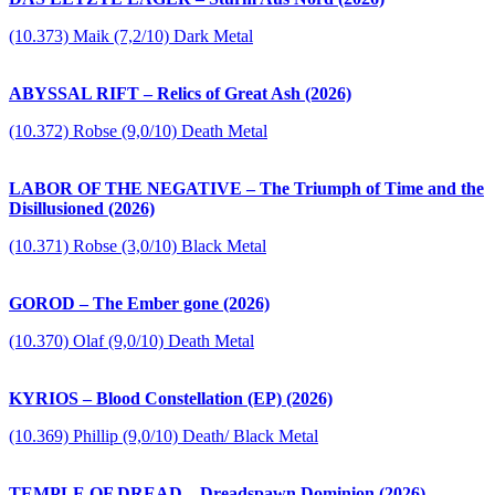
(10.373) Maik (7,2/10) Dark Metal
ABYSSAL RIFT – Relics of Great Ash (2026)
(10.372) Robse (9,0/10) Death Metal
LABOR OF THE NEGATIVE – The Triumph of Time and the
Disillusioned (2026)
(10.371) Robse (3,0/10) Black Metal
GOROD – The Ember gone (2026)
(10.370) Olaf (9,0/10) Death Metal
KYRIOS – Blood Constellation (EP) (2026)
(10.369) Phillip (9,0/10) Death/ Black Metal
TEMPLE OF DREAD – Dreadspawn Dominion (2026)