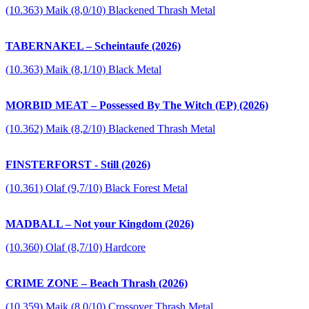
(10.363) Maik (8,0/10) Blackened Thrash Metal
TABERNAKEL – Scheintaufe (2026)
(10.363) Maik (8,1/10) Black Metal
MORBID MEAT – Possessed By The Witch (EP) (2026)
(10.362) Maik (8,2/10) Blackened Thrash Metal
FINSTERFORST - Still (2026)
(10.361) Olaf (9,7/10) Black Forest Metal
MADBALL – Not your Kingdom (2026)
(10.360) Olaf (8,7/10) Hardcore
CRIME ZONE – Beach Thrash (2026)
(10.359) Maik (8,0/10) Crossover Thrash Metal