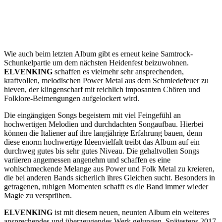
Wie auch beim letzten Album gibt es erneut keine Samtrock-
Schunkelpartie um dem nächsten Heidenfest beizuwohnen.
ELVENKING
schaffen es vielmehr sehr ansprechenden,
kraftvollen, melodischen Power Metal aus dem Schmiedefeuer zu
hieven, der klingenscharf mit reichlich imposanten Chören und
Folklore-Beimengungen aufgelockert wird.
Die eingängigen Songs begeistern mit viel Feingefühl an
hochwertigen Melodien und durchdachten Songaufbau. Hierbei
können die Italiener auf ihre langjährige Erfahrung bauen, denn
diese enorm hochwertige Ideenvielfalt treibt das Album auf ein
durchweg gutes bis sehr gutes Niveau. Die gehaltvollen Songs
variieren angemessen angenehm und schaffen es eine
wohlschmeckende Melange aus Power und Folk Metal zu kreieren,
die bei anderen Bands sicherlich ihres Gleichen sucht. Besonders in
getragenen, ruhigen Momenten schafft es die Band immer wieder
Magie zu versprühen.
ELVENKING
ist mit diesem neuen, neunten Album ein weiteres
ansprechendes und überzeugendes Werk gelungen. Spätestens 2017