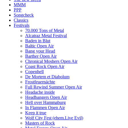
MMM
PPP
Songcheck
Classics
Festivals
70.000 Tons of Metal
Alcatraz Metal Festival
Baden in Blut
Baltic Open Air
Bang your Head
Barther Open Air
Chronical Moshers Open Air
Coast Rock Open Air
Copenhell
De Mortem et Diabolum
Frostfeuernächte
Full Rewind Summer Open Air
Headache inside
Headbangers Open Air
Hell over Hammaburg
In Flammen Open Air
Keep it true
Wolf City Fest (ehem.Live Evil)
Masters of Rock