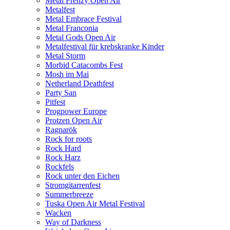
Metal Frenzy Open Air
Metalfest
Metal Embrace Festival
Metal Franconia
Metal Gods Open Air
Metalfestival für krebskranke Kinder
Metal Storm
Morbid Catacombs Fest
Mosh im Mai
Netherland Deathfest
Party San
Pitfest
Progpower Europe
Protzen Open Air
Ragnarök
Rock for roots
Rock Hard
Rock Harz
Rockfels
Rock unter den Eichen
Stromgitarrenfest
Summerbreeze
Tuska Open Air Metal Festival
Wacken
Way of Darkness