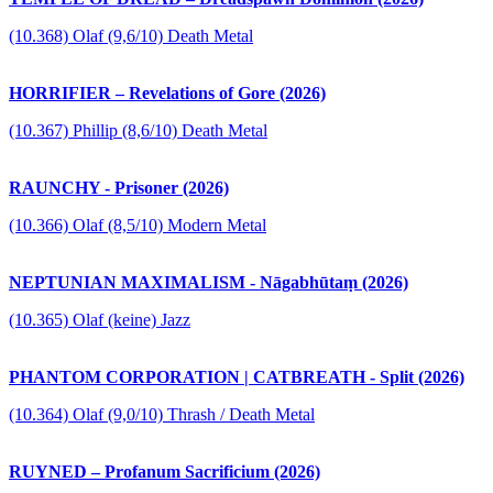
(10.368) Olaf (9,6/10) Death Metal
HORRIFIER – Revelations of Gore (2026)
(10.367) Phillip (8,6/10) Death Metal
RAUNCHY - Prisoner (2026)
(10.366) Olaf (8,5/10) Modern Metal
NEPTUNIAN MAXIMALISM - Nāgabhūtaṃ (2026)
(10.365) Olaf (keine) Jazz
PHANTOM CORPORATION | CATBREATH - Split (2026)
(10.364) Olaf (9,0/10) Thrash / Death Metal
RUYNED – Profanum Sacrificium (2026)