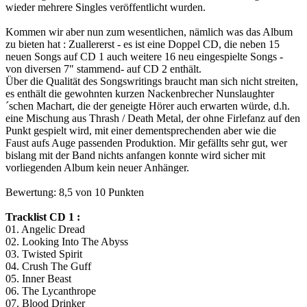
wieder mehrere Singles veröffentlicht wurden.
Kommen wir aber nun zum wesentlichen, nämlich was das Album
zu bieten hat : Zuallererst - es ist eine Doppel CD, die neben 15
neuen Songs auf CD 1 auch weitere 16 neu eingespielte Songs -
von diversen 7" stammend- auf CD 2 enthält.
Über die Qualität des Songswritings braucht man sich nicht streiten,
es enthält die gewohnten kurzen Nackenbrecher Nunslaughter
´schen Machart, die der geneigte Hörer auch erwarten würde, d.h.
eine Mischung aus Thrash / Death Metal, der ohne Firlefanz auf den
Punkt gespielt wird, mit einer dementsprechenden aber wie die
Faust aufs Auge passenden Produktion. Mir gefällts sehr gut, wer
bislang mit der Band nichts anfangen konnte wird sicher mit
vorliegenden Album kein neuer Anhänger.
Bewertung: 8,5 von 10 Punkten
Tracklist CD 1 :
01. Angelic Dread
02. Looking Into The Abyss
03. Twisted Spirit
04. Crush The Guff
05. Inner Beast
06. The Lycanthrope
07. Blood Drinker