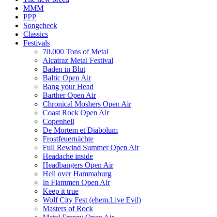
MMM
PPP
Songcheck
Classics
Festivals
70.000 Tons of Metal
Alcatraz Metal Festival
Baden in Blut
Baltic Open Air
Bang your Head
Barther Open Air
Chronical Moshers Open Air
Coast Rock Open Air
Copenhell
De Mortem et Diabolum
Frostfeuernächte
Full Rewind Summer Open Air
Headache inside
Headbangers Open Air
Hell over Hammaburg
In Flammen Open Air
Keep it true
Wolf City Fest (ehem.Live Evil)
Masters of Rock