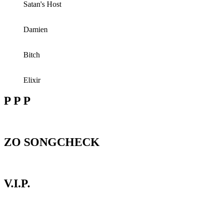
Satan's Host
Damien
Bitch
Elixir
P P P
ZO SONGCHECK
V.I.P.