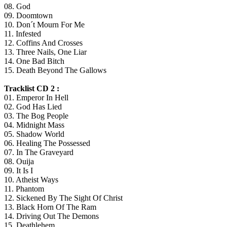
08. God
09. Doomtown
10. Don´t Mourn For Me
11. Infested
12. Coffins And Crosses
13. Three Nails, One Liar
14. One Bad Bitch
15. Death Beyond The Gallows
Tracklist CD 2 :
01. Emperor In Hell
02. God Has Lied
03. The Bog People
04. Midnight Mass
05. Shadow World
06. Healing The Possessed
07. In The Graveyard
08. Ouija
09. It Is I
10. Atheist Ways
11. Phantom
12. Sickened By The Sight Of Christ
13. Black Horn Of The Ram
14. Driving Out The Demons
15. Deathlehem