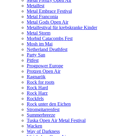
Metal Frenzy Open Air
Metalfest
Metal Embrace Festival
Metal Franconia
Metal Gods Open Air
Metalfestival für krebskranke Kinder
Metal Storm
Morbid Catacombs Fest
Mosh im Mai
Netherland Deathfest
Party San
Pitfest
Progpower Europe
Protzen Open Air
Ragnarök
Rock for roots
Rock Hard
Rock Harz
Rockfels
Rock unter den Eichen
Stromgitarrenfest
Summerbreeze
Tuska Open Air Metal Festival
Wacken
Way of Darkness