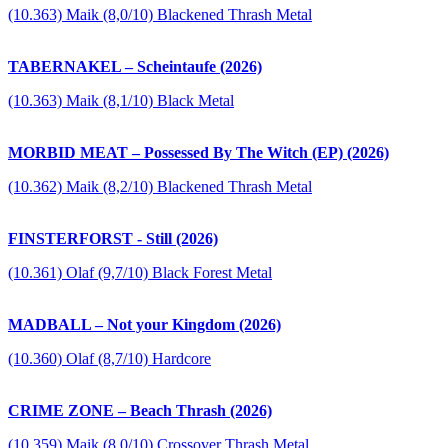
(10.363) Maik (8,0/10) Blackened Thrash Metal
TABERNAKEL – Scheintaufe (2026)
(10.363) Maik (8,1/10) Black Metal
MORBID MEAT – Possessed By The Witch (EP) (2026)
(10.362) Maik (8,2/10) Blackened Thrash Metal
FINSTERFORST - Still (2026)
(10.361) Olaf (9,7/10) Black Forest Metal
MADBALL – Not your Kingdom (2026)
(10.360) Olaf (8,7/10) Hardcore
CRIME ZONE – Beach Thrash (2026)
(10.359) Maik (8,0/10) Crossover Thrash Metal