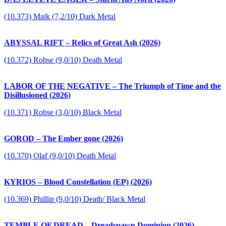
(10.373) Maik (7,2/10) Dark Metal
ABYSSAL RIFT – Relics of Great Ash (2026)
(10.372) Robse (9,0/10) Death Metal
LABOR OF THE NEGATIVE – The Triumph of Time and the
Disillusioned (2026)
(10.371) Robse (3,0/10) Black Metal
GOROD – The Ember gone (2026)
(10.370) Olaf (9,0/10) Death Metal
KYRIOS – Blood Constellation (EP) (2026)
(10.369) Phillip (9,0/10) Death/ Black Metal
TEMPLE OF DREAD – Dreadspawn Dominion (2026)