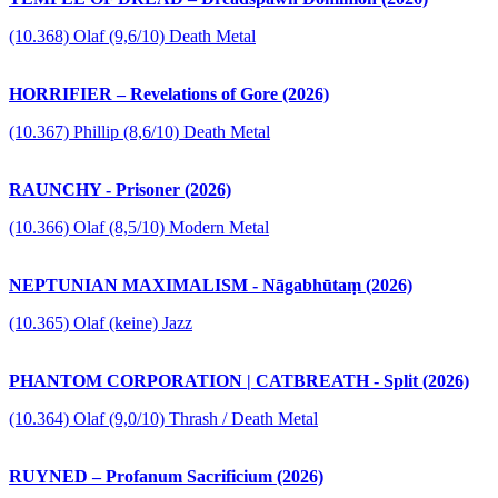
(10.368) Olaf (9,6/10) Death Metal
HORRIFIER – Revelations of Gore (2026)
(10.367) Phillip (8,6/10) Death Metal
RAUNCHY - Prisoner (2026)
(10.366) Olaf (8,5/10) Modern Metal
NEPTUNIAN MAXIMALISM - Nāgabhūtaṃ (2026)
(10.365) Olaf (keine) Jazz
PHANTOM CORPORATION | CATBREATH - Split (2026)
(10.364) Olaf (9,0/10) Thrash / Death Metal
RUYNED – Profanum Sacrificium (2026)