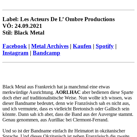
Label: Les Acteurs De L’ Ombre Productions
VÖ: 24.09.2021
Stil: Black Metal
Facebook
|
Metal Archives
|
Kaufen
|
Spotify
|
Instagram
|
Bandcamp
Black Metal aus Frankreich hat ja manchmal eine etwas
merkwürdige Ausrichtung.
AORLHAC
aber bedienen diese Sparte
doch eher auf traditionalistische Weise. Nun wollte ich wissen, was
dieser Bandname bedeutet, denn wie Französisch sah es nicht aus,
und ich vermutete, dass es vielleicht Bretonisch oder Gallisch sein
könnte. Dann sah ich aber, dass die Band aus der Auvergne stammt.
Genau genommen, aus Aurilliac bei Clermont-Ferrand.
Und so ist der Bandname einfach ihr Heimatort in okzitanischer
Sprache. Und dieses Okzitanisch ist neben Französisch die zweite