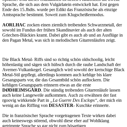
Sprache, die sich aus dem Vulgärlatein entwickelt hat. Erst gegen
Ende des 15.Jhdts. wurde per Edikt das Französische als einzige
Amtssprache bestimmt. Soweit zum Klugscheißermodus.
AORLHAC
zocken einen ziemlich treibenden Schwarzmetall, der
sowohl im Fundus der frühen Skandinavier als auch der alten
Griechen-Bläckies kramt. Dabei gibt es auch ab und an Ausflüge in
den Pagan Metal, was sich in melodischen Gitarrenläufen zeigt.
Die Black Metal- Riffs sind so richtig schön oldschoolig, leicht
höhenlastig und sägen sich hübsch durch die rauhe Landschaft der
Averner-Vulkankegel. Gesanglich wird sowohl der kreischige Black
Metal-Stil gepflegt, allerdings kommen auch kehlige bis klare
Gesangsparts vor, die das Gesamtbild schön auflockern. Die
kehligen Gesangsparts erinnern etwas an die erste
DØDHEIMSGÅRD
. Die ständig treibenden Gitarrenläufe lassen
auch keine Langeweile aufkommen. Auch zu erwähnen der fast
rgoovig wirkkende Part in
„La Guerre Des Esclops“
, der mich ein
wenig an das Riffing von
DESASTER
- Kuschke erinnerte.
Die in französischer Sprache vorgetragenen Texte wirken dabei
auch keineswegs störend, obwohl diese eher auf Wohlklang
getrimmte Sprache so gar nicht zum bösartigen