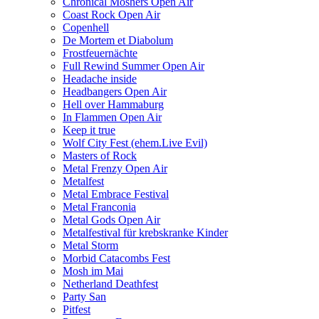
Chronical Moshers Open Air
Coast Rock Open Air
Copenhell
De Mortem et Diabolum
Frostfeuernächte
Full Rewind Summer Open Air
Headache inside
Headbangers Open Air
Hell over Hammaburg
In Flammen Open Air
Keep it true
Wolf City Fest (ehem.Live Evil)
Masters of Rock
Metal Frenzy Open Air
Metalfest
Metal Embrace Festival
Metal Franconia
Metal Gods Open Air
Metalfestival für krebskranke Kinder
Metal Storm
Morbid Catacombs Fest
Mosh im Mai
Netherland Deathfest
Party San
Pitfest