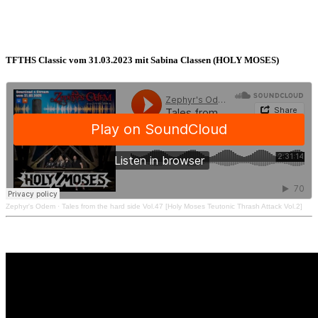
TFTHS Classic vom 31.03.2023 mit Sabina Classen (HOLY MOSES)
Zephyr's Odem
·
Tales from the hard side Vol.47 [Holy Moses Teutonic Thrash Attack Vol.2]