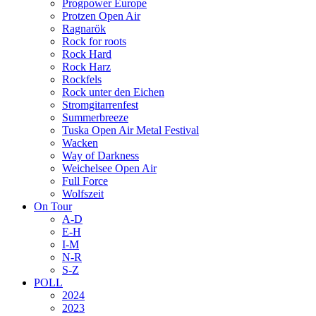
Progpower Europe
Protzen Open Air
Ragnarök
Rock for roots
Rock Hard
Rock Harz
Rockfels
Rock unter den Eichen
Stromgitarrenfest
Summerbreeze
Tuska Open Air Metal Festival
Wacken
Way of Darkness
Weichelsee Open Air
Full Force
Wolfszeit
On Tour
A-D
E-H
I-M
N-R
S-Z
POLL
2024
2023