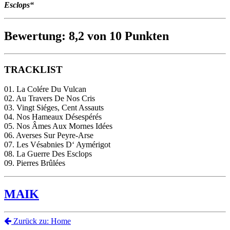
Esclops“
Bewertung: 8,2 von 10 Punkten
TRACKLIST
01. La Colére Du Vulcan
02. Au Travers De Nos Cris
03. Vingt Siéges, Cent Assauts
04. Nos Hameaux Désespérés
05. Nos Âmes Aux Mornes Idées
06. Averses Sur Peyre-Arse
07. Les Vésabnies D‘ Aymérigot
08. La Guerre Des Esclops
09. Pierres Brûlées
MAIK
Zurück zu: Home