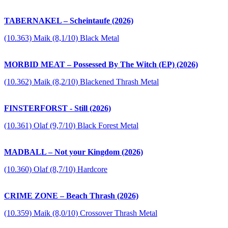
TABERNAKEL – Scheintaufe (2026)
(10.363) Maik (8,1/10) Black Metal
MORBID MEAT – Possessed By The Witch (EP) (2026)
(10.362) Maik (8,2/10) Blackened Thrash Metal
FINSTERFORST - Still (2026)
(10.361) Olaf (9,7/10) Black Forest Metal
MADBALL – Not your Kingdom (2026)
(10.360) Olaf (8,7/10) Hardcore
CRIME ZONE – Beach Thrash (2026)
(10.359) Maik (8,0/10) Crossover Thrash Metal