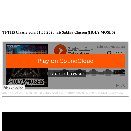
TFTHS Classic vom 31.03.2023 mit Sabina Classen (HOLY MOSES)
Zephyr's Odem
·
Tales from the hard side Vol.47 [Holy Moses Teutonic Thrash Attack Vol.2]