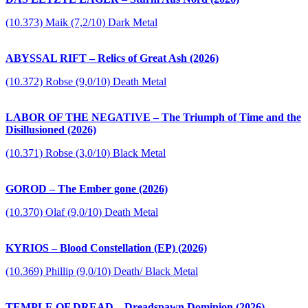
(10.373) Maik (7,2/10) Dark Metal
ABYSSAL RIFT – Relics of Great Ash (2026)
(10.372) Robse (9,0/10) Death Metal
LABOR OF THE NEGATIVE – The Triumph of Time and the
Disillusioned (2026)
(10.371) Robse (3,0/10) Black Metal
GOROD – The Ember gone (2026)
(10.370) Olaf (9,0/10) Death Metal
KYRIOS – Blood Constellation (EP) (2026)
(10.369) Phillip (9,0/10) Death/ Black Metal
TEMPLE OF DREAD – Dreadspawn Dominion (2026)