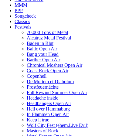
MMM
PPP
Songcheck
Classics
Festivals
70.000 Tons of Metal
Alcatraz Metal Festival
Baden in Blut
Baltic Open Air
Bang your Head
Barther Open Air
Chronical Moshers Open Air
Coast Rock Open Air
Copenhell
De Mortem et Diabolum
Frostfeuernächte
Full Rewind Summer Open Air
Headache inside
Headbangers Open Air
Hell over Hammaburg
In Flammen Open Air
Keep it true
Wolf City Fest (ehem.Live Evil)
Masters of Rock