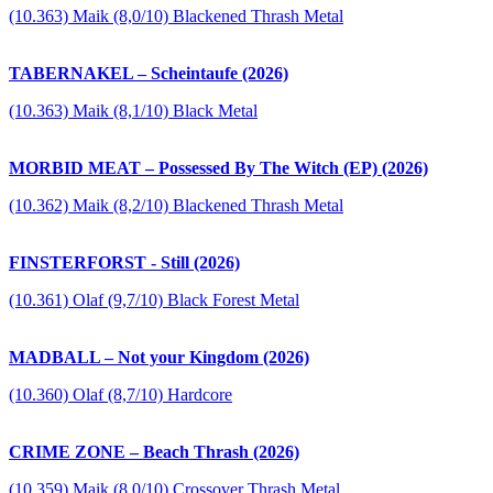
(10.363) Maik (8,0/10) Blackened Thrash Metal
TABERNAKEL – Scheintaufe (2026)
(10.363) Maik (8,1/10) Black Metal
MORBID MEAT – Possessed By The Witch (EP) (2026)
(10.362) Maik (8,2/10) Blackened Thrash Metal
FINSTERFORST - Still (2026)
(10.361) Olaf (9,7/10) Black Forest Metal
MADBALL – Not your Kingdom (2026)
(10.360) Olaf (8,7/10) Hardcore
CRIME ZONE – Beach Thrash (2026)
(10.359) Maik (8,0/10) Crossover Thrash Metal