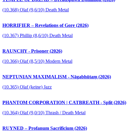
(10.368) Olaf (9,6/10) Death Metal
HORRIFIER – Revelations of Gore (2026)
(10.367) Phillip (8,6/10) Death Metal
RAUNCHY - Prisoner (2026)
(10.366) Olaf (8,5/10) Modern Metal
NEPTUNIAN MAXIMALISM - Nāgabhūtaṃ (2026)
(10.365) Olaf (keine) Jazz
PHANTOM CORPORATION | CATBREATH - Split (2026)
(10.364) Olaf (9,0/10) Thrash / Death Metal
RUYNED – Profanum Sacrificium (2026)