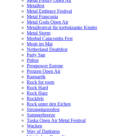
Metal Frenzy Open Air
Metalfest
Metal Embrace Festival
Metal Franconia
Metal Gods Open Air
Metalfestival für krebskranke Kinder
Metal Storm
Morbid Catacombs Fest
Mosh im Mai
Netherland Deathfest
Party San
Pitfest
Progpower Europe
Protzen Open Air
Ragnarök
Rock for roots
Rock Hard
Rock Harz
Rockfels
Rock unter den Eichen
Stromgitarrenfest
Summerbreeze
Tuska Open Air Metal Festival
Wacken
Way of Darkness