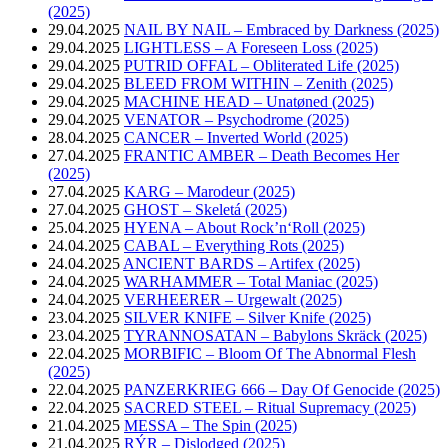
(2025)
29.04.2025
NAIL BY NAIL – Embraced by Darkness (2025)
29.04.2025
LIGHTLESS – A Foreseen Loss (2025)
29.04.2025
PUTRID OFFAL – Obliterated Life (2025)
29.04.2025
BLEED FROM WITHIN – Zenith (2025)
29.04.2025
MACHINE HEAD – Unatøned (2025)
29.04.2025
VENATOR – Psychodrome (2025)
28.04.2025
CANCER – Inverted World (2025)
27.04.2025
FRANTIC AMBER – Death Becomes Her
(2025)
27.04.2025
KARG – Marodeur (2025)
27.04.2025
GHOST – Skeletá (2025)
25.04.2025
HYENA – About Rock’n‘Roll (2025)
24.04.2025
CABAL – Everything Rots (2025)
24.04.2025
ANCIENT BARDS – Artifex (2025)
24.04.2025
WARHAMMER – Total Maniac (2025)
24.04.2025
VERHEERER – Urgewalt (2025)
23.04.2025
SILVER KNIFE – Silver Knife (2025)
23.04.2025
TYRANNOSATAN – Babylons Skräck (2025)
22.04.2025
MORBIFIC – Bloom Of The Abnormal Flesh
(2025)
22.04.2025
PANZERKRIEG 666 – Day Of Genocide (2025)
22.04.2025
SACRED STEEL – Ritual Supremacy (2025)
21.04.2025
MESSA – The Spin (2025)
21.04.2025
RÝR – Dislodged (2025)