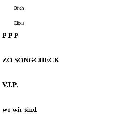
Bitch
Elixir
P P P
ZO SONGCHECK
V.I.P.
wo wir sind