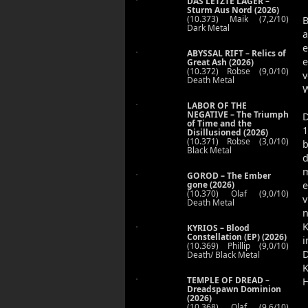
DAS LETZTE LAGER –
Sturm Aus Nord (2026)
(10.373) Maik (7,2/10)
B
Dark Metal
e
ABYSSAL RIFT – Relics of
Great Ash (2026)
(10.372) Robse (9,0/10)
v
Death Metal
W
LABOR OF THE
NEGATIVE – The Triumph
D
of Time and the
1
Disillusioned (2026)
(10.371) Robse (3,0/10)
b
Black Metal
d
m
GOROD – The Ember
gone (2026)
(10.370) Olaf (9,0/10)
v
Death Metal
n
K
KYRIOS – Blood
Constellation (EP) (2026)
i
(10.369) Phillip (9,0/10)
D
Death/ Black Metal
TEMPLE OF DREAD –
H
Dreadspawn Dominion
(2026)
(10.368) Olaf (9,6/10)