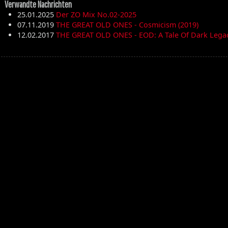
Verwandte Nachrichten
25.01.2025
Der ZO Mix No.02-2025
07.11.2019
THE GREAT OLD ONES - Cosmicism (2019)
12.02.2017
THE GREAT OLD ONES - EOD: A Tale Of Dark Legac
Die Toten Hosen
Walpurgisnacht
Desertfest
Ragnarök
My'Tallica
Machine Head
Exhumed