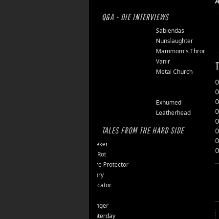
A
Q&A - DIE INTERVIEWS
Finsterforst
Sabiendas
Soulburn
Nunslaughter
Opfermoor
Mammom's Throne
Riket
Vanir
T
Floor Jansen
Metal Church
0
Triumpher
0
Reaper
0
Zepter
Exhumed
0
Tailgunner
Leatherhead
0
TALES FROM THE HARD SIDE
0
0
Endseeker
0
Jungle Rot
40 Jahre Protector
Vomitory
Messticator
Nalar
Clawfinger
Slaughterday