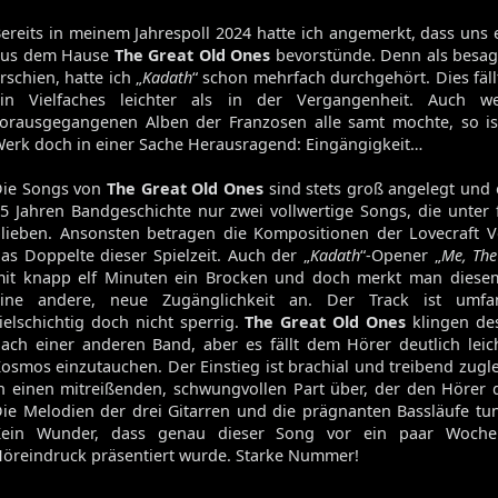
ereits in meinem Jahrespoll 2024 hatte ich angemerkt, dass uns
aus dem Hause
The Great Old Ones
bevorstünde. Denn als besag
rschien, hatte ich „
Kadath
“ schon mehrfach durchgehört. Dies fäl
ein Vielfaches leichter als in der Vergangenheit. Auch w
orausgegangenen Alben der Franzosen alle samt mochte, so is
erk doch in einer Sache Herausragend: Eingängigkeit…
ie Songs von
The Great Old Ones
sind stets groß angelegt und 
5 Jahren Bandgeschichte nur zwei vollwertige Songs, die unter
lieben. Ansonsten betragen die Kompositionen der Lovecraft V
as Doppelte dieser Spielzeit. Auch der „
Kadath
“-Opener „
Me, Th
it knapp elf Minuten ein Brocken und doch merkt man diese
eine andere, neue Zugänglichkeit an. Der Track ist umfa
ielschichtig doch nicht sperrig.
The Great Old Ones
klingen de
ach einer anderen Band, aber es fällt dem Hörer deutlich leich
osmos einzutauchen. Der Einstieg ist brachial und treibend zugl
n einen mitreißenden, schwungvollen Part über, der den Hörer d
ie Melodien der drei Gitarren und die prägnanten Bassläufe tun
Kein Wunder, dass genau dieser Song vor ein paar Wochen
öreindruck präsentiert wurde. Starke Nummer!
Volume 131