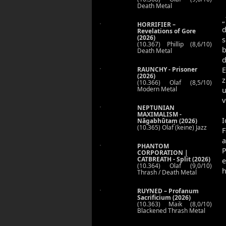
Death Metal
„
HORRIFIER –
d
Revelations of Gore
(2026)
(10.367) Phillip (8,6/10)
b
Death Metal
E
RAUNCHY - Prisoner
(2026)
z
(10.366) Olaf (8,5/10)
Modern Metal
u
v
NEPTUNIAN
MAXIMALISM -
I
Nāgabhūtaṃ (2026)
(10.365) Olaf (keine) Jazz
F
a
PHANTOM
P
CORPORATION |
CATBREATH - Split (2026)
e
(10.364) Olaf (9,0/10)
h
Thrash / Death Metal
RUYNED – Profanum
Sacrificium (2026)
(10.363) Maik (8,0/10)
Blackened Thrash Metal