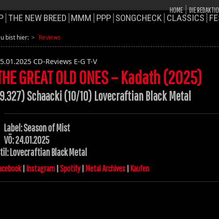
HOME
DIE REDAKTI
P
THE NEW BREED
MMM
PPP
SONGCHECK
CLASSICS
FE
u bist hier:
Reviews
5.01.2025
CD-Reviews E-G T-V
THE GREAT OLD ONES – Kadath (2025)
(9.327) Schaacki (10/10) Lovecraftian Black Metal
Label: Season of Mist
VÖ: 24.01.2025
til: Lovecraftian Black Metal
acebook
|
Instagram
|
Spotify
|
Metal Archives
|
Kaufen