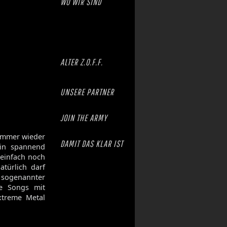
WO WIR SIND
ALTER Z.O.F.F.
UNSERE PARTNER
JOIN THE ARMY
 immer wieder
DAMIT DAS KLAR IST
hin spannend
 einfach noch
türlich darf
 sogenannter
he Songs mit
xtreme Metal