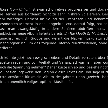
Volume 129
Volume 128
Those From Ulthar
“ ist zwar schon etwas progressiver und doch v
ie Herren aus Bordeaux nicht zu sehr in ihren Spielereien. Der
Volume 127
sehr wichtiges Element im Sound der Franzosen und bekomm
Volume 125
esonderen Moment in der Songmitte. Was darauf folgt, hat so 
Volume 123
dass man zwangsläufig in andere Sphären abdriften muss. 
inblick ins neue Album lieferte bereits „
In The Mouth Of Madness
“.
unächst reichlich Groove und wärmt die Nackenmuskulatur sc
nabdingbar ist, um das folgende Inferno durchzustehen, ohne
Satan's Host
erlieren.
Damien
Bitch
ch könnte jetzt noch ewig schreiben und Details verraten, übe
Elixir
acetten reden und von Vielfalt und Varianz schwärmen, aber wü
uch die Spannung nehmen? Daher kürze ich ab und beziehe noc
oll beziehungsweise den Beginn dieses Textes ein und sage kurz:
rste Anwärter für (m)ein Album des Jahres! Denn „
Kadath
“ ist
inten unendlich vollgestopft mit Musikalität.