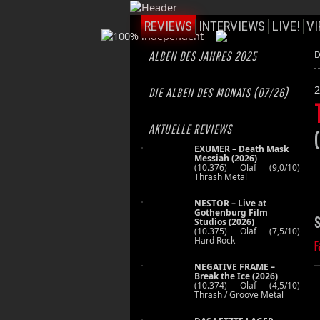
REVIEWS
INTERVIEWS
LIVE!
VI
ALBEN DES JAHRES 2025
D
2
DIE ALBEN DES MONATS (07/26)
AKTUELLE REVIEWS
EXUMER – Death Mask
Messiah (2026)
(10.376) Olaf (9,0/10)
Thrash Metal
NESTOR – Live at
Gothenburg Film
S
Studios (2026)
(10.375) Olaf (7,5/10)
Hard Rock
F
NEGATIVE FRAME –
Break the Ice (2026)
(10.374) Olaf (4,5/10)
Thrash / Groove Metal