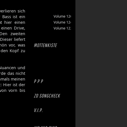
erlieren sich
 Bass ist ein
Volume 126
t hier einen
Volume 124
einen Drive,
Volume 122
Den zweiten
 Dieser liefert
hön vor, was
MOTTENKISTE
 den Kopf zu
r Nuancen und
rde das nicht
hmals meinen
P P P
 Hier ist der
 von vorn bis
ZO SONGCHECK
V.I.P.