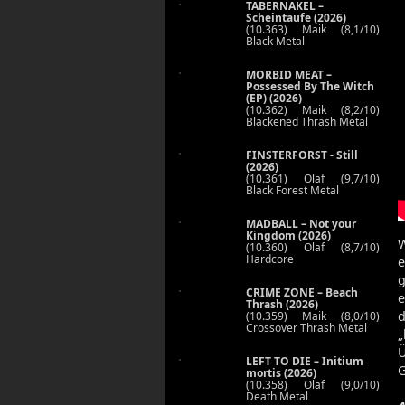
TABERNAKEL –
Scheintaufe (2026)
(10.363) Maik (8,1/10)
Black Metal
MORBID MEAT –
Possessed By The Witch
(EP) (2026)
(10.362) Maik (8,2/10)
Blackened Thrash Metal
FINSTERFORST - Still
(2026)
(10.361) Olaf (9,7/10)
Black Forest Metal
MADBALL – Not your
Kingdom (2026)
W
(10.360) Olaf (8,7/10)
Hardcore
e
g
CRIME ZONE – Beach
e
Thrash (2026)
d
(10.359) Maik (8,0/10)
Crossover Thrash Metal
„
Ü
LEFT TO DIE – Initium
G
mortis (2026)
(10.358) Olaf (9,0/10)
Death Metal