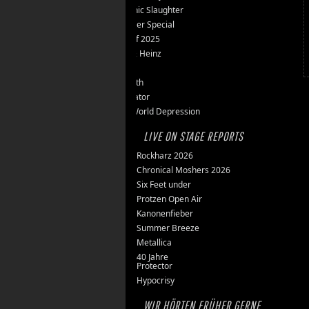
Teutonic Slaughter
Silvester Special
Best of 2025
Inge & Heinz
Thron
Stillbirth
Knorkator
New World Depression
LIVE ON STAGE REPORTS
Rockharz 2026
Chronical Moshers 2026
Six Feet under
Protzen Open Air
Kanonenfieber
Summer Breeze
Metallica
40 Jahre
Protector
Hypocrisy
WIR HÖRTEN FRÜHER GERNE