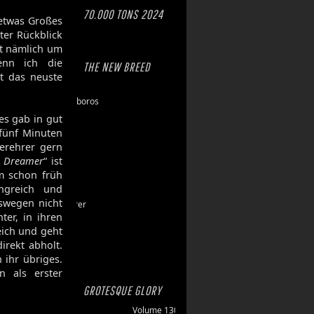
70.000 TONS 2024
 etwas Großes
ter Rückblick
lt nämlich um
enn ich die
THE NEW BREED
t das neuste
Eschaton
Dawn of Ouroboros
Toxic Hazard
es gab in gut
Gasbrand
 fünf Minuten
Disarray
erehrer gern
e Dreamer
Maktkamp
“ ist
m schon früh
Stainless
ngreich und
Hartlight
swegen nicht
Grand Devourer
ter, in ihren
Iron Echo
eich und geht
U.R.N.
irekt abholt.
Amethyst
 ihr übriges.
 als erster
GROTESQUE GLORY
Volume 130