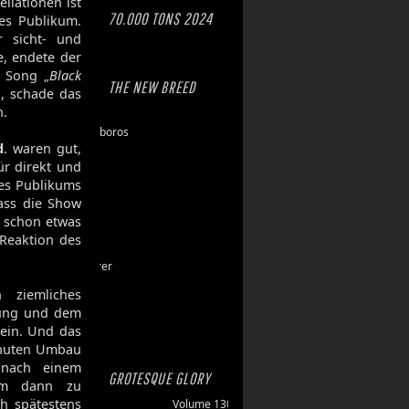
ellationen ist
70.000 TONS 2024
es Publikum.
 sicht- und
e, endete der
n Song „
Black
THE NEW BREED
n, schade das
n.
Eschaton
Dawn of Ouroboros
d
. waren gut,
Toxic Hazard
ür direkt und
Gasbrand
des Publikums
Disarray
ass die Show
Maktkamp
r schon etwas
Stainless
 Reaktion des
Hartlight
Grand Devourer
Iron Echo
ziemliches
U.R.N.
rung und dem
Amethyst
mein. Und das
inuten Umbau
 nach einem
GROTESQUE GLORY
um dann zu
h spätestens
Volume 130