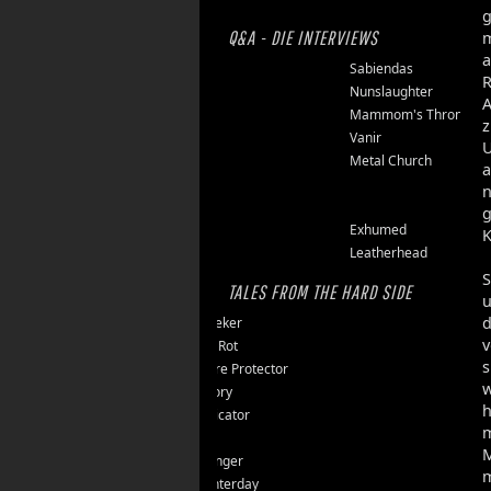
g
Q&A - DIE INTERVIEWS
m
a
Finsterforst
Sabiendas
R
Soulburn
Nunslaughter
Opfermoor
Mammom's Throne
Riket
Vanir
U
Floor Jansen
Metal Church
a
Triumpher
n
Reaper
g
Zepter
Exhumed
K
Tailgunner
Leatherhead
S
TALES FROM THE HARD SIDE
d
Endseeker
v
Jungle Rot
s
40 Jahre Protector
w
Vomitory
h
Messticator
m
Nalar
M
Clawfinger
m
Slaughterday