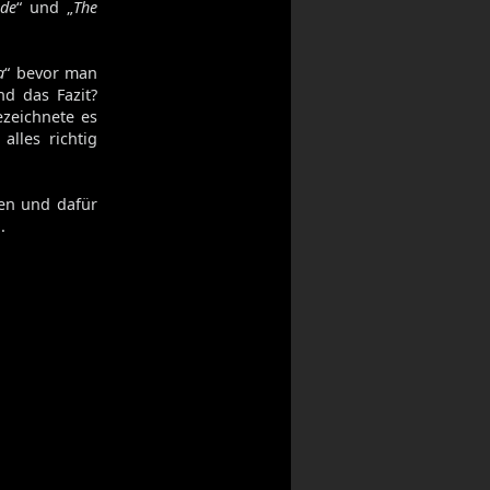
ade
“ und „
The
a
“ bevor man
nd das Fazit?
ezeichnete es
lles richtig
en und dafür
.