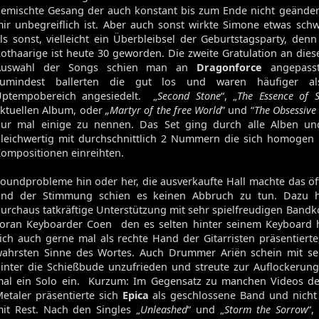
emischte Gesang der auch konstant bis zum Ende nicht geänder
ir unbegreiflich ist. Aber auch sonst wirkte Simone etwas sch
ls sonst, vielleicht ein Überbleibsel der Geburtstagsparty, den
othaarige ist heute 30 geworden. Die zweite Gratulation an diese
Auswahl der Songs schien man an
Dragonforce
angepasst
zumindest ballerten die gut los und waren häufiger a
ptempobereich angesiedelt. „
Second Stone
“, „
The Essence of S
ktuellen Album, oder
„Martyr of the free World
” und “
The Obsessive
ur mal einige zu nennen. Das Set ging durch alle Alben und
leichwertig mit durchschnittlich 2 Nummern die sich homogen 
ompositionen einreihten.
oundprobleme hin oder her, die ausverkaufte Hall machte das öf
und der Stimmung schien es keinen Abbruch zu tun. Dazu h
urchaus tatkräftige Unterstützung mit sehr spielfreudigen Bandko
oran Keyboarder Coen den es selten hinter seinem Keyboard h
ich auch gerne mal als rechte Hand der Gitarristen präsentiert
ahrsten Sinne des Wortes. Auch Drummer Ariën schein mit sei
inter die Schießbude unzufrieden und streute zur Auflockerun
al ein Solo ein. Kurzum: Im Gegensatz zu manchen Videos d
etaler präsentierte sich
Epica
als geschlossene Band und nicht 
it Rest. Nach den Singles „
Unleashed
“ und „
Storm the Sorrow
“,