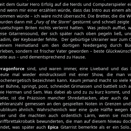
eit dem Guitar Hero Erfolg auf die Nerds und Computerspieler 
Volume 129
nd wenn mir einer erzählen würde, dass das Intro aus einem alt
Volume 128
ommen würde – ich wäre nicht überrascht. Die Bretter, die die W
Volume 127
urden dann mit „
Fury of the Storm
“ gestürmt und schnell zeigte 
Volume 125
uietschigen Briten nichts verlernt hatten. Was jedoch auffiel, 
Volume 123
eise Gitarrensound, der sich später nach oben pegeln ließ, u
adim, der Keyboarder fehlte. Der gebürtige Ukrainer war zum G
seinem Heimatland um den dortigen Niedergang durch Bür
rleben, sondern ist frischer Vater geworden – beste Glückwünsc
Satan's Host
eite aus – und dementsprechend zu Hause.
Damien
Bitch
Dragonforce
sind, und waren immer, eine Liveband und das 
Elixir
heute mal wieder eindrucksvoll mit einer Show, die man v
ochenergetisch bezeichnen kann. Kaum jemand macht so viele K
er Bühne, springt, post, schneidet Grimassen und battlelt sich a
ie Herman und Sam. Was dabei ab und zu zu kurz kommt, und da
ieler, ist die Präzision mancher Shredattacken, aber auch da 
ehleranzahl gemessen an den gespielten Noten in Grenzen und
ublikum ähnlich. Wahrscheinlich war eine gute Hälfte wegen
hier und die machten auch ordentlich Lärm, wenn sie nich
riffbrettakrobatik bewunderten, die man auf diesem Niveau doc
indet, was später auch
Epica
Gitarrist bemerkte als er ein Solo…