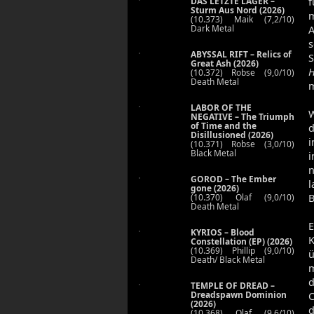
DAS LETZTE LAGER –
f
Sturm Aus Nord (2026)
m
(10.373) Maik (7,2/10)
Dark Metal
s
ABYSSAL RIFT – Relics of
S
Great Ash (2026)
H
(10.372) Robse (9,0/10)
Death Metal
m
LABOR OF THE
W
NEGATIVE – The Triumph
of Time and the
d
Disillusioned (2026)
i
(10.371) Robse (3,0/10)
Black Metal
i
n
GOROD – The Ember
l
gone (2026)
(10.370) Olaf (9,0/10)
B
Death Metal
KYRIOS – Blood
K
Constellation (EP) (2026)
(10.369) Phillip (9,0/10)
ü
Death/ Black Metal
m
TEMPLE OF DREAD –
Dreadspawn Dominion
(2026)
d
(10.368) Olaf (9,6/10)