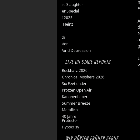
n
Teutonic Slaughter
P
Silvester Special
Best of 2025
A
Inge & Heinz
d
Thron
N
Stillbirth
a
Knorkator
g
New World Depression
U
LIVE ON STAGE REPORTS
w
Rockharz 2026
Chronical Moshers 2026
Six Feet under
Protzen Open Air
Kanonenfieber
Summer Breeze
Metallica
40 Jahre
Protector
Hypocrisy
WIR HÖRTEN FRÜHER GERNE