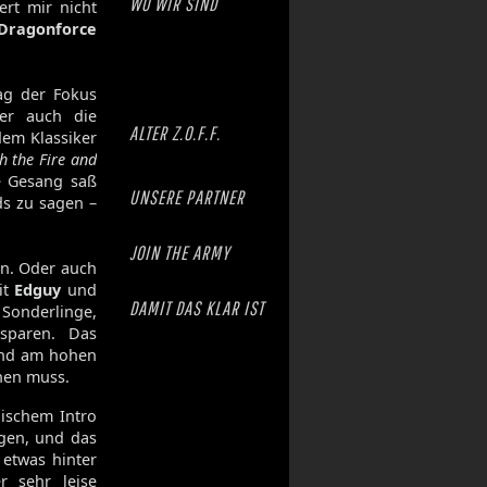
WO WIR SIND
ert mir nicht
Dragonforce
lag der Fokus
er auch die
ALTER Z.O.F.F.
 dem Klassiker
h the Fire and
e Gesang saß
UNSERE PARTNER
ds zu sagen –
JOIN THE ARMY
en. Oder auch
it
Edguy
und
DAMIT DAS KLAR IST
 Sonderlinge,
 sparen. Das
und am hohen
hen muss.
lischem Intro
egen, und das
 etwas hinter
r sehr leise