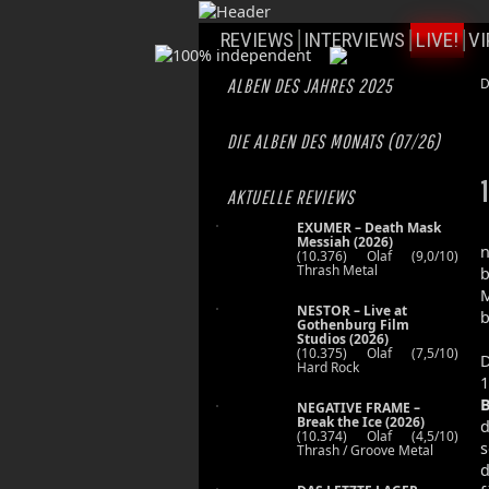
REVIEWS
INTERVIEWS
LIVE!
VI
ALBEN DES JAHRES 2025
D
DIE ALBEN DES MONATS (07/26)
1
AKTUELLE REVIEWS
EXUMER – Death Mask
Messiah (2026)
n
(10.376) Olaf (9,0/10)
Thrash Metal
b
NESTOR – Live at
b
Gothenburg Film
Studios (2026)
(10.375) Olaf (7,5/10)
D
Hard Rock
1
B
NEGATIVE FRAME –
Break the Ice (2026)
d
(10.374) Olaf (4,5/10)
Thrash / Groove Metal
d