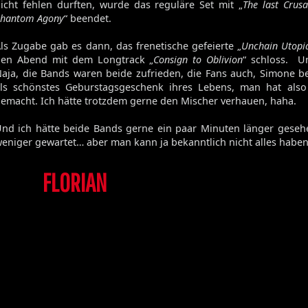
icht fehlen durften, wurde das reguläre Set mit „
The last Crus
hantom Agony
“ beendet.
ls Zugabe gab es dann, das frenetische gefeierte „
Unchain Utopi
en Abend mit dem Longtrack „
Consign to Oblivion
“ schloss. U
aja, die Bands waren beide zufrieden, die Fans auch, Simone b
ls schönstes Geburstagsgeschenk ihres Lebens, man hat also a
emacht. Ich hätte trotzdem gerne den Mischer verhauen, haha.
nd ich hätte beide Bands gerne ein paar Minuten länger geseh
eniger gewartet… aber man kann ja bekanntlich nicht alles haben
Die Toten Hosen
FLORIAN
Walpurgisnacht
Desertfest
Ragnarök
My'Tallica
Machine Head
Exhumed