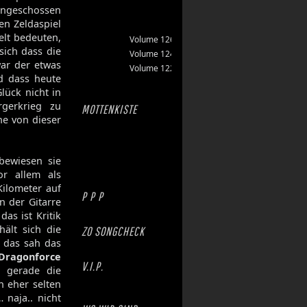
eingeschossen
en Zeldaspiel
elt bedeuten,
Volume 126
sich dass die
Volume 124
war der etwas
Volume 122
nd dass heute
lück nicht in
gerkrieg zu
MOTTENKISTE
he von dieser
bewiesen sie
or allem als
ilometer auf
P P P
n der Gitarre
s ist Kritik
hält sich die
ZO SONGCHECK
 das sah das
Dragonforce
V.I.P.
t gerade die
h eher selten
 naja.. nicht