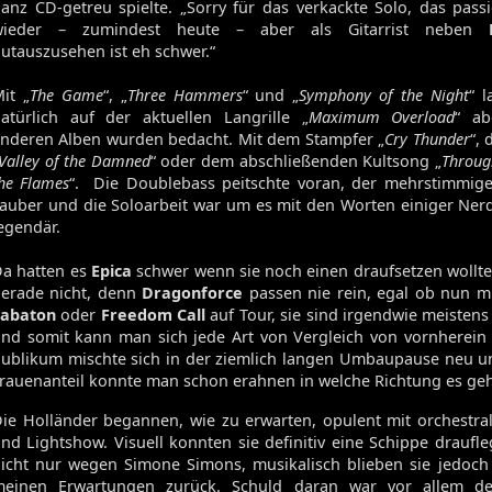
anz CD-getreu spielte. „Sorry für das verkackte Solo, das passi
wieder – zumindest heute – aber als Gitarrist neben
utauszusehen ist eh schwer.“
it „
The Game
“, „
Three Hammers
“ und „
Symphony of the Night
“ 
atürlich auf der aktuellen Langrille „
Maximum Overload
“ ab
nderen Alben wurden bedacht. Mit dem Stampfer „
Cry Thunder
“,
Valley of the Damned
“ oder dem abschließenden Kultsong „
Throug
he Flames
“. Die Doublebass peitschte voran, der mehrstimmig
auber und die Soloarbeit war um es mit den Worten einiger Ner
egendär.
a hatten es
Epica
schwer wenn sie noch einen draufsetzen wollt
erade nicht, denn
Dragonforce
passen nie rein, egal ob nun m
Sabaton
oder
Freedom Call
auf Tour, sie sind irgendwie meistens
nd somit kann man sich jede Art von Vergleich von vornherein
ublikum mischte sich in der ziemlich langen Umbaupause neu 
rauenanteil konnte man schon erahnen in welche Richtung es ge
ie Holländer begannen, wie zu erwarten, opulent mit orchestra
nd Lightshow. Visuell konnten sie definitiv eine Schippe draufl
icht nur wegen Simone Simons, musikalisch blieben sie jedoch
meinen Erwartungen zurück. Schuld daran war vor allem de