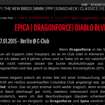
HOME
DIE REDAKTI
P
THE NEW BREED
MMM
PPP
SONGCHECK
CLASSICS
FE
u bist hier:
Live!
KONZERTE 2015
17.01.2015 - Epica | Dragonforce | Di
EPICA | DRAGONFORCE| DIABLO BLV
7.01.2015 - Berlin @ C-Club
Wenn
Dragonforce
in der S
un als Support oder Hauptact, sei es im Club oder in kleineren
in ich dabei seit 8 Jahren schon und so habe ich es mir natürlic
Mal nicht nehmen lassen die bunte Multikultitruppe au
egutachten und das gleich zu Beginn meines Konzertjahres 2015.
ieses begann jedoch als erstes Mal mit einer Enttäuschung. A
9:45 am restlos ausverkauften Columbia Club angelangt war, sp
lvd
. Schon. Das ist jetzt erstmal nicht weiter tragisch, denn ers
ie Band überhaupt gar nicht, zweitens interessiert mich di
sonderlich, wenn ich den Beschreibungen Glauben schenke
rittens ist sie im Vergleich zu
Dragonforce
und
Epica
ziemlich 