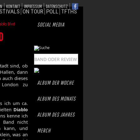
ON
KONTAKT
IMPRESSUM
DATENSCHUTZ
STIVALS
ON TOUR
POLL
TFTHS
ablo Blvd
SOCIAL MEDIA
D
tadt sind, ob
 Hallen, dann
h auch dieses
ALBUM DER WOCHE
s London zu
ALBUM DES MONATS
ls ich um ca.
ielten
Diablo
ALBUM DES JAHRES
tens kenne ich
e Band nicht
n kann, und
MERCH
klein, was an