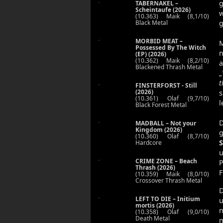
g
TABERNAKEL –
Scheintaufe (2026)
(10.363) Maik (8,1/10)
Black Metal
g
MORBID MEAT –
M
Possessed By The Witch
n
(EP) (2026)
(10.362) Maik (8,2/10)
a
Blackened Thrash Metal
„
t
FINSTERFORST - Still
(2026)
s
(10.361) Olaf (9,7/10)
l
Black Forest Metal
D
MADBALL – Not your
Kingdom (2026)
g
(10.360) Olaf (8,7/10)
Hardcore
u
CRIME ZONE – Beach
P
Thrash (2026)
F
(10.359) Maik (8,0/10)
Crossover Thrash Metal
D
LEFT TO DIE – Initium
u
mortis (2026)
n
(10.358) Olaf (9,0/10)
Death Metal