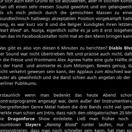
ür sich auch kein Grund ist sie abzuwerten, aber in solchen Konst
an oft einen sehr miesen Sound gewöhnt und ein gelangweilt
Als ich mich jedoch durch die gemischten Massen zu einer
oundtechnisch halbwegs akzeptablen Position vorgekämpft hatt
ong, es war kurz vor 8 und die Belgier kündigten ihren letzte
eart Bleed
“ an. Nunja, eigentlich sollte es ja um 8 erst losgehe
an das im Facebookzeitalter nicht mal an den Mann bringen kan
as gibt es also von diesen 6 Minuten zu berichten?
Diablo Blv
er Sound war nicht übertrieben fett und präzise auch nicht, daf
n die Fresse und Frontmann Alex Agnew hatte eine gute Hälfte 
n der Hand und animierte es zum Mitsingen. Beweis genug, d
icht verkehrt gewesen sein kann, der Applaus zum Abschied wa
auter als gewöhnlich und die Band schien auch angetan ob der
erliner Publikums.
Erstaunlich wenn man bedenkt das heute Abend schon 
ontrastprogramm angesagt war, denn außer der Instrumentie
bergreifenden Genre Metal haben die drei Bands nicht viel ge
erkte man schon am Intro, dass nach den obligatorischen 20 M
die
Dragonforce
Show einleitete. Ließ man früher noch
Countdown
Slayers
„
Raining Blood
“ runter laufen, nur 
emonstrieren, dass man noch schneller sein kann, hat man sic
Volume 131