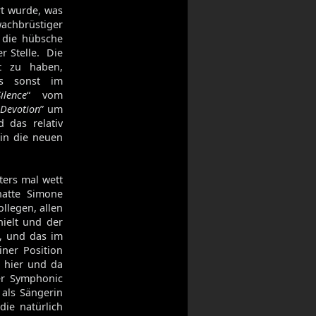
t wurde, was
wachbrüstiger
n die hübsche
r Stelle. Die
 zu haben,
ls sonst im
ilence
“ vom
 Devotion
” um
 das relativ
in die neuen
ters mal wett
atte Simone
llegen, allen
ielt und der
e, und das im
ner Position
g hier und da
er Symphonic
als Sängerin
 die natürlich