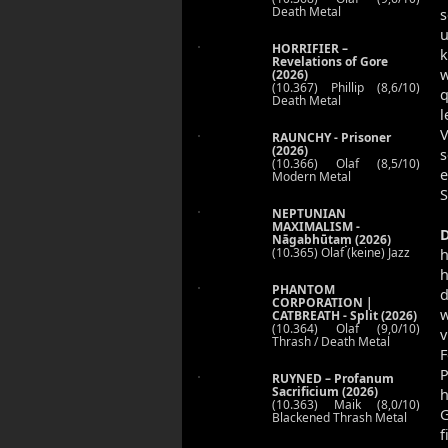
Death Metal
s
u
HORRIFIER –
k
Revelations of Gore
w
(2026)
(10.367) Phillip (8,6/10)
q
Death Metal
l
V
RAUNCHY - Prisoner
(2026)
(10.366) Olaf (8,5/10)
e
Modern Metal
S
NEPTUNIAN
MAXIMALISM -
Nāgabhūtaṃ (2026)
(10.365) Olaf (keine) Jazz
h
PHANTOM
d
CORPORATION |
w
CATBREATH - Split (2026)
(10.364) Olaf (9,0/10)
v
Thrash / Death Metal
F
P
RUYNED – Profanum
Sacrificium (2026)
(10.363) Maik (8,0/10)
G
Blackened Thrash Metal
f