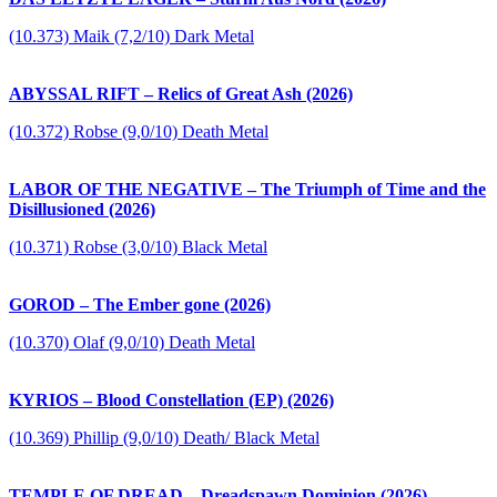
(10.373) Maik (7,2/10) Dark Metal
ABYSSAL RIFT – Relics of Great Ash (2026)
(10.372) Robse (9,0/10) Death Metal
LABOR OF THE NEGATIVE – The Triumph of Time and the
Disillusioned (2026)
(10.371) Robse (3,0/10) Black Metal
GOROD – The Ember gone (2026)
(10.370) Olaf (9,0/10) Death Metal
KYRIOS – Blood Constellation (EP) (2026)
(10.369) Phillip (9,0/10) Death/ Black Metal
TEMPLE OF DREAD – Dreadspawn Dominion (2026)