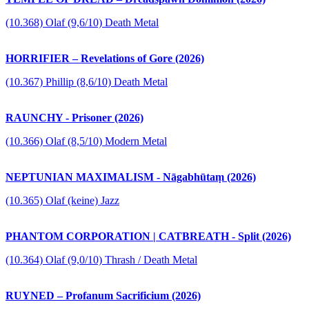
(10.368) Olaf (9,6/10) Death Metal
HORRIFIER – Revelations of Gore (2026)
(10.367) Phillip (8,6/10) Death Metal
RAUNCHY - Prisoner (2026)
(10.366) Olaf (8,5/10) Modern Metal
NEPTUNIAN MAXIMALISM - Nāgabhūtaṃ (2026)
(10.365) Olaf (keine) Jazz
PHANTOM CORPORATION | CATBREATH - Split (2026)
(10.364) Olaf (9,0/10) Thrash / Death Metal
RUYNED – Profanum Sacrificium (2026)