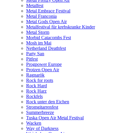
Metal Frenzy Open Air
Metalfest
Metal Embrace Festival
Metal Franconia
Metal Gods Open Air
Metalfestival für krebskranke Kinder
Metal Storm
Morbid Catacombs Fest
Mosh im Mai
Netherland Deathfest
Party San
Pitfest
Progpower Europe
Protzen Open Air
Ragnarök
Rock for roots
Rock Hard
Rock Harz
Rockfels
Rock unter den Eichen
Stromgitarrenfest
Summerbreeze
Tuska Open Air Metal Festival
Wacken
Way of Darkness