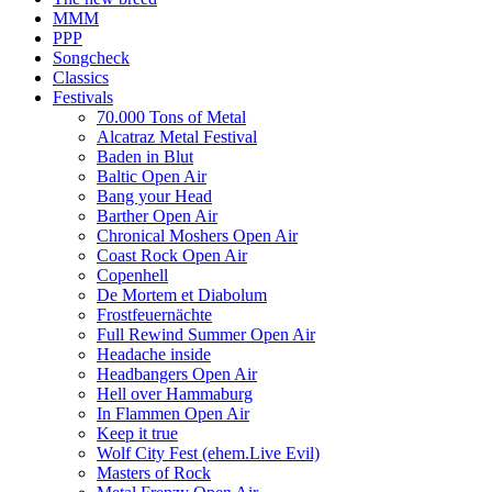
MMM
PPP
Songcheck
Classics
Festivals
70.000 Tons of Metal
Alcatraz Metal Festival
Baden in Blut
Baltic Open Air
Bang your Head
Barther Open Air
Chronical Moshers Open Air
Coast Rock Open Air
Copenhell
De Mortem et Diabolum
Frostfeuernächte
Full Rewind Summer Open Air
Headache inside
Headbangers Open Air
Hell over Hammaburg
In Flammen Open Air
Keep it true
Wolf City Fest (ehem.Live Evil)
Masters of Rock