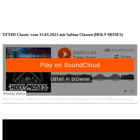
TFTHS Classic vom 31.03.2023 mit Sabina Classen (HOLY MOSES)
Zephyr's Odem
·
Tales from the hard side Vol.47 [Holy Moses Teutonic Thrash Attack Vol.2]