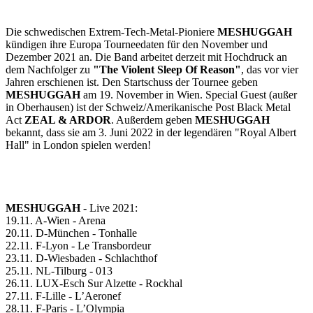
Die schwedischen Extrem-Tech-Metal-Pioniere
MESHUGGAH
kündigen ihre Europa Tourneedaten für den November und
Dezember 2021 an. Die Band arbeitet derzeit mit Hochdruck an
dem Nachfolger zu
"The Violent Sleep Of Reason"
, das vor vier
Jahren erschienen ist. Den Startschuss der Tournee geben
MESHUGGAH
am 19. November in Wien. Special Guest (außer
in Oberhausen) ist der Schweiz/Amerikanische Post Black Metal
Act
ZEAL & ARDOR
. Außerdem geben
MESHUGGAH
bekannt, dass sie am 3. Juni 2022 in der legendären "Royal Albert
Hall" in London spielen werden!
MESHUGGAH
- Live 2021:
19.11. A-Wien - Arena
20.11. D-München - Tonhalle
22.11. F-Lyon - Le Transbordeur
23.11. D-Wiesbaden - Schlachthof
25.11. NL-Tilburg - 013
26.11. LUX-Esch Sur Alzette - Rockhal
27.11. F-Lille - L’Aeronef
28.11. F-Paris - L’Olympia