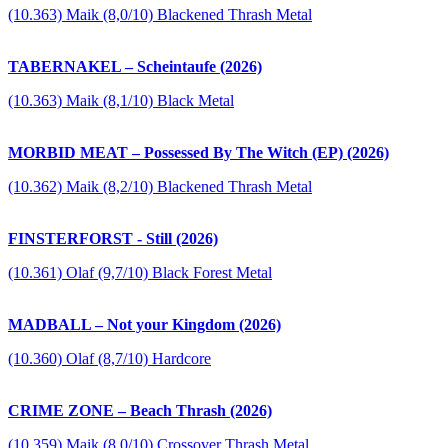
(10.363) Maik (8,0/10) Blackened Thrash Metal
TABERNAKEL – Scheintaufe (2026)
(10.363) Maik (8,1/10) Black Metal
MORBID MEAT – Possessed By The Witch (EP) (2026)
(10.362) Maik (8,2/10) Blackened Thrash Metal
FINSTERFORST - Still (2026)
(10.361) Olaf (9,7/10) Black Forest Metal
MADBALL – Not your Kingdom (2026)
(10.360) Olaf (8,7/10) Hardcore
CRIME ZONE – Beach Thrash (2026)
(10.359) Maik (8,0/10) Crossover Thrash Metal