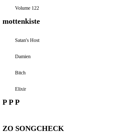
Volume 122
mottenkiste
Satan's Host
Damien
Bitch
Elixir
P P P
ZO SONGCHECK