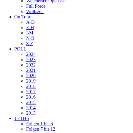
Weichelsee Open Air
Full Force
Wolfszeit
On Tour
A-D
E-H
I-M
N-R
S-Z
POLL
2024
2023
2022
2021
2020
2019
2018
2017
2016
2015
2014
2013
TFTHS
Folgen 1 bis 6
Folgen 7 bis 12