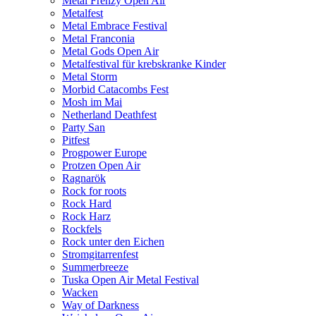
Metal Frenzy Open Air
Metalfest
Metal Embrace Festival
Metal Franconia
Metal Gods Open Air
Metalfestival für krebskranke Kinder
Metal Storm
Morbid Catacombs Fest
Mosh im Mai
Netherland Deathfest
Party San
Pitfest
Progpower Europe
Protzen Open Air
Ragnarök
Rock for roots
Rock Hard
Rock Harz
Rockfels
Rock unter den Eichen
Stromgitarrenfest
Summerbreeze
Tuska Open Air Metal Festival
Wacken
Way of Darkness