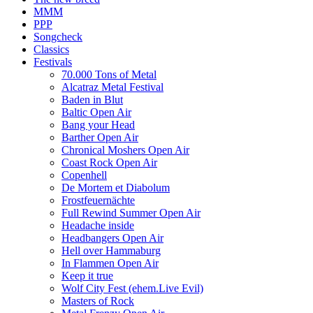
MMM
PPP
Songcheck
Classics
Festivals
70.000 Tons of Metal
Alcatraz Metal Festival
Baden in Blut
Baltic Open Air
Bang your Head
Barther Open Air
Chronical Moshers Open Air
Coast Rock Open Air
Copenhell
De Mortem et Diabolum
Frostfeuernächte
Full Rewind Summer Open Air
Headache inside
Headbangers Open Air
Hell over Hammaburg
In Flammen Open Air
Keep it true
Wolf City Fest (ehem.Live Evil)
Masters of Rock